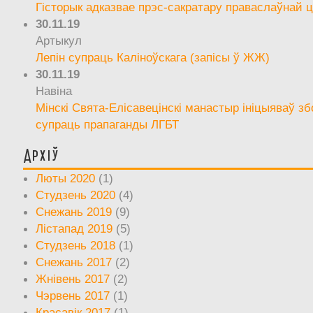
Гісторык адказвае прэс-сакратару праваслаўнай ц
30.11.19
Артыкул
Лепін супраць Каліноўскага (запісы ў ЖЖ)
30.11.19
Навіна
Мінскі Свята-Елісавецінскі манастыр ініцыяваў зб
супраць прапаганды ЛГБТ
Архіў
Люты 2020
(1)
Студзень 2020
(4)
Снежань 2019
(9)
Лістапад 2019
(5)
Студзень 2018
(1)
Снежань 2017
(2)
Жнівень 2017
(2)
Чэрвень 2017
(1)
Красавік 2017
(1)