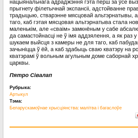
нацыянальнага адраджэння гэта перш за ўсе вы
прыгнету філетычнай экспансіі, адстойванне пра
традыцыю, стварэнне мясцовай альтэрнатывы, ал
таго, каб гэтая мясцовая альтэрнатыва стала но
маленькім, але «сваім» замкнёным у сабе абсал
да самастойнасці не ў імя аддзялення, а як раз у
шукаем выйсця з камеры не для таго, каб пабуда
зачыніцца ў ёй, а каб здабыць сваю кватэру на р
кватэрамі ў вольным агульным доме саборнай х
царквы.
Пятро Сівалап
Рубрыка:
Артыкул
Тэма:
Беларускамоўнае хрысціянства: малітва і багаслоўе