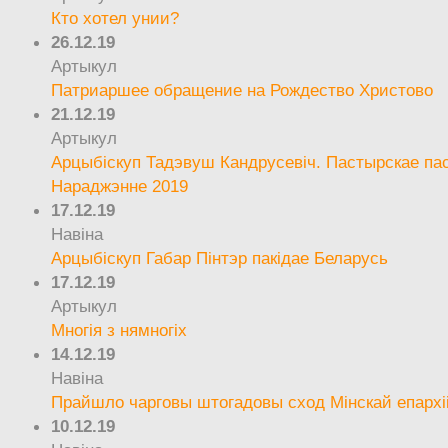
Кто хотел унии?
26.12.19
Артыкул
Патриаршее обращение на Рождество Христово
21.12.19
Артыкул
Арцыбіскуп Тадэвуш Кандрусевіч. Пастырскае па
Нараджэнне 2019
17.12.19
Навіна
Арцыбіскуп Габар Пінтэр пакідае Беларусь
17.12.19
Артыкул
Многія з нямногіх
14.12.19
Навіна
Прайшло чарговы штогадовы сход Мінскай епархі
10.12.19