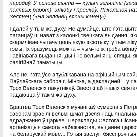
народаў. У аснове свята — культ зеляніны (зак
палявых работ), шлюбу і продкаў. Лакальная на
Зелянец («На Зелянец вясны канец»).
І далей у тым жа духу. Не думайце, што гэта цыта
паганцаў ці нават з калонкі свецкага выдання, я
скармлівае чытачу цоць якую экзотыку, у тым лік
тэмы. Іх зразумець можна – чым-то ж трэба абна
навінавага выдання. Ды і не вельмі яны спяцы, як
рэлігійнай тэматыцы.
Але не, гэта ўсе апублікавана на афіцыйным сай
Паўлаўскага сабора г. Мінска, а дакладней – у п
Трох Віленскіх пакутнікаў. Звесткі аб іншых свят
падаюцца ў такім жа духу.
Брацтва Трох Віленскіх мучанікаў сумесна з Пет
саборам зрабілі вельмі шмат дзеля нацыянальна
адраджэння ў царкве. Пераклады Святога Пісанн
арганізацыя самога набажэнства, выданне царк
на беларускай мове... Гэтыя заслугі бясспрэчныя