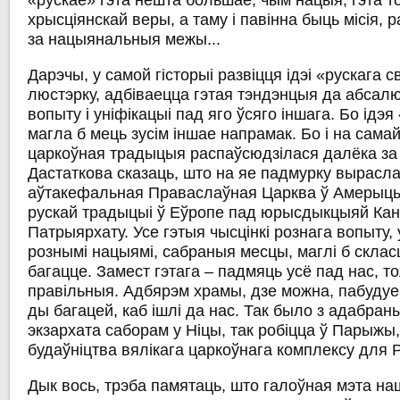
«рускае» гэта нешта большае, чым нацыя, гэта т
хрысціянскай веры, а таму і павінна быць місія,
за нацыянальныя межы...
Дарэчы, у самой гісторыі развіцця ідэі «рускага св
люстэрку, адбіваецца гэтая тэндэнцыя да абсал
вопыту і уніфікацыі пад яго ўсяго іншага. Бо ідэя
магла б мець зусім іншае напрамак. Бо і на сама
царкоўная традыцыя распаўсюдзілася далёка за
Дастаткова сказаць, што на яе падмурку вырасл
аўтакефальная Праваслаўная Царква ў Амерыцы.
рускай традыцыі ў Еўропе пад юрысдыкцыяй Кан
Патрыярхату. Усе гэтыя чысцінкі рознага вопыту, 
рознымі нацыямі, сабраныя месцы, маглі б склас
багацце. Замест гэтага – падмяць усё пад нас, т
правільныя. Адбярэм храмы, дзе можна, пабуду
ды багацей, каб ішлі да нас. Так было з адабран
экзархата саборам у Ніцы, так робіцца ў Парыжы,
будаўніцтва вялікага царкоўнага комплексу для 
Дык вось, трэба памятаць, што галоўная мэта на