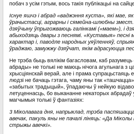
побач з усім гэтым, вось такія публікацыі на сайце
Існуе яшчэ і абрад «ваджэння куста», які мае, я
ўрачыстасці, аграрны і сямейна-шлюбны змест
дзяўчыну ўпрыгожваюць галінкамі («маем»), і д
абыходзяць двары з песнямі. «Куставыя» песні 
характар і, паводле народных уяўленняў, спры
ўраджаю, замужжу дзяўчат, якім адрасуюцца пес
Не трэба быць вялікім багасловам, каб разумець
абрады» не толькі не маюць нічога агульнага з ца
хрысціянскай верай, але і прама супрацьстаяць 
людзі не бачаць гэтага, чаму яны так «ташчацца»
«забытых традыцый», ўпадаючы ў нейкую відав
летуценнасць, бо выкананне некаторых абрадаў 
магчымыя толькі ў фантазіях:
3 Міколавага дня, напрыклад, трэба паспяшац
авечак, пакуль яны не пачалі ліняць: «Да Міколы 
стрыжы авечкі».