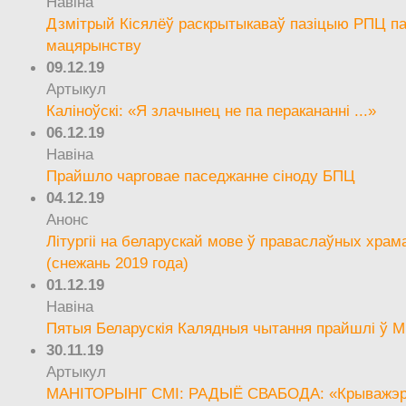
Навіна
Дзмітрый Кісялёў раскрытыкаваў пазіцыю РПЦ па
мацярынству
09.12.19
Артыкул
Каліноўскі: «Я злачынец не па перакананні ...»
06.12.19
Навіна
Прайшло чарговае паседжанне сіноду БПЦ
04.12.19
Анонс
Літургіі на беларускай мове ў праваслаўных храм
(снежань 2019 года)
01.12.19
Навіна
Пятыя Беларускія Калядныя чытання прайшлі ў М
30.11.19
Артыкул
МАНІТОРЫНГ СМІ: РАДЫЁ СВАБОДА: «Крыважэрн