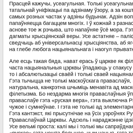
Прасцей кажучы, усеагульная. Толькі усеагульна
татальнай уніфікацыі па адзінаму ўзору, а за кош
самых розных частак у адзіны будынак. Адзін во
папаўняецца багаццем многіх. І ў кожнай з разна
аснове тое ж рэчыва, што напаўняе ўсё мора. Гэ
дагматы хрысціянскай веры. Усе астатняе – палі
сведчыць аб універсальнасці хрысціянства, аб я
на глебе любога нацыянальнага і наогул прыват
Але есць такая бяда, нават ерась ў царкве як фі
часта нацыянальныя цэрквы ўпадаюць у спакусу
то і абсалютызацыі сваёй і толькі сваей нацыян
Гэта тычыцца не толькі маскоўскага праваслаўя,
натуральна, канкрэтна шчыміць менавіта ад маск
філетызма. Бо нездарма многія праваслаўныя ў
праваслаўе гэта «руская вера», гэта выключна Р
чужое і сумнеўнае. І гэта не толькі ад элементар
Гэта кантэкст, які прысутнічае на ўсіх узроўнях Р
Праваслаўнай Царквы. Адсюль і нараджэнне ідэі 
Усе вельмі проста: калі мы і толькі мы сапраўдна