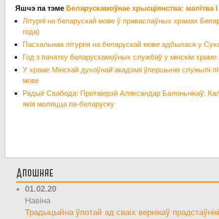
Яшчэ па тэме
Беларускамоўнае хрысціянства: малітва і
Літургіі на беларускай мове ў праваслаўных храмах Бела
года)
Пасхальная літургія на беларускай мове адбылася у Сух
Год з пачатку беларускамоўных службаў у мінскім храме 
У храме Мінскай духоўнай акадэміі ўпершыню служылі лі
мове
Радыё Свабода: Протаіерэй Аляксандар Балоньнікаў: Ка
якія моляцца па-беларуску
Апошняе
01.02.20
Навіна
Традыцыйна ўпотай ад сваіх вернікаў прадстаўнік