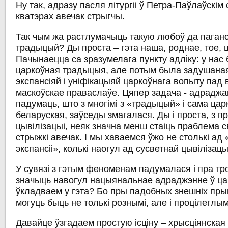
Ну так, адразу пасля літургіі ў Петра-Паўлаўскім
кватэрах авечак стрыгчы.
Так чым жа растлумачыць такую любоў да паганскі
традыцый? Ды проста – гэта наша, роднае, тое, ш
Пачынаецца са зразумелага пункту адліку: у нас
царкоўная традыцыя, але потым была задушана
экспансіяй і уніфікацыяй царкоўнага вопыту пад
маскоўскае праваслаўе. Цяпер задача - адраджаць
падумаць, што з многімі з «традыцый» і сама цар
беларуская, заўседы змагалася. Ды і проста, з 
цывілізацыі, неяк значна менш стаіць праблема 
стрыжкі авечак. І мы хаваемся ўжо не столькі ад
экспансіі», колькі наогул ад сусветнай цывілізацы
У сувязі з гэтым феноменам падумалася і пра тр
значыць навогул нацыянальнае адраджэнне ў цар
ўкладваем у гэта? Бо пры падобных знешніх прык
могуць быць не толькі рознымі, але і процілеглым
Давайце ўзгадаем простую ісціну – хрысціянская