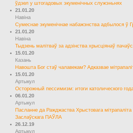
ўдзел у штогадовых экуменічных служэньнях
21.01.20
Навіна
Сумеснае экуменічнае набажэнства адбылося ў Г
21.01.20
Навіна
Тыдзень малітваў за адзінства хрысціянаў пачаўс
15.01.20
Казань
Навошта Бог стаў чалавекам? Адказвае мітрапалі
15.01.20
Артыкул
Осторожный пессимизм: итоги католического год
06.01.20
Артыкул
Пасланне да Ражджаства Хрыстовага мітрапаліта 
Заслаўскага ПАЎЛА
26.12.19
Артыкул