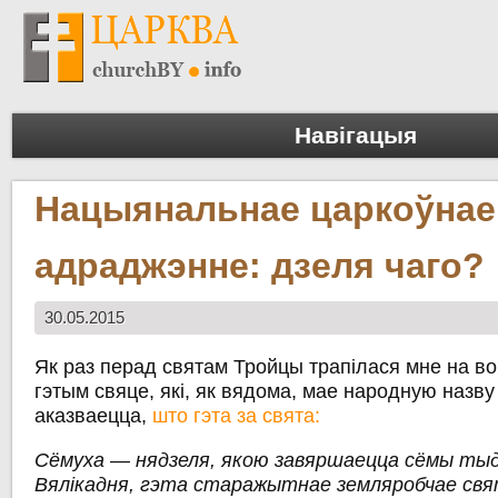
Навігацыя
Нацыянальнае царкоўнае
адраджэнне: дзеля чаго?
30.05.2015
Як раз перад святам Тройцы трапілася мне на в
гэтым свяце, які, як вядома, мае народную назву 
аказваецца,
што гэта за свята:
Сёмуха — нядзеля, якою завяршаецца сёмы тыд
Вялікадня, гэта старажытнае земляробчае свя