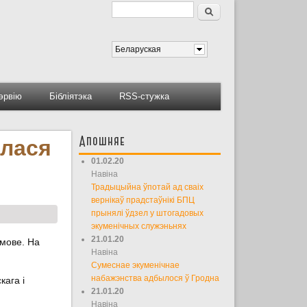
Пошук
Форма пошуку
Беларуская
тэрвію
Бібліятэка
RSS-стужка
Апошняе
ылася
01.02.20
Навіна
Традыцыйна ўпотай ад сваіх
вернікаў прадстаўнікі БПЦ
прынялі ўдзел у штогадовых
экуменічных служэньнях
21.01.20
 мове. На
Навіна
Сумеснае экуменічнае
набажэнства адбылося ў Гродна
кага і
21.01.20
Навіна