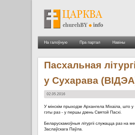
На галоўную
Пра партал
Навіны
Пасхальная літург
у Сухарава (ВІДЭА
02.05.2016
У мінскім прыходзе Архангела Міхаіла, што 
гэты раз - у першы дзень Святой Пасхі.
Беларускамоўныя літургіі служацца раз на ме
Заслаўскага Паўла.