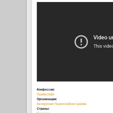
Конфессии:
Праваслаўе
Организации:
Беларуская Правослаўная Царква
Страны: