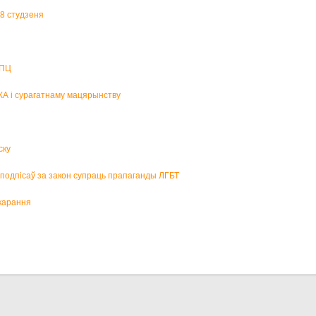
18 студзеня
БПЦ
КА і сурагатнаму мацярынству
ску
р подпісаў за закон супраць прапаганды ЛГБТ
карання