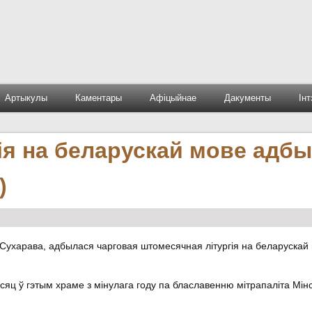
Артыкулы
Каментары
Афіцыйнае
Дакументы
Ін
ія на беларускай мове адб
)
у Сухарава, адбылася чарговая штомесячная літургія на беларускай
сяц ў гэтым храме з мінулага году па блаславенню мітрапаліта Мінс