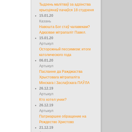
Тыдзень малітваў за адзінства
хрысціянаў пачаўся 18 студзеня
15.01.20
Казань
Навошта Бог стаў чалавекам?
Адказвае мітрапаліт Павел.
15.01.20
Артыкул
Осторожный пессимизм: итоги
католического года
06.01.20
Артыкул
Пасланне да Ражджаства
Хрыстовага мітрапаліта
Мінскага і Заслаўскага ПАЎЛА
26.12.19
Артыкул
Кто хотел унии?
26.12.19
Артыкул
Патриаршее обращение на
Рождество Христово
21.12.19