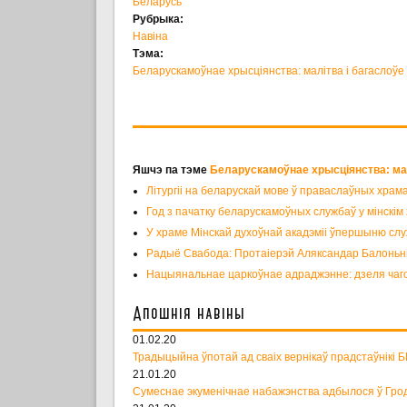
Беларусь
Рубрыка:
Навіна
Тэма:
Беларускамоўнае хрысціянства: малітва і багаслоўе
Яшчэ па тэме
Беларускамоўнае хрысціянства: мал
Літургіі на беларускай мове ў праваслаўных храм
Год з пачатку беларускамоўных службаў у мінскім
У храме Мінскай духоўнай акадэміі ўпершыню слу
Радыё Свабода: Протаіерэй Аляксандар Балоньні
Нацыянальнае царкоўнае адраджэнне: дзеля чаг
Апошнія навіны
01.02.20
Традыцыйна ўпотай ад сваіх вернікаў прадстаўнікі 
21.01.20
Сумеснае экуменічнае набажэнства адбылося ў Гро