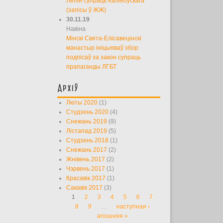
Лепін супраць Каліноўскага
(запісы ў ЖЖ)
30.11.19
Навіна
Мінскі Свята-Елісавецінскі
манастыр ініцыяваў збор
подпісаў за закон супраць
прапаганды ЛГБТ
Архіў
Люты 2020
(1)
Студзень 2020
(4)
Снежань 2019
(9)
Лістапад 2019
(5)
Студзень 2018
(1)
Снежань 2017
(2)
Жнівень 2017
(2)
Чэрвень 2017
(1)
Красавік 2017
(1)
Сакавік 2017
(3)
1
2
3
4
5
6
7
Старонкі
8
9
…
наступная ›
апошняя »