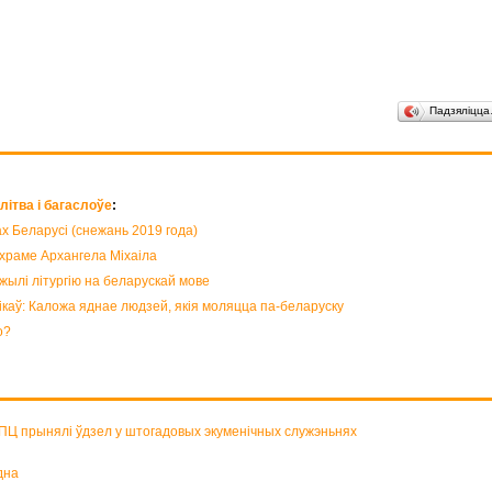
Падзяліцц
ітва і багаслоўе
:
ах Беларусі (снежань 2019 года)
 храме Архангела Міхаіла
жылі літургію на беларускай мове
каў: Каложа яднае людзей, якія моляцца па-беларуску
о?
БПЦ прынялі ўдзел у штогадовых экуменічных служэньнях
дна