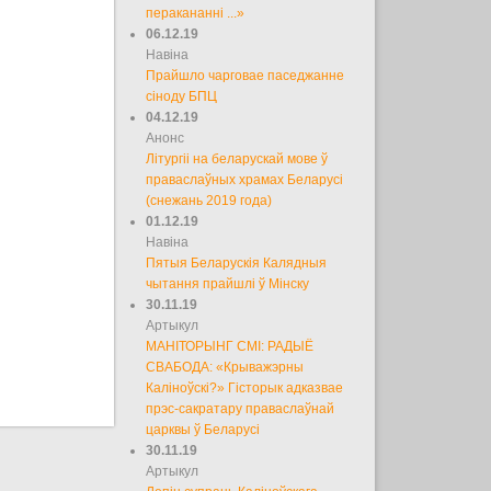
перакананні ...»
06.12.19
Навіна
Прайшло чарговае паседжанне
сіноду БПЦ
04.12.19
Анонс
Літургіі на беларускай мове ў
праваслаўных храмах Беларусі
(снежань 2019 года)
01.12.19
Навіна
Пятыя Беларускія Калядныя
чытання прайшлі ў Мінску
30.11.19
Артыкул
МАНІТОРЫНГ СМІ: РАДЫЁ
СВАБОДА: «Крыважэрны
Каліноўскі?» Гісторык адказвае
прэс-сакратару праваслаўнай
царквы ў Беларусі
30.11.19
Артыкул