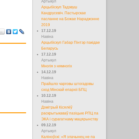
Артыкул
Арцыбіскуп Тадэвуш
Кандрусевіч. Пастырскае
пасланне на Божае Нараджэнне
2019
17.12.19
а…
Навіна
Арцыбіскуп Габар Пінтэр пакідае
Беларусь
17.12.19
Артыкул
Многія з нямногіх
14.12.19
Навіна
Прайшло чарговы штогадовы
сход Мінскай епархіі БПЦ
10.12.19
Навіна
Дзмітрый Кісялёў
раскрытыкаваў пазіцыю РПЦ па
ЭКА і сурагатнаму мацярынству
09.12.19
Артыкул
Каліноўскі: «Я злачынец не па