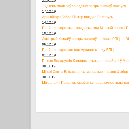
21.01.20
Тыдзень малітваў за адзінства хрысціянаў пачаўся 
17.12.19
Арцыбіскуп Габар Пінтэр пакідае Беларусь
14.12.19
Прайшло чарговы штогадовы сход Мінскай епархіі 
10.12.19
Дзмітрый Кісялёў раскрытыкаваў пазіцыю РПЦ па Э
06.12.19
Прайшло чарговае паседжанне сіноду БПЦ
01.12.19
Пятыя Беларускія Калядныя чытання прайшлі ў Мін
30.11.19
Мінскі Свята-Елісавецінскі манастыр ініцыяваў збо
30.11.19
Мітрапаліт Павел выказаўся супраць смяротнага па