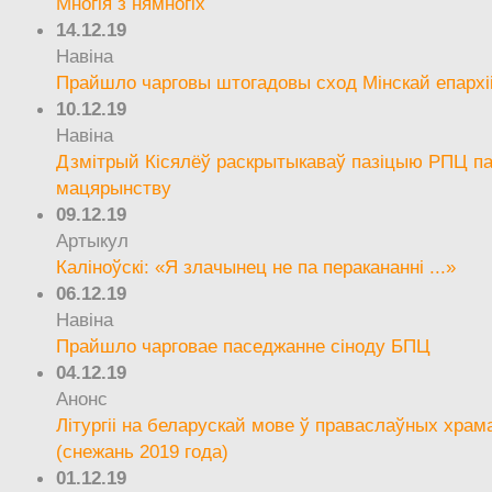
Многія з нямногіх
14.12.19
Навіна
Прайшло чарговы штогадовы сход Мінскай епархі
10.12.19
Навіна
Дзмітрый Кісялёў раскрытыкаваў пазіцыю РПЦ па
мацярынству
09.12.19
Артыкул
Каліноўскі: «Я злачынец не па перакананні ...»
06.12.19
Навіна
Прайшло чарговае паседжанне сіноду БПЦ
04.12.19
Анонс
Літургіі на беларускай мове ў праваслаўных храм
(снежань 2019 года)
01.12.19