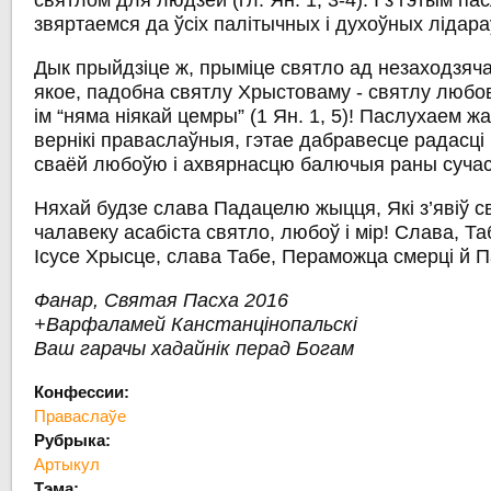
святлом для людзей (гл. Ян. 1, 3-4). І з гэтым п
звяртаемся да ўсіх палітычных і духоўных лідараў
Дык прыйдзіце ж, прыміце святло ад незаходзяча
якое, падобна святлу Хрыстоваму - святлу любові,
ім “няма ніякай цемры” (1 Ян. 1, 5)! Паслухаем жа
вернікі праваслаўныя, гэтае дабравесце радасці і
сваёй любоўю і ахвярнасцю балючыя раны сучас
Няхай будзе слава Падацелю жыцця, Які з’явіў св
чалавеку асабіста святло, любоў і мір! Слава, Т
Ісусе Хрысце, слава Табе, Пераможца смерці й 
Фанар, Святая Пасха 2016
+Варфаламей Канстанцінопальскі
Ваш гарачы хадайнік перад Богам
Конфессии:
Праваслаўе
Рубрыка:
Артыкул
Тэма: