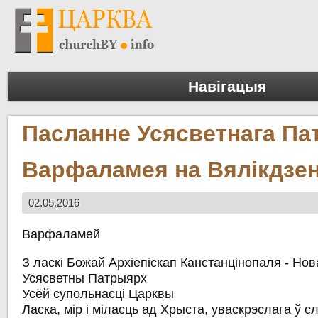
Навігацыя
Пасланне Усясветнага П
Варфаламея на Вялікдзе
02.05.2016
Варфаламей
З ласкі Божай Архіепіскап Канстанцінопаля - Нов
Усясветны Патрыярх
Усёй супольнасці Царквы
Ласка, мір і міласць ад Хрыста, уваскрэслага ў с