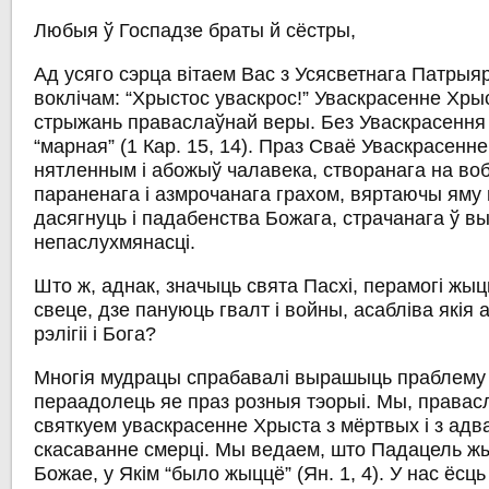
Любыя ў Госпадзе браты й сёстры,
Ад усяго сэрца вітаем Вас з Усясветнага Патры
воклічам: “Хрыстос уваскрос!” Уваскрасенне Хрыс
стрыжань праваслаўнай веры. Без Уваскрасення
“марная” (1 Кар. 15, 14). Праз Сваё Уваскрасенн
нятленным і абожыў чалавека, створанага на во
параненага і азмрочанага грахом, вяртаючы яму
дасягнуць і падабенства Божага, страчанага ў вы
непаслухмянасці.
Што ж, аднак, значыць свята Пасхі, перамогі жы
свеце, дзе пануюць гвалт і войны, асабліва якія
рэлігіі і Бога?
Многія мудрацы спрабавалі вырашыць праблему
пераадолець яе праз розныя тэорыі. Мы, правас
святкуем уваскрасенне Хрыста з мёртвых і з ад
скасаванне смерці. Мы ведаем, што Падацель жы
Божае, у Якім “было жыццё” (Ян. 1, 4). У нас ёс