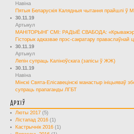
Навіна
Пятыя Беларускія Калядныя чытання прайшлі ў М
30.11.19
Артыкул
МАНІТОРЫНГ СМІ: РАДЫЁ СВАБОДА: «Крыважэрн
Гісторык адказвае прэс-сакратару праваслаўнай ц
30.11.19
Артыкул
Лепін супраць Каліноўскага (запісы ў ЖЖ)
30.11.19
Навіна
Мінскі Свята-Елісавецінскі манастыр ініцыяваў зб
супраць прапаганды ЛГБТ
Архіў
Люты 2017
(5)
Лістапад 2016
(1)
Кастрычнік 2016
(1)
Верасень 2016
(1)