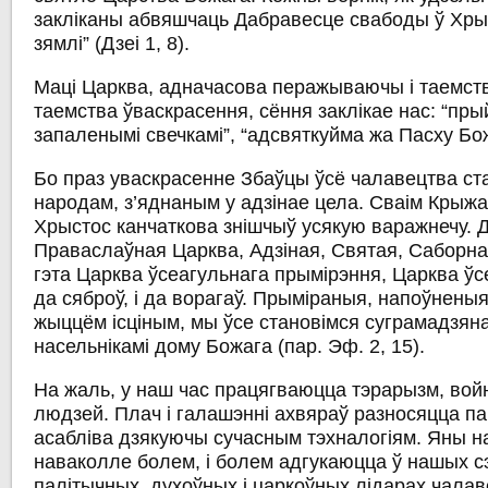
закліканы абвяшчаць Дабравесце свабоды ў Хры
зямлі” (Дзеі 1, 8).
Маці Царква, адначасова перажываючы і таемств
таемства ўваскрасення, сёння заклікае нас: “пры
запаленымі свечкамі”, “адсвяткуйма жа Пасху Бо
Бо праз уваскрасенне Збаўцы ўсё чалавецтва с
народам, з’яднаным у адзінае цела. Сваім Крыж
Хрыстос канчаткова знішчыў усякую варажнечу. Д
Праваслаўная Царква, Адзіная, Святая, Саборная
гэта Царква ўсеагульнага прымірэння, Царква ўс
да сяброў, і да ворагаў. Прыміраныя, напоўнен
жыццём ісціным, мы ўсе становімся суграмадзяна
насельнікамі дому Божага (пар. Эф. 2, 15).
На жаль, у наш час працягваюцца тэрарызм, вой
людзей. Плач і галашэнні ахвяраў разносяцца па 
асабліва дзякуючы сучасным тэхналогіям. Яны 
наваколле болем, і болем адгукаюцца ў нашых сэ
палітычных, духоўных і царкоўных лідарах чала