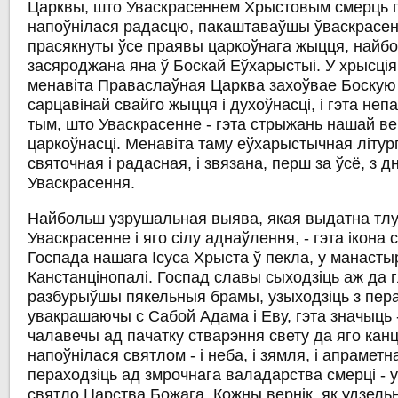
Царквы, што Уваскрасеннем Хрыстовым смерць 
напоўнілася радасцю, пакаштаваўшы ўваскрасен
прасякнуты ўсе праявы царкоўнага жыцця, найб
засяроджана яна ў Боскай Еўхарыстыі. У хрысція
менавіта Праваслаўная Царква захоўвае Боску
сарцавінай свайго жыцця і духоўнасці, і гэта неп
тым, што Уваскрасенне - гэта стрыжань нашай ве
царкоўнасці. Менавіта таму еўхарыстычная літур
святочная і радасная, і звязана, перш за ўсё, з 
Уваскрасення.
Найбольш узрушальная выява, якая выдатна тл
Уваскрасенне і яго сілу аднаўлення, - гэта ікона
Госпада нашага Ісуса Хрыста ў пекла, у манасты
Канстанцінопалі. Госпад славы сыходзіць аж да г
разбурыўшы пякельныя брамы, узыходзіць з пер
увакрашаючы с Сабой Адама і Еву, гэта значыць 
чалавечы ад пачатку стварэння свету да яго канц
напоўнілася святлом - і неба, і зямля, і апраметн
пераходзіць ад змрочнага валадарства смерці - 
святло Царства Божага. Кожны вернік, як удзельн