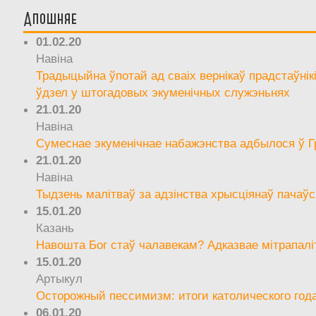
Апошняе
01.02.20
Навіна
Традыцыйна ўпотай ад сваіх вернікаў прадстаўнік
ўдзел у штогадовых экуменічных служэньнях
21.01.20
Навіна
Сумеснае экуменічнае набажэнства адбылося ў Г
21.01.20
Навіна
Тыдзень малітваў за адзінства хрысціянаў пачаўс
15.01.20
Казань
Навошта Бог стаў чалавекам? Адказвае мітрапалі
15.01.20
Артыкул
Осторожный пессимизм: итоги католического год
06.01.20