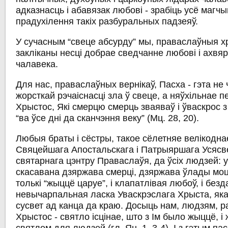
адказнасць і абавязак любові - зрабіць усё магч
прадухілення такіх разбуральных падзеяў.
У сучасным “свеце абсурду” мы, праваслаўныя х
закліканы несці добрае сведчанне любові і ахвяр
чалавека.
Для нас, праваслаўных вернікаў, Пасха - гэта не
жорсткай рэчаіснасці зла ў свеце, а няўхільнае 
Хрыстос, Які смерцю смерць зваяваў і ўваскрос з 
“ва ўсе дні да сканчэння веку” (Мц. 28, 20).
Любыя браты і сёстры, такое сёлетняе велікодн
Свяцейшага Апостальскага і Патрыяршага Усясве
святарнага цэнтру Праваслаўя, да ўсіх людзей: 
скасавана дзяржава смерці, дзяржава ўлады моц
толькі “жыццё царуе”, і клапатлівая любоў, і безд
невычарпальная ласка Уваскрэслага Хрыста, яка
сусвет ад канца да краю. Досыць нам, людзям, р
Хрыстос - святло ісцінае, што з Ім было жыццё, 