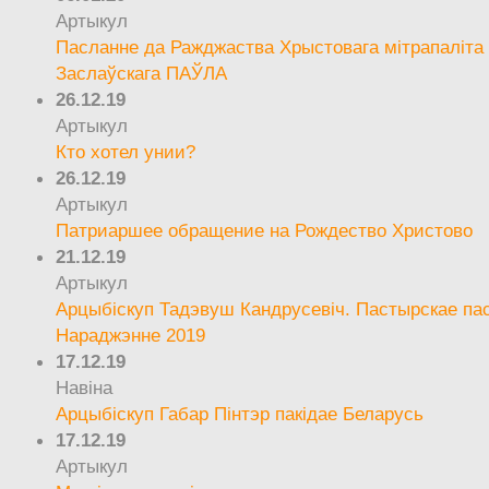
Артыкул
Пасланне да Ражджаства Хрыстовага мітрапаліта 
Заслаўскага ПАЎЛА
26.12.19
Артыкул
Кто хотел унии?
26.12.19
Артыкул
Патриаршее обращение на Рождество Христово
21.12.19
Артыкул
Арцыбіскуп Тадэвуш Кандрусевіч. Пастырскае па
Нараджэнне 2019
17.12.19
Навіна
Арцыбіскуп Габар Пінтэр пакідае Беларусь
17.12.19
Артыкул