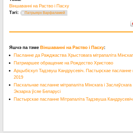
Віншаванні на Раство і Пасху
Тэгі:
Патрыярх Варфаламей
Яшчэ па тэме
Віншаванні на Раство і Пасху
:
Пасланне да Ражджаства Хрыстовага мітрапаліта Мінска
Патриаршее обращение на Рождество Христово
Арцыбіскуп Тадэвуш Кандрусевіч. Пастырскае пасланне
2019
Пасхальнае пасланне мітрапаліта Мінскага і Заслаўскаг
Экзарха ўсяе Беларусі
Пастырскае пасланне Мітрапаліта Тадэвуша Кандрусевіча 