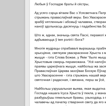
Любыя ў Госпадзе браты й сёстры,
Ад усяго сэрца вітаем Вас з Усясветнага Пат
стрыжань праваслаўнай веры. Без Уваскрасен
зрабіў нятленным і абожыў чалавека, створа
наноў здольнасць дасягнуць і падабенства Бо
Што ж, аднак, значыць свята Пасхі, перамогі 
адбываюцца ў імя рэлігіі і Бога?
Многія мудрацы спрабавалі вырашыць прабле
хрысціяне, святкуем уваскрасенне Хрыста з 
жыцця - гэта Слова Божае, у Якім “было жыцц
Хрыстовым смерць пераможана. “Усё напоўні
праявы царкоўнага жыцця, найбольш жа засяр
Праваслаўная Царква захоўвае Боскую Еўхары
што Уваскрасенне - гэта стрыжань нашай веры
святочная і радасная, і звязана, перш за ўсё
Найбольш узрушальная выява, якая выдатна т
Госпада нашага Ісуса Хрыста ў пекла, у мана
разбурыўшы пякельныя брамы, узыходзіць з п
чалавечы ад пачатку стварэння свету да яго к