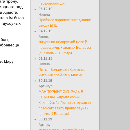
га трону,
перакананні ...»
 моцнага над
06.12.19
га Хрыста,
Навіна
што з Ім было
Прайшло чарговае паседжанне
 і духоўных
сіноду БПЦ
04.12.19
Анонс
бові,
Літургіі на беларускай мове ў
дабравесце
праваслаўных храмах Беларусі
(снежань 2019 года)
01.12.19
е, Цару
Навіна
Пятыя Беларускія Калядныя
чытання прайшлі ў Мінску
30.11.19
Артыкул
МАНІТОРЫНГ СМІ: РАДЫЁ
СВАБОДА: «Крыважэрны
Каліноўскі?» Гісторык адказвае
прэс-сакратару праваслаўнай
царквы ў Беларусі
30.11.19
Артыкул