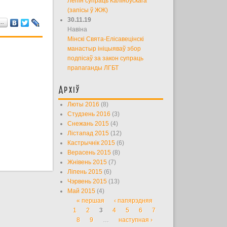
Лепін супраць Каліноўскага
(запісы ў ЖЖ)
30.11.19
а…
Навіна
Мінскі Свята-Елісавецінскі
манастыр ініцыяваў збор
подпісаў за закон супраць
прапаганды ЛГБТ
Архіў
Люты 2016
(8)
Студзень 2016
(3)
Снежань 2015
(4)
Лістапад 2015
(12)
Кастрычнік 2015
(6)
Верасень 2015
(8)
Жнівень 2015
(7)
Ліпень 2015
(6)
Чэрвень 2015
(13)
Май 2015
(4)
« першая
‹ папярэдняя
Старонкі
1
2
3
4
5
6
7
8
9
…
наступная ›