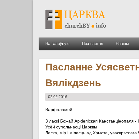
На галоўную
Пра партал
Навіны
Пасланне Усясвет
Вялікдзень
02.05.2016
Варфаламей
З ласкі Божай Архіепіскап Канстанцінопаля -
Усёй супольнасці Царквы
Ласка, мір і міласць ад Хрыста, уваскрэслага 