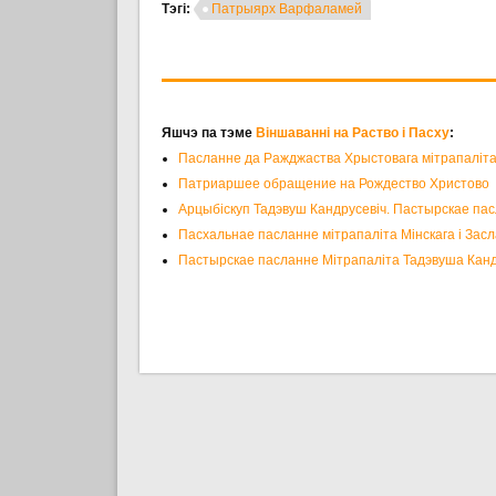
Тэгі:
Патрыярх Варфаламей
Яшчэ па тэме
Віншаванні на Раство і Пасху
:
Пасланне да Ражджаства Хрыстовага мітрапаліта
Патриаршее обращение на Рождество Христово
Арцыбіскуп Тадэвуш Кандрусевіч. Пастырскае па
Пасхальнае пасланне мітрапаліта Мінскага і Зас
Пастырскае пасланне Мітрапаліта Тадэвуша Кандр