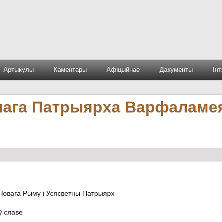
Артыкулы
Каментары
Афіцыйнае
Дакументы
Ін
нага Патрыярха Варфаламе
 Новага Рыму і Усясветны Патрыярх
ў славе