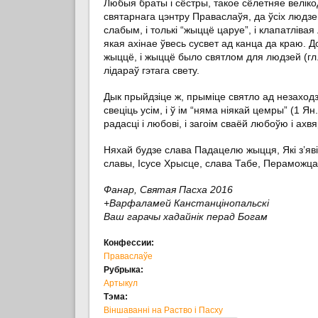
Любыя браты і сёстры, такое сёлетняе велік
святарнага цэнтру Праваслаўя, да ўсіх людзе
слабым, і толькі “жыццё царуе”, і клапатліва
якая ахінае ўвесь сусвет ад канца да краю. Д
жыццё, і жыццё было святлом для людзей (гл. 
лідараў гэтага свету.
Дык прыйдзіце ж, прыміце святло ад незаходз
свеціць усім, і ў ім “няма ніякай цемры” (1 Я
радасці і любові, і загоім сваёй любоўю і а
Няхай будзе слава Падацелю жыцця, Які з’явіў
славы, Ісусе Хрысце, слава Табе, Пераможца
Фанар, Святая Пасха 2016
+Варфаламей Канстанцінопальскі
Ваш гарачы хадайнік перад Богам
Конфессии:
Праваслаўе
Рубрыка:
Артыкул
Тэма:
Віншаванні на Раство і Пасху