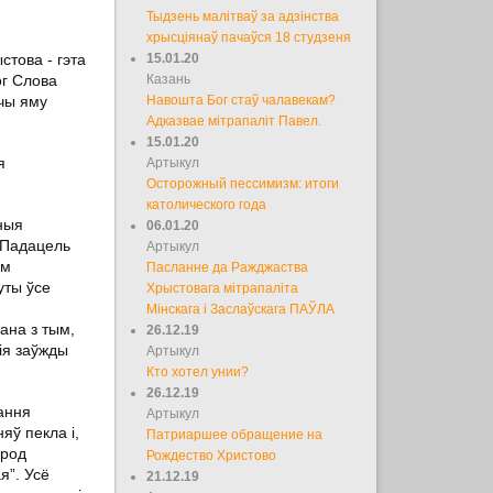
Тыдзень малітваў за адзінства
хрысціянаў пачаўся 18 студзеня
стова - гэта
15.01.20
ог Слова
Казань
ючы яму
Навошта Бог стаў чалавекам?
Адказвае мітрапаліт Павел.
15.01.20
я
Артыкул
Осторожный пессимизм: итоги
католического года
ныя
06.01.20
 Падацель
Артыкул
ем
Пасланне да Ражджаства
уты ўсе
Хрыстовага мітрапаліта
Мінскага і Заслаўскага ПАЎЛА
ана з тым,
26.12.19
ія заўжды
Артыкул
Кто хотел унии?
26.12.19
ання
Артыкул
яў пекла і,
Патриаршее обращение на
 род
Рождество Христово
я”. Усё
21.12.19