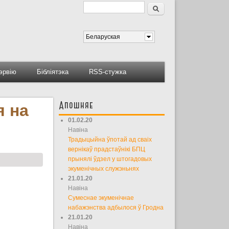
Пошук
Форма пошуку
Беларуская
тэрвію
Бібліятэка
RSS-стужка
Апошняе
я на
01.02.20
Навіна
Традыцыйна ўпотай ад сваіх
вернікаў прадстаўнікі БПЦ
прынялі ўдзел у штогадовых
экуменічных служэньнях
21.01.20
Навіна
Сумеснае экуменічнае
набажэнства адбылося ў Гродна
21.01.20
Навіна