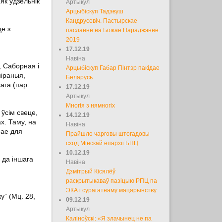
як удзельнік
Артыкул
Арцыбіскуп Тадэвуш
Кандрусевіч. Пастырскае
це з
пасланне на Божае Нараджэнне
2019
17.12.19
Навіна
, Саборная і
Арцыбіскуп Габар Пінтэр пакідае
міраныя,
Беларусь
ага (пар.
17.12.19
Артыкул
Многія з нямногіх
ўсім свеце,
14.12.19
х. Таму, на
Навіна
мае для
Прайшло чарговы штогадовы
сход Мінскай епархіі БПЦ
10.12.19
 да іншага
Навіна
Дзмітрый Кісялёў
раскрытыкаваў пазіцыю РПЦ па
ЭКА і сурагатнаму мацярынству
у” (Мц. 28,
09.12.19
Артыкул
Каліноўскі: «Я злачынец не па