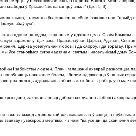
тва смерці - у незаходзячае святло Царства Божага. Кожны вернік, 
е свабоды ў Хрысце “аж да канцоў зямлі” (Дзеі 1, 8).
тва крыжа, і таемства ўваскрасення, сёння заклікае нас: “прыйдзі
у Божую збаўчую”.
 стала адным народам, з’яднаным у адзінае цела. Сваім Крыжам і
сякую варажнечу. Дык вось, Праваслаўная Царква, Адзіная, Святая
ірэння, Царква ўсеагульнай любові: і да сяброў, і да ворагаў. Пры
ы ўсе становімся суграмадзянамі святым і насельнікамі дому Бож
ойны і забойствы людзей. Плач і галашэнні ахвяраў разносяцца па 
ы напаўняюць наваколле болем, і болем адгукаюцца ў нашых сэрца
лавецтва ляжыць адказнасць і абавязак любові - зрабіць усё магчы
 хрысціяне, закліканы несці добрае сведчанне любові і ахвярнасці
 не часовы сыход ад жорсткай рэчаіснасці зла ў свеце, а няўхільнае
зваяваў і ўваскрос з мёртвых, - з намі “ва ўсе дні да сканчэння век