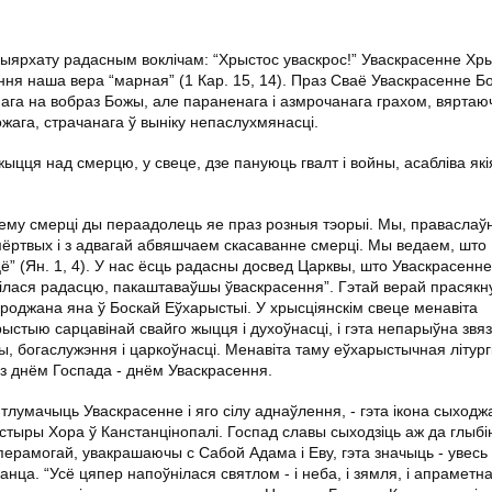
рыярхату радасным воклічам: “Хрыстос уваскрос!” Уваскрасенне Хры
ня наша вера “марная” (1 Кар. 15, 14). Праз Сваё Уваскрасенне Б
нага на вобраз Божы, але параненага і азмрочанага грахом, вярта
жага, страчанага ў выніку непаслухмянасці.
жыцця над смерцю, у свеце, дзе пануюць гвалт і войны, асабліва які
му смерці ды пераадолець яе праз розныя тэорыі. Мы, праваслаў
мёртвых і з адвагай абвяшчаем скасаванне смерці. Мы ведаем, што
ё” (Ян. 1, 4). У нас ёсць радасны досвед Царквы, што Уваскрасенн
лася радасцю, пакаштаваўшы ўваскрасення”. Гэтай верай прасякн
оджана яна ў Боскай Еўхарыстыі. У хрысціянскім свеце менавіта
стыю сарцавінай свайго жыцця і духоўнасці, і гэта непарыўна звяз
, богаслужэння і царкоўнасці. Менавіта таму еўхарыстычная літург
, з днём Госпада - днём Уваскрасення.
лумачыць Уваскрасенне і яго сілу аднаўлення, - гэта ікона сыходж
стыры Хора ў Канстанцінопалі. Госпад славы сыходзіць аж да глыбін
ерамогай, увакрашаючы с Сабой Адама і Еву, гэта значыць - увесь
анца. “Усё цяпер напоўнілася святлом - і неба, і зямля, і апраметна