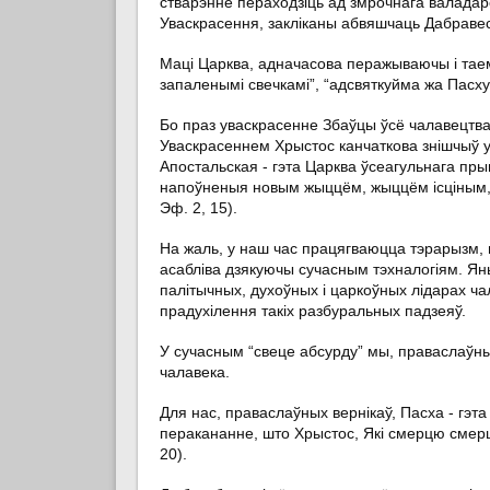
стварэнне пераходзіць ад змрочнага валадарс
Уваскрасення, закліканы абвяшчаць Дабравесц
Маці Царква, адначасова перажываючы і таемс
запаленымі свечкамі”, “адсвяткуйма жа Пасх
Бо праз уваскрасенне Збаўцы ўсё чалавецтва
Уваскрасеннем Хрыстос канчаткова знішчыў у
Апостальская - гэта Царква ўсеагульнага прым
напоўненыя новым жыццём, жыццём ісціным, м
Эф. 2, 15).
На жаль, у наш час працягваюцца тэрарызм, в
асабліва дзякуючы сучасным тэхналогіям. Ян
палітычных, духоўных і царкоўных лідарах ча
прадухілення такіх разбуральных падзеяў.
У сучасным “свеце абсурду” мы, праваслаўныя
чалавека.
Для нас, праваслаўных вернікаў, Пасха - гэта
перакананне, што Хрыстос, Які смерцю смерць 
20).