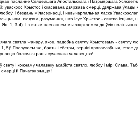
однае пасланне Свяцейшага Апостальскага і Патрыяршага Усясветна
й: уваскрос Хрыстос і скасавана дзяржава смерці, дзяржава ўлады
я любоў, і бездань міласэрнасці, і невычарпальная ласка Уваскрэсла
осыць нам, людзям, разумення, што Ісус Хрыстос - святло ісцінае, 
Ян. 1, 3-4). І з гэтым пасланнем мы звяртаемся да ўсіх палітычных
ячага святла Фанару, якое, падобна святлу Хрыстоваму - святлу лю
н. 1, 5)! Паслухаем жа, браты і сёстры, вернікі праваслаўныя, гэтае 
хвярнасцю балючыя раны сучаснага чалавецтва!
 свету і кожнаму чалавеку асабіста святло, любоў і мір! Слава, Таб
 смерці й Пачатак жыцця!