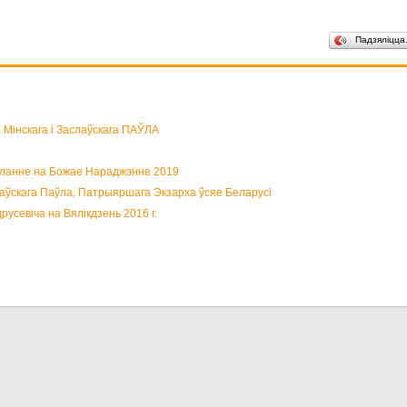
Падзяліцц
 Мінскага і Заслаўскага ПАЎЛА
сланне на Божае Нараджэнне 2019
лаўскага Паўла, Патрыяршага Экзарха ўсяе Беларусі
усевіча на Вялікдзень 2016 г.