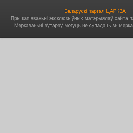
Беларускі партал ЦАРКВА
Пры капіяваньні эксклюзыўных матэрыялаў сайта п
Меркаваньні аўтараў могуць не супадаць зь мерка