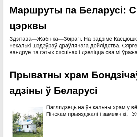
Маршруты па Беларусі: С
цэрквы
Здзітава—Жабінка—Збірагі. На радзіме Касцюшк
некалькі шэдэўраў драўлянага дойлідства. Сярге
вандруе па гэтых сясцінах і дзеліцца сваімі ўраж
Прыватны храм Бондзiча
адзiны ў Беларусi
Паглядзець на ўнiкальны храм у в
Пiнскам прыязджалi i замежнiкi, i 