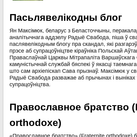
Пасьлявелікодны блог
Ян Максімюк, беларус з Беласточчыны, перакала
аналітычнага аддзелу Радыё Свабода, піша ў св
паслявелікодным блогу пра скандал, які разгарэ
прэсе аб супрацоўніцтве кіраўніка Польскай Аўт
Праваслаўнай Царквы Мітрапаліта Варшаўскага 
камуністычнай службай бяспекі ў якасці таемнага
што сам архіепіскап Сава прызнаў. Максімюк у св
Радыё Свабода разважае аб прычынах і выніках 
супрацоўніцтва.
Православное братство (F
orthodoxe)
«Православное братство» (Fraternite orthodoxe)