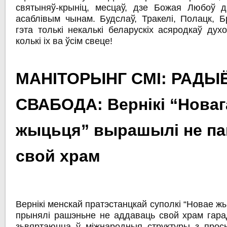
святыняў-крыніц, месцаў, дзе Божая Любоў 
асаблівым чынам. Будслаў, Тракелі, Полацк, Б
гэта толькі некалькі беларускіх асяродкаў духо
колькі іх ва ўсім свеце!
МАНІТОРЫНГ СМІ: РАДЫ
СВАБОДА: Вернікі “Новаг
жыцьця” вырашылі не па
свой храм
Вернікі менскай пратэстанцкай суполкі “Новае ж
прынялі рашэньне не аддаваць свой храм гара
зьвяртаюцца ў міжнародныя структуры з прос