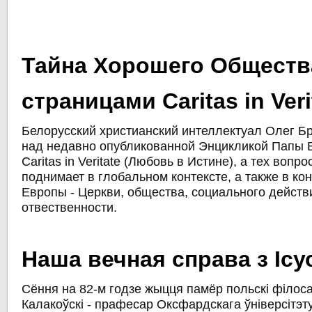
Тайна Хорошего Обществ
страницами Caritas in Veri
Белорусский христианский интеллектуал Олег Б
над недавно опубликованной Энцикликой Папы 
Caritas in Veritate (Любовь в Истине), а тех вопр
поднимает в глобальном контексте, а также в ко
Европы - Церкви, общества, социального действ
отвественности.
Наша вечная справа з Ісу
Сёння на 82-м годзе жыцця памёр польскі філо
Калакоўскі - прафесар Оксфардскага ўніверсітэт