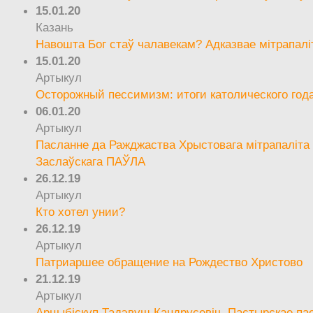
15.01.20
Казань
Навошта Бог стаў чалавекам? Адказвае мітрапалі
15.01.20
Артыкул
Осторожный пессимизм: итоги католического год
06.01.20
Артыкул
Пасланне да Ражджаства Хрыстовага мітрапаліта 
Заслаўскага ПАЎЛА
26.12.19
Артыкул
Кто хотел унии?
26.12.19
Артыкул
Патриаршее обращение на Рождество Христово
21.12.19
Артыкул
Арцыбіскуп Тадэвуш Кандрусевіч. Пастырскае па