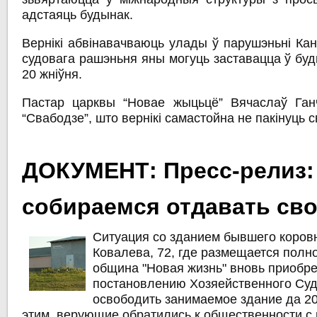
адстаяць будынак.
Вернікі абвінавачваюць улады ў парушэньні Ка
судовага рашэньня яны могуць заставацца ў буд
20 жніўня.
Пастар царквы “Новае жыцьцё” Вячаслаў Ган
“Свабодзе”, што вернікі самастойна не пакінуць 
ДОКУМЕНТ: Пресс-релиз:
собираемся отдавать сво
Ситуация со зданием бывшего коровн
Ковалева, 72, где размещается полн
община "Новая жизнь" вновь приобрет
постановлению Хозяейственного Суд
освободить занимаемое здание да 20 
этим, верующие обратились к общественности с 