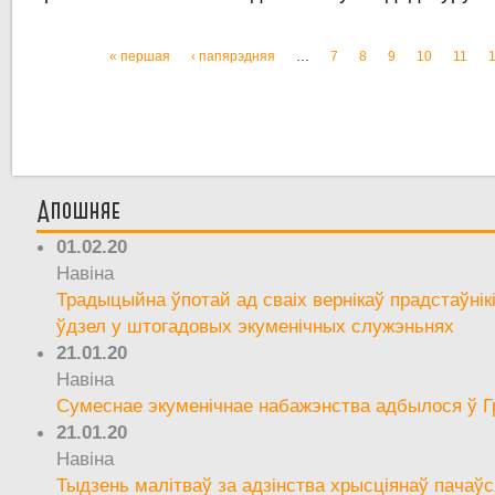
« першая
‹ папярэдняя
…
7
8
9
10
11
Старонкі
Апошняе
01.02.20
Навіна
Традыцыйна ўпотай ад сваіх вернікаў прадстаўнік
ўдзел у штогадовых экуменічных служэньнях
21.01.20
Навіна
Сумеснае экуменічнае набажэнства адбылося ў Г
21.01.20
Навіна
Тыдзень малітваў за адзінства хрысціянаў пачаўс