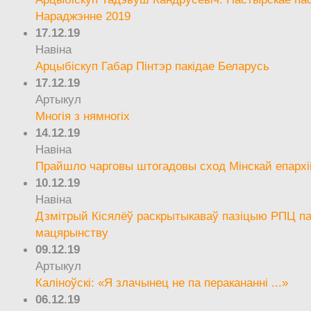
Нараджэнне 2019
17.12.19
Навіна
Арцыбіскуп Габар Пінтэр пакідае Беларусь
17.12.19
Артыкул
Многія з нямногіх
14.12.19
Навіна
Прайшло чарговы штогадовы сход Мінскай епархі
10.12.19
Навіна
Дзмітрый Кісялёў раскрытыкаваў пазіцыю РПЦ па
мацярынству
09.12.19
Артыкул
Каліноўскі: «Я злачынец не па перакананні ...»
06.12.19