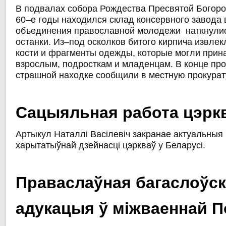
В подвалах собора Рождества Пресвятой Богоро
60–е годы находился склад консервного завода
объединения православной молодежи наткнулис
останки. Из–под осколков битого кирпича извлек
кости и фрагменты одежды, которые могли прин
взрослым, подросткам и младенцам. В конце пр
страшной находке сообщили в местную прокурат
Сацыяльная работа цэрк
Артыкул Наталлі Васілевіч закранае актуальныя
харытатыўнай дзейнасці цэркваў у Беларусі.
Праваслаўная багаслоўс
адукацыя ў міжваеннай 