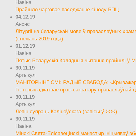
Навіна
Прайшло чарговае паседжанне сіноду БПЦ
04.12.19
Анонс
Літургіі на беларускай мове ў праваслаўных храм
(снежань 2019 года)
01.12.19
Навіна
Пятыя Беларускія Калядныя чытання прайшлі ў М
30.11.19
Артыкул
МАНІТОРЫНГ СМІ: РАДЫЁ СВАБОДА: «Крыважэрн
Гісторык адказвае прэс-сакратару праваслаўнай ц
30.11.19
Артыкул
Лепін супраць Каліноўскага (запісы ў ЖЖ)
30.11.19
Навіна
Мінскі Свята-Елісавецінскі манастыр ініцыяваў зб