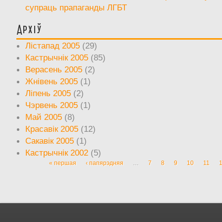
супраць прапаганды ЛГБТ
Архіў
Лістапад 2005
(29)
Кастрычнік 2005
(85)
Верасень 2005
(2)
Жнівень 2005
(1)
Ліпень 2005
(2)
Чэрвень 2005
(1)
Май 2005
(8)
Красавік 2005
(12)
Сакавік 2005
(1)
Кастрычнік 2002
(5)
« першая
‹ папярэдняя
…
7
8
9
10
11
Старонкі