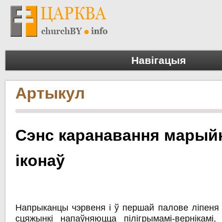
Навігацыя
Артыкул
Cэнс каранавання марый
іконаў
Напрыканцы чэрвеня і ў першай палове ліпеня б
сцяжынкі напаўняюцца пілігрымамі-вернікамі,