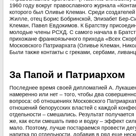
1960 году вокруг православного журнала «Конта
которого был Оливье Клеман. Среди создателей
Жилле, отец Борис Бобринской, Элизабет Бер-С
Клеман, Павел Евдокимов. К Братству присоеди
молодые члены РСХД. С самого начала в Братс
прихожане франкоязычного прихода «Всех Скор
Московского Патриархата (Оливье Клеман, Никола
Были также контакты с греками, сербами, ливан
За Папой и Патриархом
Последнее время своей дипломатией А. Лукаше
намеренно или нет – того, чтобы два совершенн
вопроса: об отношениях Московского Патриархат
отношений белорусских властей с каждой конфе
отдельности – смешались. Результат получается
же, как если смешать пиво и водку – эффект сил
мало. Поэтому, лучше постараемся провести де
напитка по отдельности, добавив в ряд еще неск