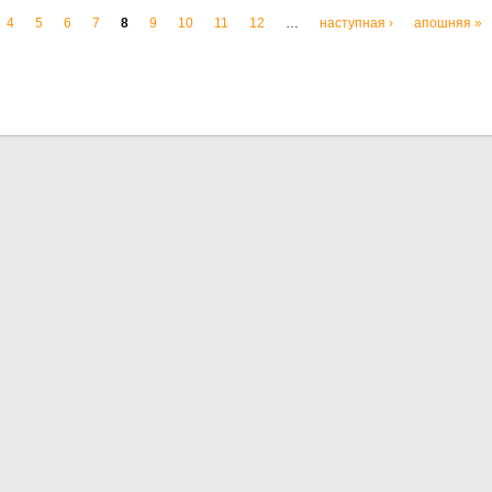
4
5
6
7
8
9
10
11
12
…
наступная ›
апошняя »