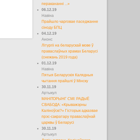
перакананні ...»
06.12.19
Навіна
Прайшло чарговае паседжанне
сіноду БПЦ
04.12.19
Анонс
Літургіі на беларускай мове ў
праваслаўных храмах Беларусі
(снежань 2019 года)
01.12.19
Навіна
Пятыя Беларускія Калядныя
чытання прайшлі ў Мінску
30.11.19
Артыкул
МАНІТОРЫНГ СМІ: РАДЫЁ
СВАБОДА: «Крыважэрны
Каліноўскі?» Гісторык адказвае
прэс-сакратару праваслаўнай
царквы ў Беларусі
30.11.19
Артыкул