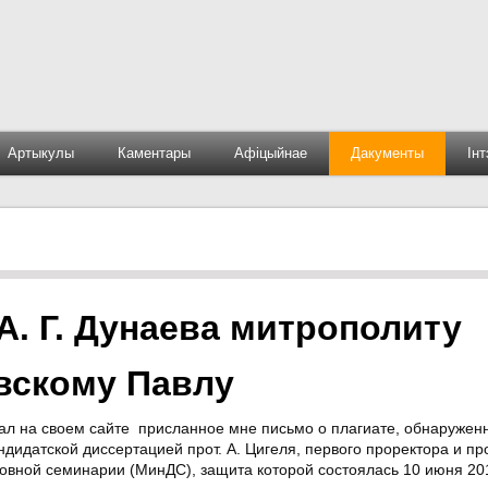
Артыкулы
Каментары
Афіцыйнае
Дакументы
Ін
. Г. Дунаева митрополиту
вскому Павлу
овал на своем сайте присланное мне письмо о плагиате, обнаружен
ндидатской диссертацией прот. А. Цигеля, первого проректора и пр
овной семинарии (МинДС), защита которой состоялась 10 июня 201