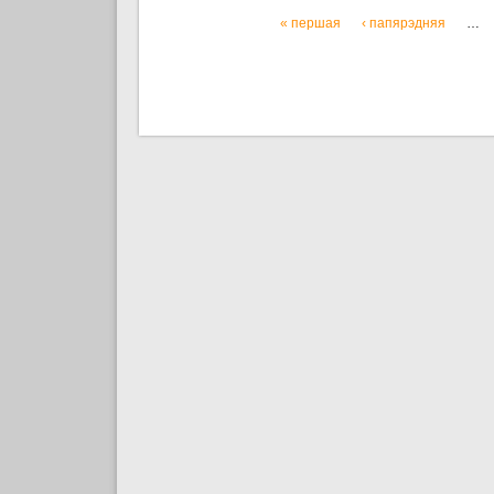
« першая
‹ папярэдняя
…
Старонкі