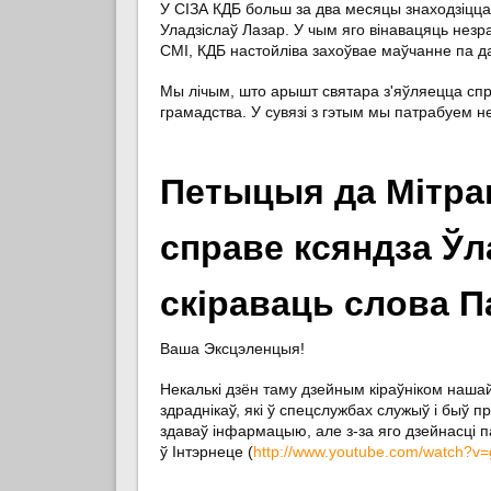
У СІЗА КДБ больш за два месяцы знаходзіцца
Уладзіслаў Лазар. У чым яго вінавацяць незр
СМІ, КДБ настойліва захоўвае маўчанне па д
Мы лічым, што арышт святара з'яўляецца спр
грамадства. У сувязі з гэтым мы патрабуем 
Петыцыя да Мітрап
справе ксяндза Ўл
скіраваць слова 
Ваша Эксцэленцыя!
Некалькі дзён таму дзейным кіраўніком наша
здраднікаў, які ў спецслужбах служыў і быў п
здаваў інфармацыю, але з-за яго дзейнасці 
ў Інтэрнеце (
http://www.youtube.com/watch?