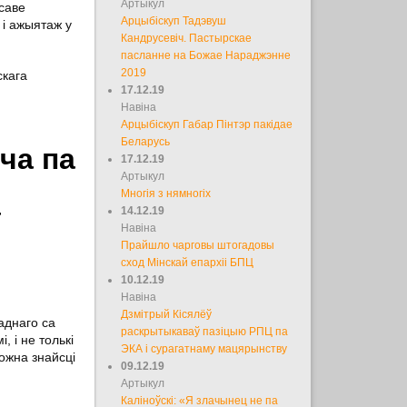
Артыкул
саве
Арцыбіскуп Тадэвуш
 і ажыятаж у
Кандрусевіч. Пастырскае
пасланне на Божае Нараджэнне
2019
скага
17.12.19
Навіна
Арцыбіскуп Габар Пінтэр пакідае
Беларусь
ча па
17.12.19
Артыкул
Многія з нямногіх
а
14.12.19
Навіна
Прайшло чарговы штогадовы
сход Мінскай епархіі БПЦ
10.12.19
Навіна
Дзмітрый Кісялёў
аднаго са
раскрытыкаваў пазіцыю РПЦ па
 і не толькі
ЭКА і сурагатнаму мацярынству
ожна знайсці
09.12.19
Артыкул
Каліноўскі: «Я злачынец не па