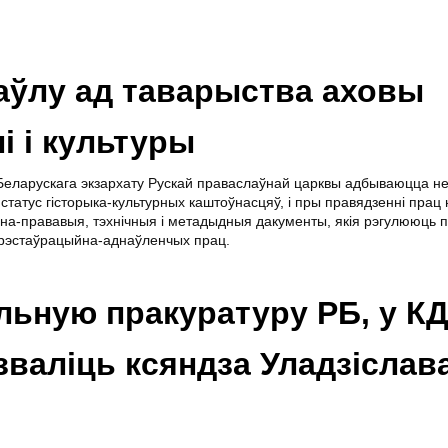
Паўлу ад таварыства аховы
і і культуры
й Беларускага экзархату Рускай праваслаўнай царквы адбываюцца н
статус гісторыка-культурных каштоўнасцяў, і пры правядзенні прац н
на-прававыя, тэхнічныя і метадыдныя дакументы, якія рэгулююць 
 рэстаўрацыйна-аднаўленчых прац.
льную пракуратуру РБ, у К
валіць ксяндза Уладзіслав