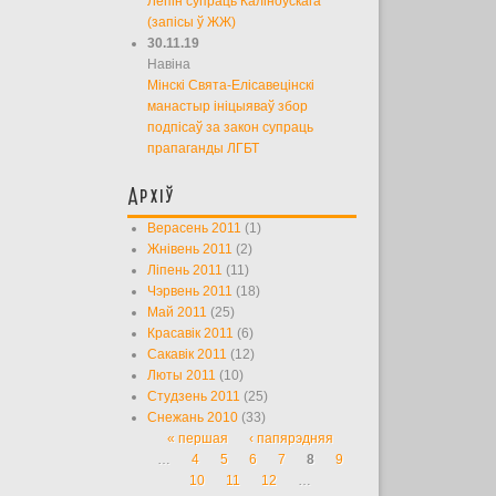
Лепін супраць Каліноўскага
(запісы ў ЖЖ)
30.11.19
Навіна
Мінскі Свята-Елісавецінскі
манастыр ініцыяваў збор
подпісаў за закон супраць
прапаганды ЛГБТ
Архіў
Верасень 2011
(1)
Жнівень 2011
(2)
Ліпень 2011
(11)
Чэрвень 2011
(18)
Май 2011
(25)
Красавік 2011
(6)
Сакавік 2011
(12)
Люты 2011
(10)
Студзень 2011
(25)
Снежань 2010
(33)
« першая
‹ папярэдняя
Старонкі
…
4
5
6
7
8
9
10
11
12
…