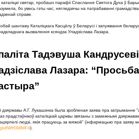
 каталіцкі святар, пробашч парафіі Спаслання Святога Духа ў Бары
азумела, бо увесь гэты час, нягледзячы на патрабаванні грамадства
адзенай справе.
обай шантажу Каталіцкага Касцёлу ў Беларусі і запужвання белару
неадкладнага вызвалення ксяндза Уладзіслава Лазара.
аліта Тадэвуша Кандрусеві
адзіслава Лазара: “Просьб
Пастыра”
й дзяржавы А.Г. Лукашэнка была зробленая заява пра затрыманне "
раз прадстаўнікоў каталіцкай царквы звязаны з замежнымі дзяржавамі,
пацярпелі людзі, якія працуюць за мяжой” (інфармацыю пра заяву м
v=glx8WH3WMF4
).