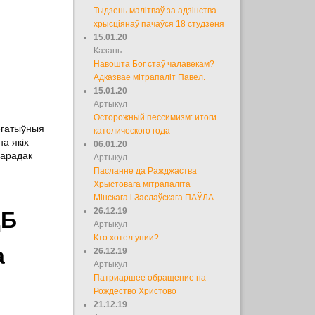
Тыдзень малітваў за адзінства
хрысціянаў пачаўся 18 студзеня
15.01.20
Казань
Навошта Бог стаў чалавекам?
Адказвае мітрапаліт Павел.
15.01.20
Артыкул
Осторожный пессимизм: итоги
егатыўныя
католического года
а якіх
06.01.20
парадак
Артыкул
Пасланне да Ражджаства
Хрыстовага мітрапаліта
Мінскага і Заслаўскага ПАЎЛА
26.12.19
ДБ
Артыкул
Кто хотел унии?
а
26.12.19
Артыкул
Патриаршее обращение на
Рождество Христово
21.12.19