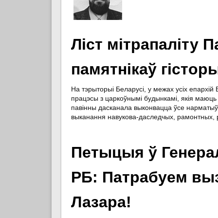
Ліст мітрапаліту 
памятнікаў гісторы
На тэрыторыі Беларусі, у межах усіх епархі
працэсы з царкоўнымі будынкамі, якія маюць 
павінны дасканала выконвацца ўсе нарматыў
выканання навукова-даследчых, рамонтных,
Петыцыя ў Генера
РБ: Патрабуем выз
Лазара!