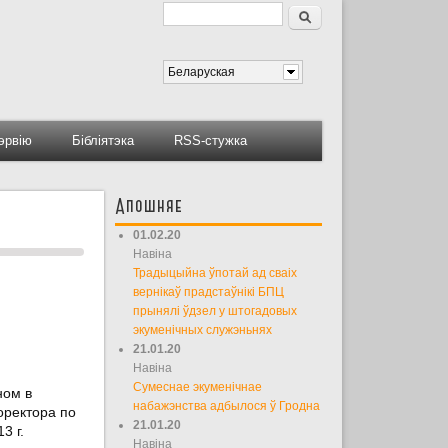
Пошук
Форма пошуку
Беларуская
тэрвію
Бібліятэка
RSS-стужка
Апошняе
01.02.20
Навіна
Традыцыйна ўпотай ад сваіх
вернікаў прадстаўнікі БПЦ
прынялі ўдзел у штогадовых
экуменічных служэньнях
21.01.20
Навіна
Сумеснае экуменічнае
ном в
набажэнства адбылося ў Гродна
оректора по
21.01.20
3 г.
Навіна