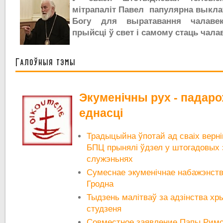
мітрапаліт Павел папулярна выклаў
Богу для выратавання чалавек
прыйсці ў свет і самому стаць чала
Галоўныя тэмы
Экуменічны рух - падар
еднасці
Традыцыйна ўпотай ад сваіх вернік
БПЦ прынялі ўдзел у штогадовых 
служэньнях
Сумеснае экуменічнае набажэнст
Гродна
Тыдзень малітваў за адзінства хр
студзеня
Совместное заявление Папы Римс