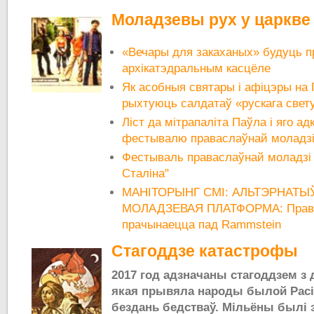
Моладзевы рух у царкве
«Вечары для закаханых» будуць пр
архікатэдральным касцёле
Як асобныя святары і афіцэры на
рыхтуюць салдатаў «рускага свету
Ліст да мітрапаліта Паўла і яго ад
фестывалю праваслаўнай моладзі н
Фестываль праваслаўнай моладзі п
Сталіна"
МАНІТОРЫНГ СМІ: АЛЬТЭРНАТЫ
МОЛАДЗЕВАЯ ПЛАТФОРМА: Права
прачынаецца пад Rammstein
Стагоддзе катастрофы
2017 год адзначаны стагоддзем з
якая прывяла народы былой Расі
бездань бедстваў. Мільёны былі 