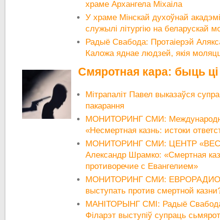
храме Архангела Міхаіла
У храме Мінскай духоўнай акадэм
служылі літургію на беларускай м
Радыё Свабода: Протаіерэй Алякс
Каложа яднае людзей, якія моляц
Смяротная кара: быць ці
Мітрапаліт Павел выказаўся супр
пакарання
МОНИТОРИНГ СМИ: Международн
«Несмертная казнь: истоки ответ
МОНИТОРИНГ СМИ: ЦЕНТР «ВЕСН
Александр Шрамко: «Cмертная каз
противоречие с Евангелием»
МОНИТОРИНГ СМИ: ЕВРОРАДИО: 
выступать против смертной казни
МАНІТОРЫНГ СМІ: Радыё Свабода:
Філарэт выступіў супраць сьмярот