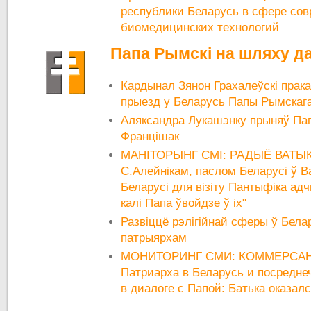
республики Беларусь в сфере со
биомедицинских технологий
Папа Рымскі на шляху да
Кардынал Зянон Грахалеўскі пра
прыезд у Беларусь Папы Рымскаг
Аляксандра Лукашэнку прыняў Па
Францішак
МАНІТОРЫНГ СМІ: РАДЫЁ ВАТЫКА
С.Алейнікам, паслом Беларусі ў В
Беларусі для візіту Пантыфіка ад
калі Папа ўвойдзе ў іх"
Развіццё рэлігійнай сферы ў Белар
патрыярхам
МОНИТОРИНГ СМИ: КОММЕРСАНТ
Патриарха в Беларусь и посредне
в диалоге с Папой: Батька оказал