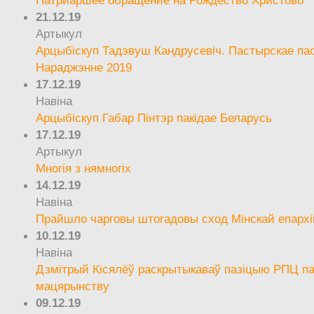
21.12.19
Артыкул
Арцыбіскуп Тадэвуш Кандрусевіч. Пастырскае па
Нараджэнне 2019
17.12.19
Навіна
Арцыбіскуп Габар Пінтэр пакідае Беларусь
17.12.19
Артыкул
Многія з нямногіх
14.12.19
Навіна
Прайшло чарговы штогадовы сход Мінскай епархі
10.12.19
Навіна
Дзмітрый Кісялёў раскрытыкаваў пазіцыю РПЦ па
мацярынству
09.12.19