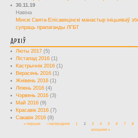
30.11.19
Навіна
Мінскі Свята-Елісавецінскі манастыр ініцыяваў зб
супраць прапаганды ЛГБТ
Архіў
Люты 2017
(5)
Лістапад 2016
(1)
Кастрычнік 2016
(1)
Верасень 2016
(1)
Жнівень 2016
(1)
Ліпень 2016
(4)
Чэрвень 2016
(3)
Май 2016
(9)
Красавік 2016
(7)
Сакавік 2016
(8)
« першая
‹ папярэдняя
1
2
3
4
5
6
7
8
Старонкі
апошняя »