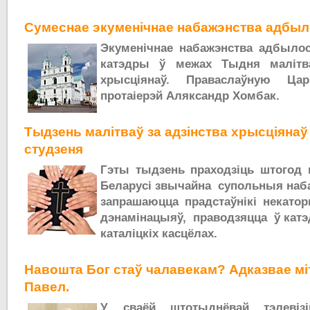
Сумеснае экуменічнае набажэнства адбыл
Экуменічнае набажэнства адбылос
катэдры ў межах Тыдня малітва
хрысціянаў. Праваслаўную Цар
протаіерэй Аляксандр Хомбак.
Тыдзень малітваў за адзінства хрысціянаў
студзеня
Гэты тыдзень праходзіць штогод в
Беларусі звычайна супольныя наба
запрашаюцца прадстаўнікі некатор
дэнамінацыяў, праводзяцца ў кат
каталіцкіх касцёлах.
Навошта Бог стаў чалавекам? Адказвае мі
Павел.
У сваёй штотыднёвай тэлевізі