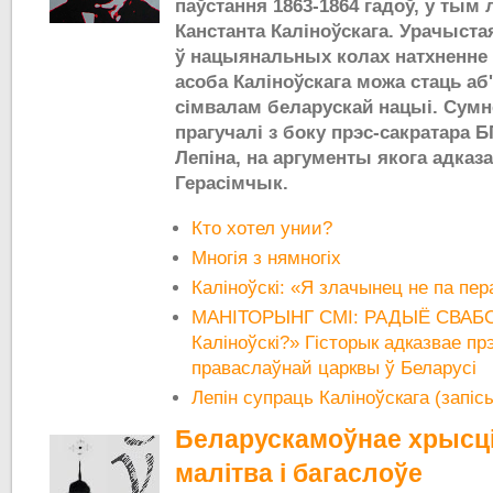
паўстання 1863-1864 гадоў, у тым 
Канстанта Каліноўскага. Урачыста
ў нацыянальных колах натхненне 
асоба Каліноўскага можа стаць а
сімвалам беларускай нацыі. Сумн
прагучалі з боку прэс-сакратара Б
Лепіна, на аргументы якога адказа
Герасімчык.
Кто хотел унии?
Многія з нямногіх
Каліноўскі: «Я злачынец не па пера
МАНІТОРЫНГ СМІ: РАДЫЁ СВАБО
Каліноўскі?» Гісторык адказвае пр
праваслаўнай царквы ў Беларусі
Лепін супраць Каліноўскага (запі
Беларускамоўнае хрысці
малітва і багаслоўе