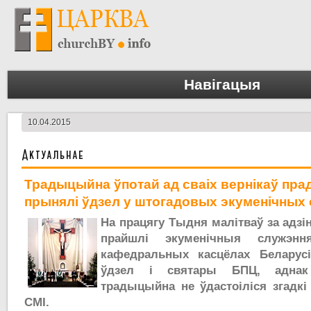
Навігацыя
10.04.2015
Актуальнае
Традыцыйна ўпотай ад сваіх вернікаў пра
прынялі ўдзел у штогадовых экуменічных
На працягу Тыдня малітваў за адзі
прайшлі экуменічныя служэнн
кафедральных касцёлах Беларусі
ўдзел і святары БПЦ, аднак
традыцыйна не ўдастоіліся згадкі
СМІ.