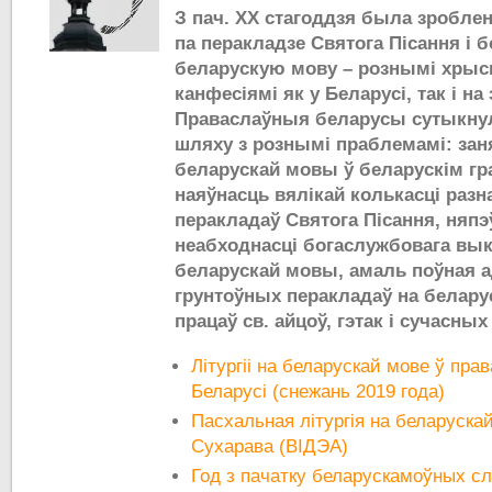
З пач. ХХ стагоддзя была зроблен
па перакладзе Святога Пісання і 
беларускую мову – рознымі хрысц
канфесіямі як у Беларусі, так і на
Праваслаўныя беларусы сутыкнул
шляху з рознымі праблемамі: за
беларускай мовы ў беларускім гр
наяўнасць вялікай колькасці раз
перакладаў Святога Пісання, няпэ
неабходнасці богаслужбовага вы
беларускай мовы, амаль поўная 
грунтоўных перакладаў на белару
працаў св. айцоў, гэтак і сучасных
Літургіі на беларускай мове ў пр
Беларусі (снежань 2019 года)
Пасхальная літургія на беларуска
Сухарава (ВІДЭА)
Год з пачатку беларускамоўных сл