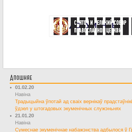
Апошняе
01.02.20
Навіна
Традыцыйна ўпотай ад сваіх вернікаў прадстаўнік
ўдзел у штогадовых экуменічных служэньнях
21.01.20
Навіна
Сумеснае экуменічнае набажэнства адбылося ў Г