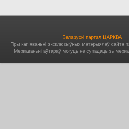
Беларускі партал ЦАРКВА
Пры капіяваньні эксклюзыўных матэрыялаў сайта п
Меркаваньні аўтараў могуць не супадаць зь мерка