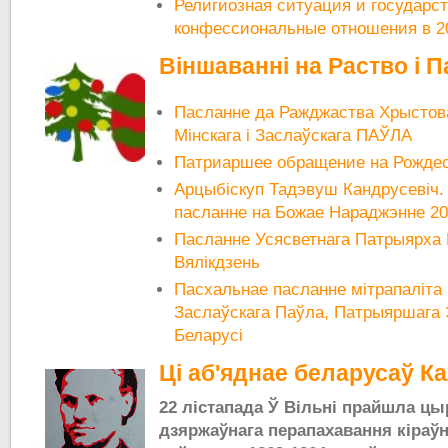
Религиозная ситуация и государст
конфессиональные отношения в 2
Віншаванні на Раство і П
Пасланне да Ражджаства Хрыстова
Мінскага і Заслаўскага ПАЎЛА
Патриаршее обращение на Рождес
Арцыбіскуп Тадэвуш Кандрусевіч.
пасланне на Божае Нараджэнне 2
Пасланне Усясветнага Патрыярха
Вялікдзень
Пасхальнае пасланне мітрапаліта 
Заслаўскага Паўла, Патрыяршага 
Беларусі
Ці аб'яднае беларусаў Ка
22 лістапада Ў Вільні прайшла ц
дзяржаўнага перапахавання кіраўн