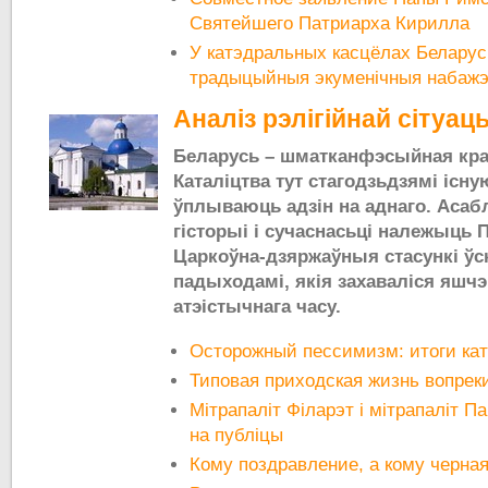
Святейшего Патриарха Кирилла
У катэдральных касцёлах Беларус
традыцыйныя экуменічныя набаж
Аналіз рэлігійнай сітуац
Беларусь – шматканфэсыйная краі
Каталіцтва тут стагодзьдзямі існу
ўплываюць адзін на аднаго. Асабл
гісторыі і сучаснасьці належыць 
Царкоўна-дзяржаўныя стасункі ўс
падыходамі, якія захаваліся яшчэ
атэістычнага часу.
Осторожный пессимизм: итоги кат
Типовая приходская жизнь вопреки 
Мітрапаліт Філарэт і мітрапаліт Па
на публіцы
Кому поздравление, а кому черная