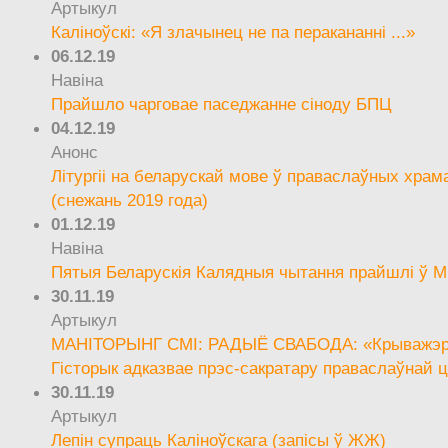
Артыкул
Каліноўскі: «Я злачынец не па перакананні ...»
06.12.19
Навіна
Прайшло чарговае паседжанне сіноду БПЦ
04.12.19
Анонс
Літургіі на беларускай мове ў праваслаўных храм
(снежань 2019 года)
01.12.19
Навіна
Пятыя Беларускія Калядныя чытання прайшлі ў М
30.11.19
Артыкул
МАНІТОРЫНГ СМІ: РАДЫЁ СВАБОДА: «Крыважэрн
Гісторык адказвае прэс-сакратару праваслаўнай ц
30.11.19
Артыкул
Лепін супраць Каліноўскага (запісы ў ЖЖ)