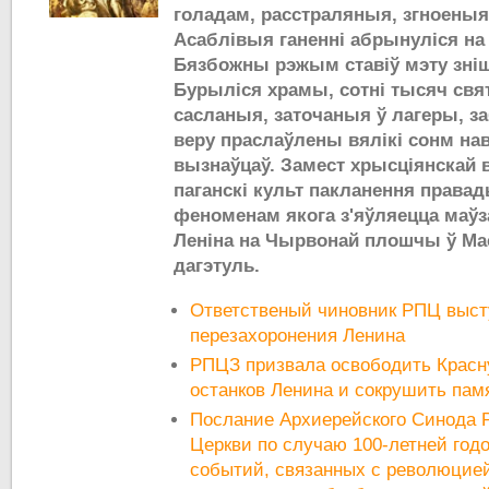
голадам, расстраляныя, згноеныя 
Асаблівыя ганенні абрынуліся на 
Бязбожны рэжым ставіў мэту зні
Бурыліся храмы, сотні тысяч свя
сасланыя, заточаныя ў лагеры, заб
веру праслаўлены вялікі сонм нав
вызнаўцаў. Замест хрысціянскай
паганскі культ пакланення права
феноменам якога з'яўляецца маўз
Леніна на Чырвонай плошчы ў Маск
дагэтуль.
Ответственый чиновник РПЦ выст
перезахоронения Ленина
РПЦЗ призвала освободить Красн
останков Ленина и сокрушить пам
Послание Архиерейского Синода 
Церкви по случаю 100-летней год
событий, связанных с революцией