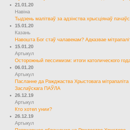
21.01.20
Навіна
Тыдзень малітваў за адзінства хрысціянаў пачаўс
15.01.20
Казань
Навошта Бог стаў чалавекам? Адказвае мітрапалі
15.01.20
Артыкул
Осторожный пессимизм: итоги католического год
06.01.20
Артыкул
Пасланне да Ражджаства Хрыстовага мітрапаліта 
Заслаўскага ПАЎЛА
26.12.19
Артыкул
Кто хотел унии?
26.12.19
Артыкул
Патриаршее обращение на Рождество Христово