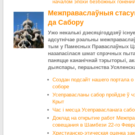
началом эпохи безбожных гонени
Межправаслаўныя стасун
да Сабору
Ужо некалькі дзесяцігоддзяў існуе
адсутнічае рэальны межправасла
тым у Памесных Праваслаўных Ц
назапасілася шмат спрэчных пытан
паняцце кананічнай тэрыторыі, а
дыяспары, першынства Усяленск
Создан подсайт нашего портала о
соборе
Усеправасланы сабор пройдзе ў чэ
Крыт
Час і месца Усеправасланага саб
Доклад на открытие работ Межпра
совещания в Шамбези 22-го Февра
Христианско-этическая оценка за