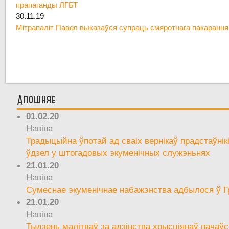
прапаганды ЛГБТ
30.11.19
Мітрапаліт Павел выказаўся супраць смяротнага пакарання
Апошняе
01.02.20
Навіна
Традыцыйна ўпотай ад сваіх вернікаў прадстаўнік
ўдзел у штогадовых экуменічных служэньнях
21.01.20
Навіна
Сумеснае экуменічнае набажэнства адбылося ў Г
21.01.20
Навіна
Тыдзень малітваў за адзінства хрысціянаў пачаўс