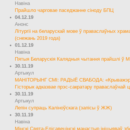
Навіна
Прайшло чарговае паседжанне сіноду БПЦ
04.12.19
Анонс
Літургіі на беларускай мове ў праваслаўных храм
(снежань 2019 года)
01.12.19
Навіна
Пятыя Беларускія Калядныя чытання прайшлі ў М
30.11.19
Артыкул
МАНІТОРЫНГ СМІ: РАДЫЁ СВАБОДА: «Крыважэрн
Гісторык адказвае прэс-сакратару праваслаўнай ц
30.11.19
Артыкул
Лепін супраць Каліноўскага (запісы ў ЖЖ)
30.11.19
Навіна
Мінскі Свята-Елісавецінскі манастыр ініцыяваў зб