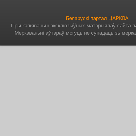
Беларускі партал ЦАРКВА
Пры капіяваньні эксклюзыўных матэрыялаў сайта п
Меркаваньні аўтараў могуць не супадаць зь мерка