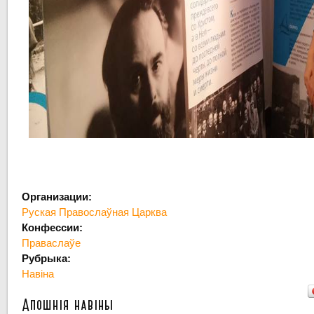
Организации:
Руская Правослаўная Царква
Конфессии:
Праваслаўе
Рубрыка:
Навіна
Апошнія навіны