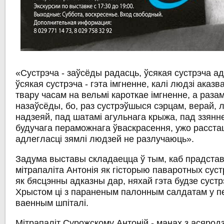
«Сустрэча - заўсёды радасць, ўсякая сустрэча ад
ўсякая сустрэча - гэта імгненне, калі людзі аказ
твару часам на вельмі кароткае імгненне, а разам
назаўсёды, бо, раз сустрэўшыся сэрцам, верай, 
надзеяй, пад шатамі агульнага крыжа, пад ззянн
будучага пераможнага ўваскрасення, ужо расста
адлегласці зямлі людзей не разлучаюць».
Задума выставы складаецца ў тым, каб прадста
мітрапаліта Антонія як гісторыю паваротных суст
як бясцэнны адказны дар, няхай гэта будзе сустр
Хрыстом ці з параненым палонным салдатам у п
ваенным шпіталі.
Мітрапаліт Сурожскому Антоній - манах з асяродз