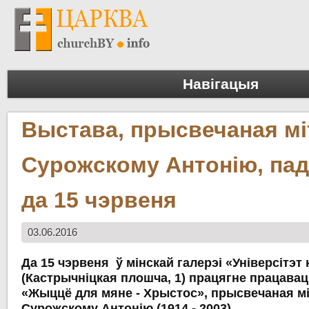
Навігацыя
Выстава, прысвечаная мі
Сурожскому Антонію, па
да 15 чэрвеня
03.06.2016
Да 15 чэрвеня ў мінскай галерэі «Універсітэт
(Кастрычніцкая плошча, 1) працягне працава
«Жыццё для мяне - Хрыстос», прысвечаная мі
Сурожскому Антонію (1914 - 2003).