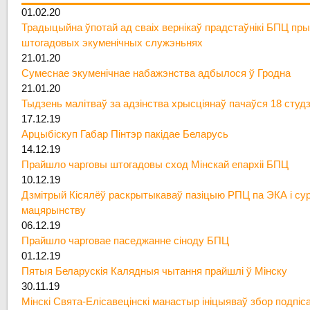
01.02.20
Традыцыйна ўпотай ад сваіх вернікаў прадстаўнікі БПЦ пры
штогадовых экуменічных служэньнях
21.01.20
Сумеснае экуменічнае набажэнства адбылося ў Гродна
21.01.20
Тыдзень малітваў за адзінства хрысціянаў пачаўся 18 студ
17.12.19
Арцыбіскуп Габар Пінтэр пакідае Беларусь
14.12.19
Прайшло чарговы штогадовы сход Мінскай епархіі БПЦ
10.12.19
Дзмітрый Кісялёў раскрытыкаваў пазіцыю РПЦ па ЭКА і су
мацярынству
06.12.19
Прайшло чарговае паседжанне сіноду БПЦ
01.12.19
Пятыя Беларускія Калядныя чытання прайшлі ў Мінску
30.11.19
Мінскі Свята-Елісавецінскі манастыр ініцыяваў збор подпіс