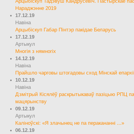
Арцыбіскуп Тадэвуш Кандрусевіч. Пастырскае па
Нараджэнне 2019
17.12.19
Навіна
Арцыбіскуп Габар Пінтэр пакідае Беларусь
17.12.19
Артыкул
Многія з нямногіх
14.12.19
Навіна
Прайшло чарговы штогадовы сход Мінскай епархі
10.12.19
Навіна
Дзмітрый Кісялёў раскрытыкаваў пазіцыю РПЦ па
мацярынству
09.12.19
Артыкул
Каліноўскі: «Я злачынец не па перакананні ...»
06.12.19