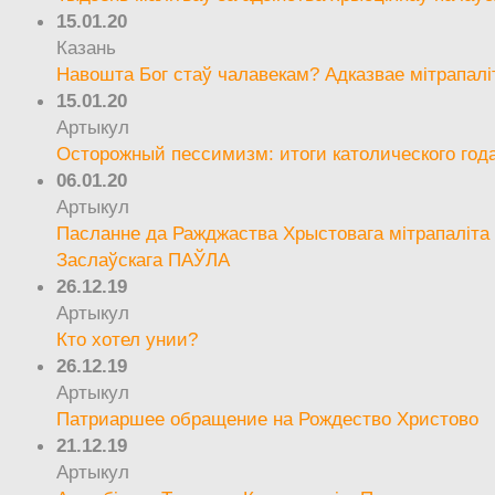
15.01.20
Казань
Навошта Бог стаў чалавекам? Адказвае мітрапалі
15.01.20
Артыкул
Осторожный пессимизм: итоги католического год
06.01.20
Артыкул
Пасланне да Ражджаства Хрыстовага мітрапаліта 
Заслаўскага ПАЎЛА
26.12.19
Артыкул
Кто хотел унии?
26.12.19
Артыкул
Патриаршее обращение на Рождество Христово
21.12.19
Артыкул