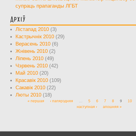
супраць прапаганды ЛГБТ
Архіў
Лістапад 2010
(3)
Кастрычнік 2010
(29)
Верасень 2010
(6)
Жнівень 2010
(2)
Ліпень 2010
(49)
Чэрвень 2010
(42)
Май 2010
(20)
Красавік 2010
(109)
Сакавік 2010
(22)
Люты 2010
(18)
« першая
‹ папярэдняя
…
5
6
7
8
9
10
Старонкі
наступная ›
апошняя »