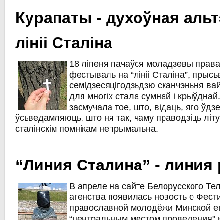
Курапаты - духоўная аль
лініі Сталіна
18 ліпеня пачаўся моладзевы прав
фестываль на “лініі Сталіна”, прыс
семідзесяцігодзьдзю сканчэньня вай
для многіх стала сумнай і крыўдна
засмучала тое, што, відаць, яго ўдзе
ўсьведамляюць, што ня так, чаму праводзіць літу
сталінскім помнікам непрымальна.
“Линия Сталина” - линия
В апреле на сайте Белорусского Те
агенства появилась новость о Фест
православной молодёжи Минской е
“центральным местом проведения" к