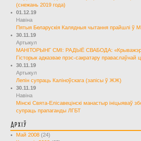
(снежань 2019 года)
01.12.19
Навіна
Пятыя Беларускія Калядныя чытання прайшлі ў М
30.11.19
Артыкул
МАНІТОРЫНГ СМІ: РАДЫЁ СВАБОДА: «Крыважэрн
Гісторык адказвае прэс-сакратару праваслаўнай ц
30.11.19
Артыкул
Лепін супраць Каліноўскага (запісы ў ЖЖ)
30.11.19
Навіна
Мінскі Свята-Елісавецінскі манастыр ініцыяваў зб
супраць прапаганды ЛГБТ
Архіў
Май 2008
(24)