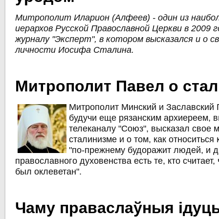
Митрополит Иларион (Алфеев) - один из наибо
иерархов Русской Православной Церкви в 2009 
журналу "Эксперт", в котором высказался и о 
личности Иосифа Сталина.
Митрополит Павел о ста
Митрополит Минский и Заславский П
будучи еще рязанским архиереем, в
телеканалу "Союз", высказал свое 
сталинизме и о том, как относиться к
"по-прежнему будоражит людей, и 
православного духовенства есть те, кто считает
был оклеветан".
Чаму праваслаўныя ідуц