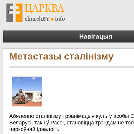
Навігацыя
Метастазы сталінізму
Абяленне сталінізму і рэанімацыя культу асобы С
Беларусі, так і ў Расеі, становіцца трэндам не тол
царкоўнай ідэалогіі.