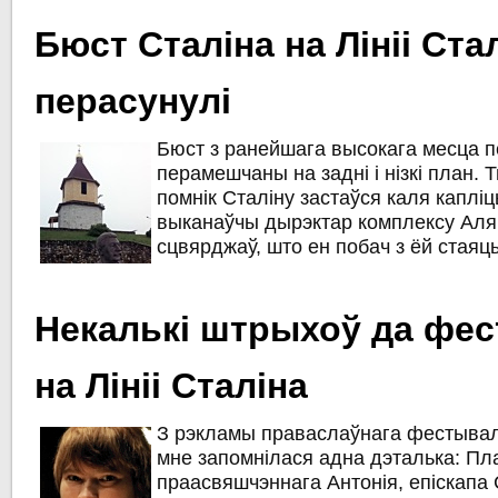
Бюст Сталіна на Лініі Ста
перасунулі
Бюст з ранейшага высокага месца п
перамешчаны на задні і нізкі план. 
помнік Сталіну застаўся каля капліц
выканаўчы дырэктар комплексу Ал
сцвярджаў, што ен побач з ёй стаяць
Некалькі штрыхоў да фе
на Лініі Сталіна
З рэкламы праваслаўнага фестывалю
мне запомнілася адна дэталька: Пл
праасвяшчэннага Антонія, епіскапа 