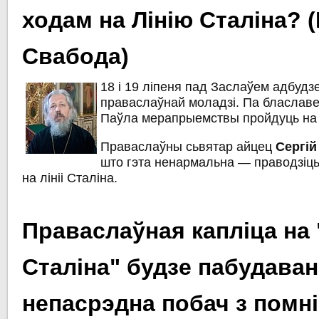
ходам на Лінію Сталіна? 
Свабода)
18 і 19 ліпеня пад Заслаўем адбуд
праваслаўнай моладзі. Па блаславе
Паўла мерапрыемствы пройдуць на «
Праваслаўны сьвятар айцец
Сергій
што гэта ненармальна — праводзіць
на лініі Сталіна.
Праваслаўная капліца на "
Сталіна" будзе пабудаван
непасрэдна побач з помн