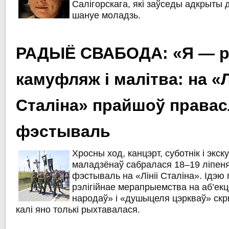
Салігорскага, які заўседы адкрыты д
шануе моладзь.
РАДЫЁ СВАБОДА: «Я — р
камуфляж і малітва: на «Л
Сталіна» прайшоў права
фэстываль
Хросны ход, канцэрт, суботнік і экск
маладзёнаў сабралася 18–19 ліпен
фэстываль на «Лініі Сталіна». Ідэю 
рэлігійнае мерапрыемства на аб’екц
народаў» і «душыцеля цэркваў» скр
калі яно толькі рыхтавалася.