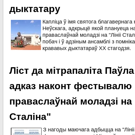
дыктатару
Капліца ў імя святога благавернага
Неўскага, адкрыцё якой плануеца 
праваслаўнай моладзі на "Лініі Стал
побач і ў адзіным ансамблі з помні
крававых дыктатараў ХХ стагодзя.
Ліст да мітрапаліта Паўла 
адказ наконт фестывалю
праваслаўнай моладзі на "
Сталіна"
З нагоды маючага адбыцца на "Лініі