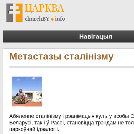
Навігацыя
Метастазы сталінізму
Абяленне сталінізму і рэанімацыя культу асобы С
Беларусі, так і ў Расеі, становіцца трэндам не тол
царкоўнай ідэалогіі.