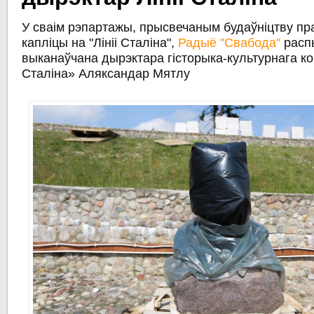
У сваім рэпартажы, прысвечаным будаўніцтву п
капліцы на "Лініі Сталіна",
Радыё "Свабода"
расп
выканаўчана дырэктара гісторыка-культурнага ко
Сталіна» Аляксандар Мятлу