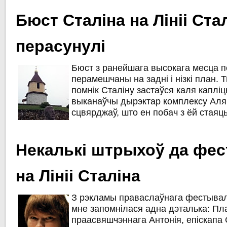
Бюст Сталіна на Лініі Ста
перасунулі
Бюст з ранейшага высокага месца п
перамешчаны на задні і нізкі план. 
помнік Сталіну застаўся каля капліц
выканаўчы дырэктар комплексу Ал
сцвярджаў, што ен побач з ёй стаяць
Некалькі штрыхоў да фе
на Лініі Сталіна
З рэкламы праваслаўнага фестывалю
мне запомнілася адна дэталька: Пл
праасвяшчэннага Антонія, епіскапа 