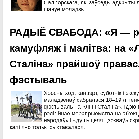
Салігорскага, які заўседы адкрыты д
шануе моладзь.
РАДЫЁ СВАБОДА: «Я — р
камуфляж і малітва: на «Л
Сталіна» прайшоў права
фэстываль
Хросны ход, канцэрт, суботнік і экск
маладзёнаў сабралася 18–19 ліпен
фэстываль на «Лініі Сталіна». Ідэю 
рэлігійнае мерапрыемства на аб’екц
народаў» і «душыцеля цэркваў» скр
калі яно толькі рыхтавалася.