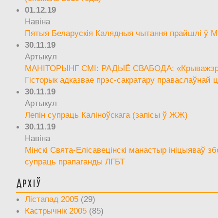
01.12.19
Навіна
Пятыя Беларускія Калядныя чытання прайшлі ў М
30.11.19
Артыкул
МАНІТОРЫНГ СМІ: РАДЫЁ СВАБОДА: «Крыважэрн
Гісторык адказвае прэс-сакратару праваслаўнай ц
30.11.19
Артыкул
Лепін супраць Каліноўскага (запісы ў ЖЖ)
30.11.19
Навіна
Мінскі Свята-Елісавецінскі манастыр ініцыяваў зб
супраць прапаганды ЛГБТ
Архіў
Лістапад 2005
(29)
Кастрычнік 2005
(85)