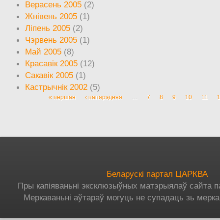
Верасень 2005
(2)
Жнівень 2005
(1)
Ліпень 2005
(2)
Чэрвень 2005
(1)
Май 2005
(8)
Красавік 2005
(12)
Сакавік 2005
(1)
Кастрычнік 2002
(5)
« першая
‹ папярэдняя
…
7
8
9
10
11
Старонкі
Беларускі партал ЦАРКВА
Пры капіяваньні эксклюзыўных матэрыялаў сайта п
Меркаваньні аўтараў могуць не супадаць зь мерка