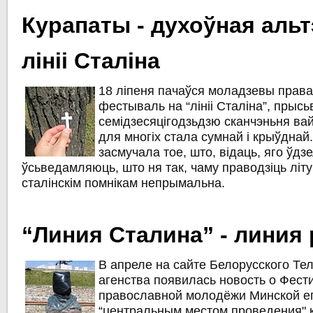
Курапаты - духоўная аль
лініі Сталіна
18 ліпеня пачаўся моладзевы прав
фестываль на “лініі Сталіна”, прыс
семідзесяцігодзьдзю сканчэньня вай
для многіх стала сумнай і крыўдна
засмучала тое, што, відаць, яго ўдзе
ўсьведамляюць, што ня так, чаму праводзіць літу
сталінскім помнікам непрымальна.
“Линия Сталина” - линия
В апреле на сайте Белорусского Те
агенства появилась новость о Фест
православной молодёжи Минской е
“центральным местом проведения" к