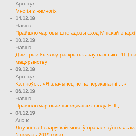
Артыкул
Многія з нямногіх
14.12.19
Навіна
Прайшло чарговы штогадовы сход Мінскай епархі
10.12.19
Навіна
Дзмітрый Кісялёў раскрытыкаваў пазіцыю РПЦ па
мацярынству
09.12.19
Артыкул
Каліноўскі: «Я злачынец не па перакананні ...»
06.12.19
Навіна
Прайшло чарговае паседжанне сіноду БПЦ
04.12.19
Анонс
Літургіі на беларускай мове ў праваслаўных храм
(снежань 2019 года)