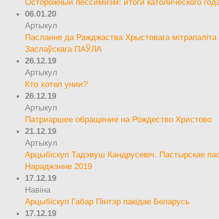
Осторожный пессимизм: итоги католического год
06.01.20
Артыкул
Пасланне да Ражджаства Хрыстовага мітрапаліта 
Заслаўскага ПАЎЛА
26.12.19
Артыкул
Кто хотел унии?
26.12.19
Артыкул
Патриаршее обращение на Рождество Христово
21.12.19
Артыкул
Арцыбіскуп Тадэвуш Кандрусевіч. Пастырскае па
Нараджэнне 2019
17.12.19
Навіна
Арцыбіскуп Габар Пінтэр пакідае Беларусь
17.12.19