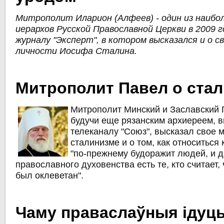
Митрополит Иларион (Алфеев) - один из наибо
иерархов Русской Православной Церкви в 2009 
журналу "Эксперт", в котором высказался и о 
личности Иосифа Сталина.
Митрополит Павел о ста
Митрополит Минский и Заславский П
будучи еще рязанским архиереем, в
телеканалу "Союз", высказал свое 
сталинизме и о том, как относиться к
"по-прежнему будоражит людей, и 
православного духовенства есть те, кто считает
был оклеветан".
Чаму праваслаўныя ідуц