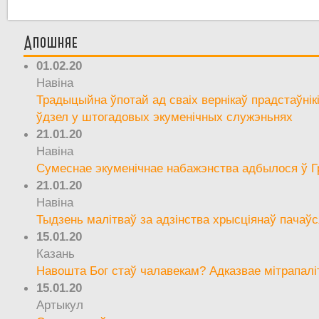
Апошняе
01.02.20
Навіна
Традыцыйна ўпотай ад сваіх вернікаў прадстаўнік
ўдзел у штогадовых экуменічных служэньнях
21.01.20
Навіна
Сумеснае экуменічнае набажэнства адбылося ў Г
21.01.20
Навіна
Тыдзень малітваў за адзінства хрысціянаў пачаўс
15.01.20
Казань
Навошта Бог стаў чалавекам? Адказвае мітрапалі
15.01.20
Артыкул