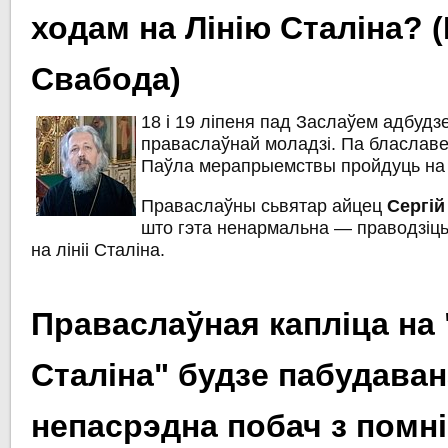
ходам на Лінію Сталіна? 
Свабода)
18 і 19 ліпеня пад Заслаўем адбуд
праваслаўнай моладзі. Па блаславе
Паўла мерапрыемствы пройдуць на «
Праваслаўны сьвятар айцец
Сергій
што гэта ненармальна — праводзіць
на лініі Сталіна.
Праваслаўная капліца на "
Сталіна" будзе пабудаван
непасрэдна побач з помн