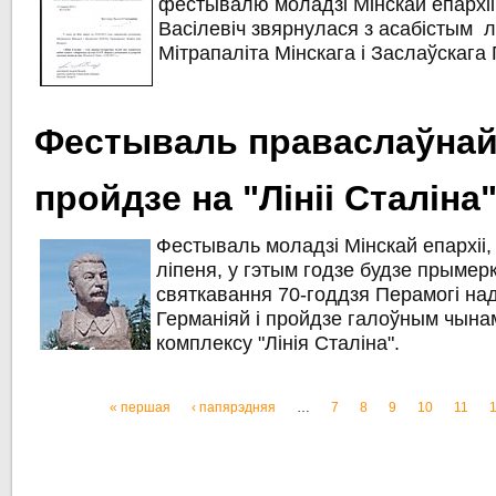
фестывалю моладзі Мінскай епархіі
Васілевіч звярнулася з асабістым л
Мітрапаліта Мінскага і Заслаўскага
Фестываль праваслаўнай
пройдзе на "Лініі Сталіна
Фестываль моладзі Мінскай епархіі, 
ліпеня, у гэтым годзе будзе прыме
святкавання 70-годдзя Перамогі на
Германіяй і пройдзе галоўным чына
комплексу "Лінія Сталіна".
« першая
‹ папярэдняя
…
7
8
9
10
11
Старонкі