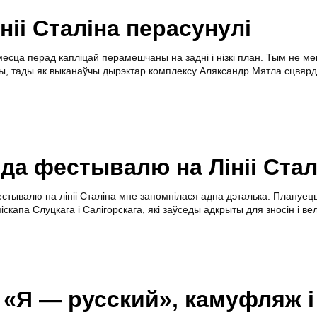
ніі Сталіна перасунулі
есца перад капліцай перамешчаны на задні і нізкі план. Тым не ме
цы, тады як выканаўчы дырэктар комплексу Аляксандр Мятла сцвярд
да фестывалю на Лініі Стал
стывалю на лініі Сталіна мне запомнілася адна дэталька: Плануец
скапа Слуцкага і Салігорскага, які заўседы адкрыты для зносін і ве
Я — русский», камуфляж і