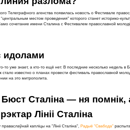
 линия разлома?
кого Телеграфного агенства появилась новость о Фестивале право
“центральным местом проведения" которого станет историко-куль
 Само сочетание имени Сталина с Фестивалем православной молод
с идолами
то-то уже знает, а кто-то ещё нет. В последние несколько недель в 
ак стало известно о планах провести фестиваль православной моло
нии на это митрополита.
юст Сталіна — ня помнік, 
эктар Лініі Сталіна
праваслаўнай капліцы на "Лініі Сталіна",
Радыё "Свабода"
распыт