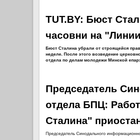
TUT.BY: Бюст Ста
часовни на "Лини
Бюст Сталина убрали от строящейся пра
неделе. После этого возведение церковн
отдела по делам молодежи Минской епар
Председатель Си
отдела БПЦ: Работ
Сталина" приоста
Председатель Синодального информационног