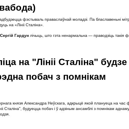
вабода)
 адбудзецца фэстываль праваслаўнай моладзі. Па блаславеньні міт
ць на «Лініі Сталіна».
Сергій Гардун
лічыць, што гэта ненармальна — праводзіць такія ф
ца на "Лініі Сталіна" будзе
эдна побач з помнікам
вернага князя Александра Неўскага, адкрыцё якой плануеца на час
іі Сталіна", будуецца побач і ў адзіным ансамблі з помнікам аднам
одзя.