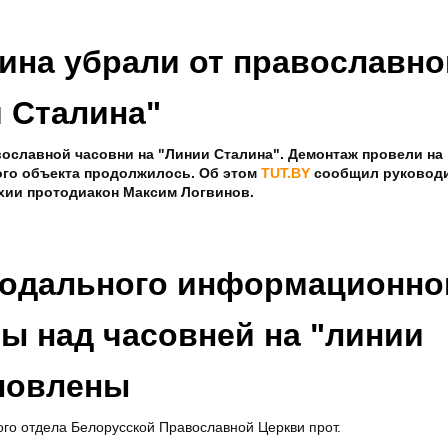
лина убрали от православно
и Сталина"
вославной часовни на "Линии Сталина". Демонтаж провели н
ого объекта продолжилось. Об этом
TUT.BY
сообщил руковод
хии протодиакон Максим Логвинов.
нодального информационно
ы над часовней на "линии
новлены
о отдела Белорусской Православной Церкви прот.