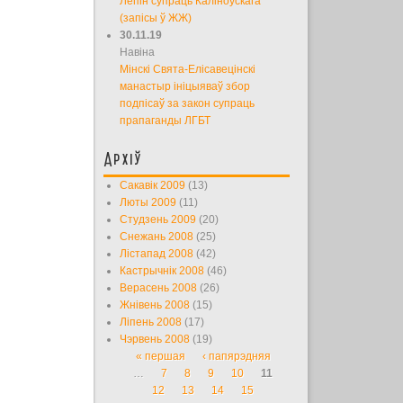
Лепін супраць Каліноўскага
(запісы ў ЖЖ)
30.11.19
Навіна
Мінскі Свята-Елісавецінскі
манастыр ініцыяваў збор
подпісаў за закон супраць
прапаганды ЛГБТ
Архіў
Сакавік 2009
(13)
Люты 2009
(11)
Студзень 2009
(20)
Снежань 2008
(25)
Лістапад 2008
(42)
Кастрычнік 2008
(46)
Верасень 2008
(26)
Жнівень 2008
(15)
Ліпень 2008
(17)
Чэрвень 2008
(19)
« першая
‹ папярэдняя
Старонкі
…
7
8
9
10
11
12
13
14
15