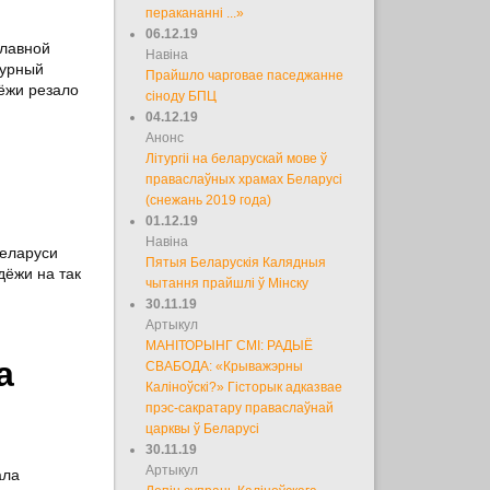
перакананні ...»
06.12.19
славной
Навіна
турный
Прайшло чарговае паседжанне
ёжи резало
сіноду БПЦ
04.12.19
Анонс
Літургіі на беларускай мове ў
праваслаўных храмах Беларусі
(снежань 2019 года)
01.12.19
Навіна
Беларуси
Пятыя Беларускія Калядныя
дёжи на так
чытання прайшлі ў Мінску
30.11.19
Артыкул
МАНІТОРЫНГ СМІ: РАДЫЁ
а
СВАБОДА: «Крыважэрны
Каліноўскі?» Гісторык адказвае
прэс-сакратару праваслаўнай
царквы ў Беларусі
30.11.19
Артыкул
ала