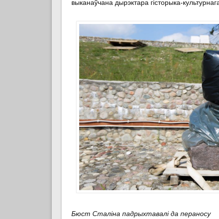
выканаўчана дырэктара гісторыка-культурнаг
Бюст Сталіна падрыхтавалі да пераносу