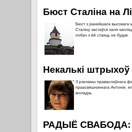
Бюст Сталіна на Лі
Бюст з ранейшага высокага м
Сталіну застаўся каля каплі
побач з ёй стаяць не будзе.
Некалькі штрыхоў 
З рэкламы праваслаўнага фе
праасвяшчэннага Антонія, епі
моладзь.
РАДЫЁ СВАБОДА: «