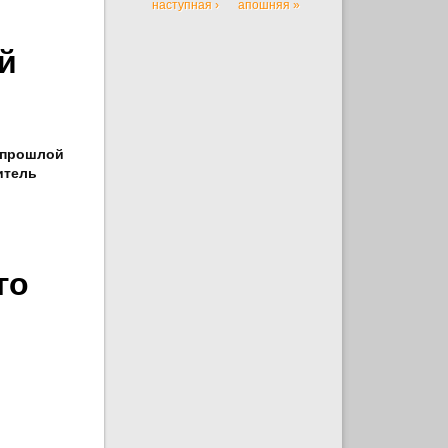
наступная ›
апошняя »
й
а прошлой
итель
го