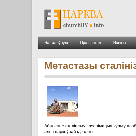
На галоўную
Пра партал
Навіны
Метастазы сталіні
Абяленне сталінізму і рэанімацыя культу асобы
але і царкоўнай ідэалогіі.