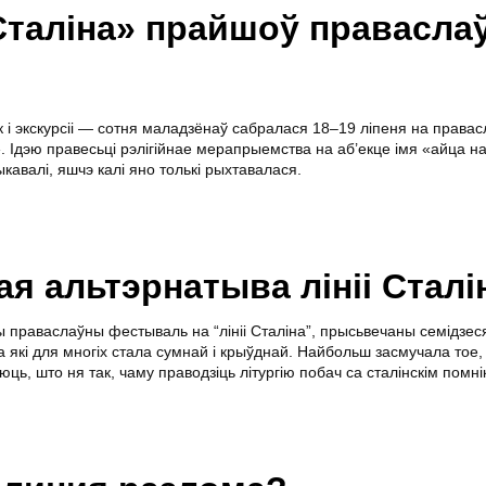
і Сталіна» прайшоў правасл
ік і экскурсіі — сотня маладзёнаў сабралася 18–19 ліпеня на права
». Ідэю правесьці рэлігійнае мерапрыемства на аб’екце імя «айца н
кавалі, яшчэ калі яно толькі рыхтавалася.
ая альтэрнатыва лініі Сталі
 праваслаўны фестываль на “лініі Сталіна”, прысьвечаны семідзес
 які для многіх стала сумнай і крыўднай. Найбольш засмучала тое, 
юць, што ня так, чаму праводзіць літургію побач са сталінскім помн