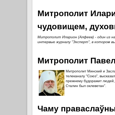
Митрополит Илари
чудовищем, духо
Митрополит Иларион (Алфеев) - один из на
интервью журналу "Эксперт", в котором в
Митрополит Павел
Митрополит Минский и Засла
телеканалу "Союз", высказал 
прежнему будоражит людей, и
Сталин был оклеветан".
Чаму праваслаўны