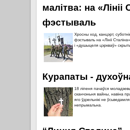
малітва: на «Ліні
фэстываль
Хросны ход, канцэрт, суботн
фэстываль на «Лініі Сталіна
і «душыцеля цэркваў» скрыты
Курапаты - духоўн
18 ліпеня пачаўся моладзевы
сканчэньня вайны, навіна пра
яго ўдзельнікі не ўсьведамля
непрымальна.