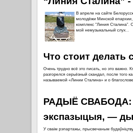
“Линия Сталина” -
В апреле на сайте Белорусс
молодёжи Минской епархии, 
комплекс "Линия Сталина”.
мой немузыкальный слух...
Что стоит делать 
Очень трудно всё это писать, но это важно. К
разгорелся серьёзный скандал, после того к
называемой «Линии Сталина» и о благослове
РАДЫЁ СВАБОДА: Б
экспазыцыя, — дыр
У сваім рэпартажы, прысвечаным будаўніцтву 