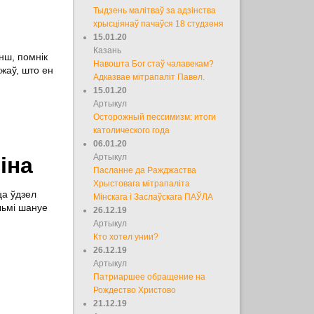
Тыдзень малітваў за адзінства
хрысціянаў пачаўся 18 студзеня
15.01.20
Казань
нш, помнік
Навошта Бог стаў чалавекам?
жаў, што ен
Адказвае мітрапаліт Павел.
15.01.20
Артыкул
Осторожный пессимизм: итоги
католического года
06.01.20
Артыкул
іна
Пасланне да Ражджаства
Хрыстовага мітрапаліта
ца ўдзел
Мінскага і Заслаўскага ПАЎЛА
льмі шануе
26.12.19
Артыкул
Кто хотел унии?
26.12.19
Артыкул
Патриаршее обращение на
Рождество Христово
21.12.19