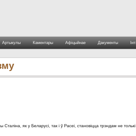
Артыкулы
Каментары
Афіцыйнае
Дакументы
Ін
зму
 Сталіна, як у Беларусі, так і ў Расеі, становіцца трэндам не толькі