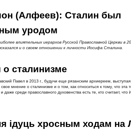
он (Алфеев): Сталин был
вным уродом
иболее влиятельных иерархов Русской Православной Церкви в 20
ысказался и о своем отношении к личности Иосифа Сталина.
 о сталинизме
вский Павел в 2013 г., будучи еще рязанским архиереем, выступая
свое мнение о сталинизме и о том, как относиться к тому, что эта т
 даже среди православного духовенства есть те, кто считает, что
я ідуць хросным ходам на 