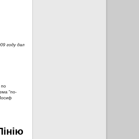
09 году дал
 по
ема "по-
 Иосиф
Лінію