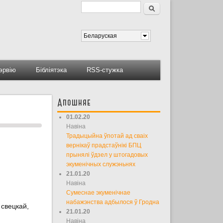
Пошук
Форма пошуку
Беларуская
тэрвію
Бібліятэка
RSS-стужка
Апошняе
01.02.20
Навіна
Традыцыйна ўпотай ад сваіх
вернікаў прадстаўнікі БПЦ
прынялі ўдзел у штогадовых
экуменічных служэньнях
21.01.20
Навіна
Сумеснае экуменічнае
набажэнства адбылося ў Гродна
 свецкай,
21.01.20
Навіна