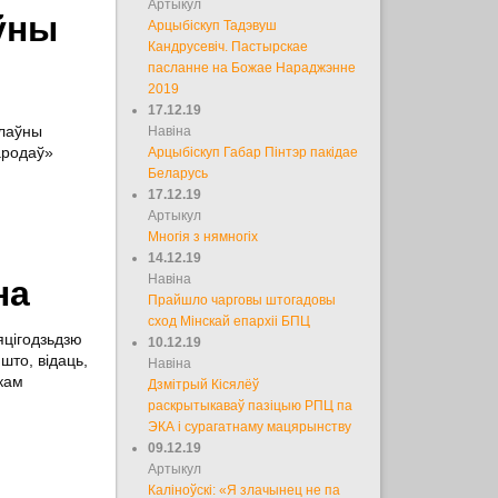
Артыкул
аўны
Арцыбіскуп Тадэвуш
Кандрусевіч. Пастырскае
пасланне на Божае Нараджэнне
2019
17.12.19
слаўны
Навіна
ародаў»
Арцыбіскуп Габар Пінтэр пакідае
Беларусь
17.12.19
Артыкул
Многія з нямногіх
14.12.19
Навіна
на
Прайшло чарговы штогадовы
сход Мінскай епархіі БПЦ
яцігодзьдзю
10.12.19
што, відаць,
Навіна
ікам
Дзмітрый Кісялёў
раскрытыкаваў пазіцыю РПЦ па
ЭКА і сурагатнаму мацярынству
09.12.19
Артыкул
Каліноўскі: «Я злачынец не па