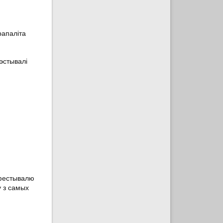
рапаліта
эстывалі
 фестывалю
у з самых