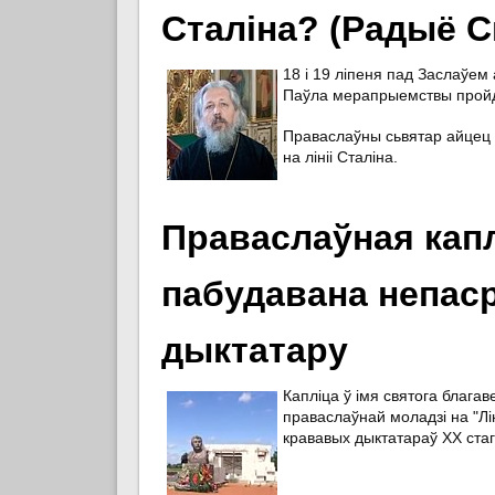
Сталіна? (Радыё С
18 і 19 ліпеня пад Заслаўем
Паўла мерапрыемствы пройду
Праваслаўны сьвятар айцец
на лініі Сталіна.
Праваслаўная каплі
пабудавана непаср
дыктатару
Капліца ў імя святога блага
праваслаўнай моладзі на "Лін
крававых дыктатараў ХХ стаг