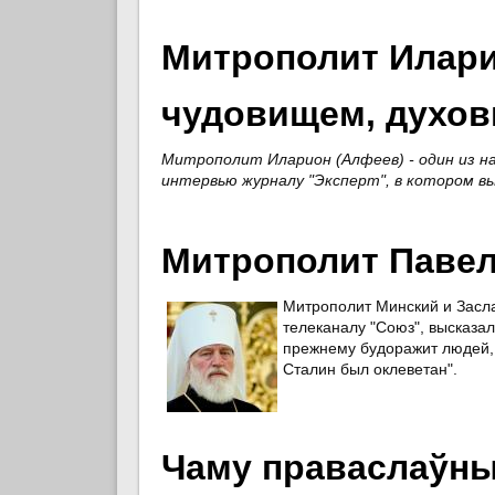
Митрополит Илари
чудовищем, духо
Митрополит Иларион (Алфеев) - один из на
интервью журналу "Эксперт", в котором в
Митрополит Павел
Митрополит Минский и Засла
телеканалу "Союз", высказал 
прежнему будоражит людей, и
Сталин был оклеветан".
Чаму праваслаўны