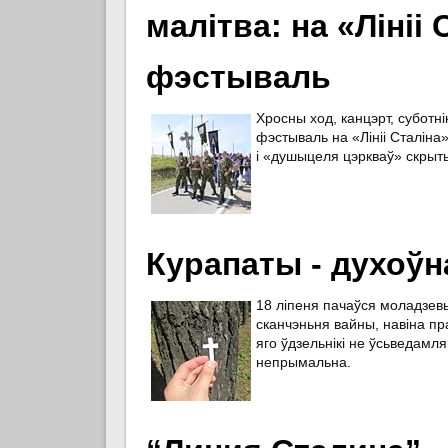
малітва: на «Ліні
фэстываль
Хросны ход, канцэрт, суботн
фэстываль на «Лініі Сталіна
і «душыцеля цэркваў» скрыты
Курапаты - духоўн
18 ліпеня пачаўся моладзевы
сканчэньня вайны, навіна пра
яго ўдзельнікі не ўсьведамля
непрымальна.