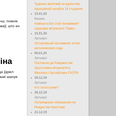
Тыдзень малітваў за адзінства
хрысціянаў пачаўся 18 студзеня
15.01.20
Казань
нш, помнік
Навошта Бог стаў чалавекам?
жаў, што ен
Адказвае мітрапаліт Павел.
15.01.20
Артыкул
Осторожный пессимизм: итоги
католического года
06.01.20
Артыкул
іна
Пасланне да Ражджаства
Хрыстовага мітрапаліта
ца ўдзел
Мінскага і Заслаўскага ПАЎЛА
льмі шануе
26.12.19
Артыкул
Кто хотел унии?
26.12.19
Артыкул
Патриаршее обращение на
Рождество Христово
21.12.19