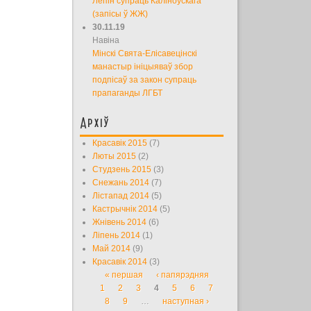
Лепін супраць Каліноўскага
(запісы ў ЖЖ)
30.11.19
Навіна
Мінскі Свята-Елісавецінскі
манастыр ініцыяваў збор
подпісаў за закон супраць
прапаганды ЛГБТ
Архіў
Красавік 2015
(7)
Люты 2015
(2)
Студзень 2015
(3)
Снежань 2014
(7)
Лістапад 2014
(5)
Кастрычнік 2014
(5)
Жнівень 2014
(6)
Ліпень 2014
(1)
Май 2014
(9)
Красавік 2014
(3)
« першая
‹ папярэдняя
Старонкі
1
2
3
4
5
6
7
8
9
…
наступная ›