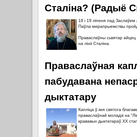
Сталіна? (Радыё С
18 і 19 ліпеня пад Заслаўем
Паўла мерапрыемствы пройду
Праваслаўны сьвятар айцец
на лініі Сталіна.
Праваслаўная каплі
пабудавана непаср
дыктатару
Капліца ў імя святога блага
праваслаўнай моладзі на "Лін
крававых дыктатараў ХХ стаг