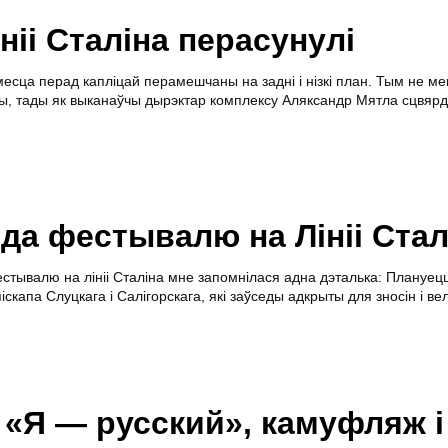
ніі Сталіна перасунулі
есца перад капліцай перамешчаны на задні і нізкі план. Тым не ме
цы, тады як выканаўчы дырэктар комплексу Аляксандр Мятла сцвярд
да фестывалю на Лініі Стал
стывалю на лініі Сталіна мне запомнілася адна дэталька: Плануец
скапа Слуцкага і Салігорскага, які заўседы адкрыты для зносін і ве
Я — русский», камуфляж і