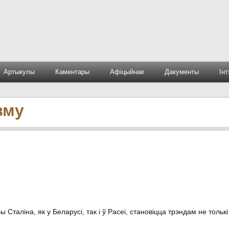
Артыкулы
Каментары
Афіцыйнае
Дакументы
Ін
зму
 Сталіна, як у Беларусі, так і ў Расеі, становіцца трэндам не толькі