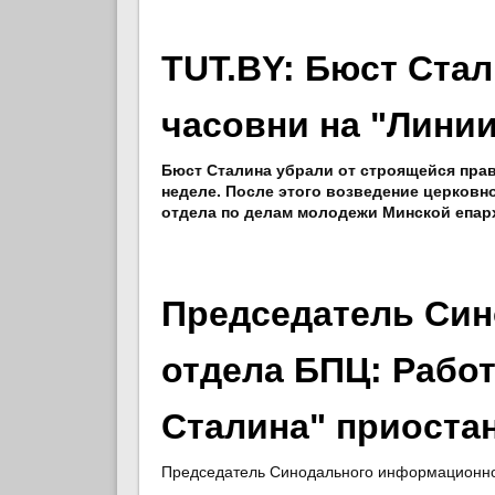
TUT.BY: Бюст Ста
часовни на "Лини
Бюст Сталина убрали от строящейся пра
неделе. После этого возведение церковн
отдела по делам молодежи Минской епар
Председатель Си
отдела БПЦ: Работ
Сталина" приоста
Председатель Синодального информационног