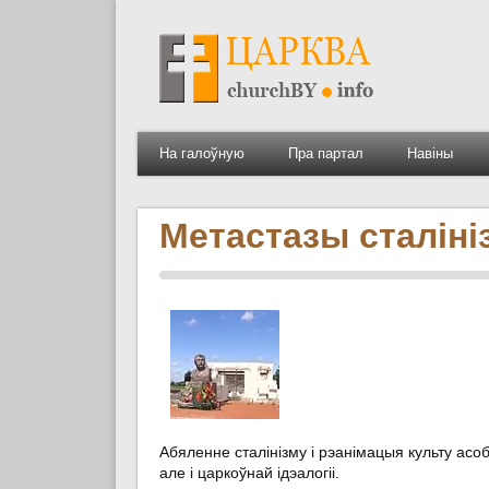
На галоўную
Пра партал
Навіны
Метастазы сталіні
Абяленне сталінізму і рэанімацыя культу асобы
але і царкоўнай ідэалогіі.