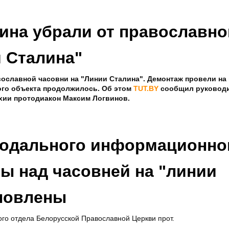
лина убрали от православно
и Сталина"
вославной часовни на "Линии Сталина". Демонтаж провели н
ого объекта продолжилось. Об этом
TUT.BY
сообщил руковод
хии протодиакон Максим Логвинов.
нодального информационно
ы над часовней на "линии
новлены
о отдела Белорусской Православной Церкви прот.