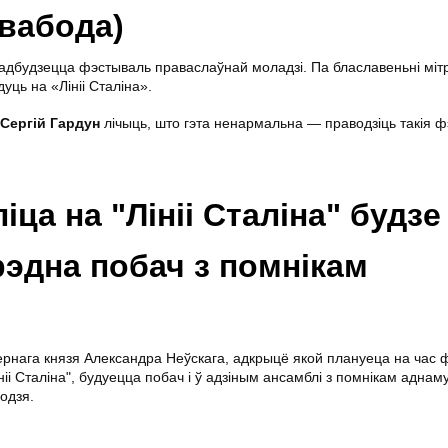
вабода)
 адбудзецца фэстываль праваслаўнай моладзі. Па блаславеньні міт
ць на «Лініі Сталіна».
Сергій Гардун
лічыць, што гэта ненармальна — праводзіць такія ф
ца на "Лініі Сталіна" будзе
эдна побач з помнікам
вернага князя Александра Неўскага, адкрыцё якой плануеца на час
іі Сталіна", будуецца побач і ў адзіным ансамблі з помнікам аднам
одзя.