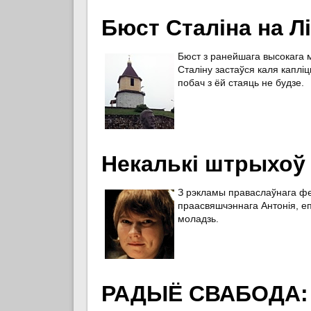
Бюст Сталіна на Лі
Бюст з ранейшага высокага м
Сталіну застаўся каля каплі
побач з ёй стаяць не будзе.
Некалькі штрыхоў 
З рэкламы праваслаўнага фе
праасвяшчэннага Антонія, епі
моладзь.
РАДЫЁ СВАБОДА: «