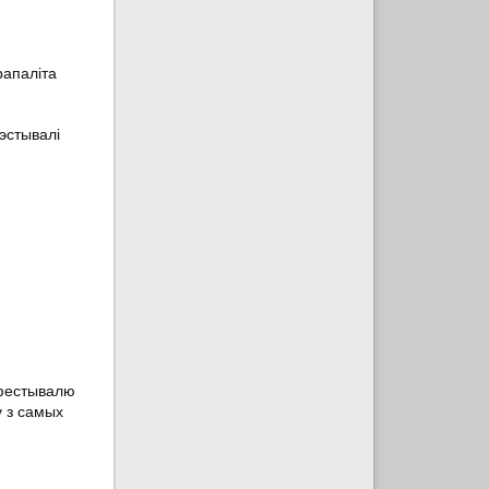
рапаліта
эстывалі
 фестывалю
у з самых