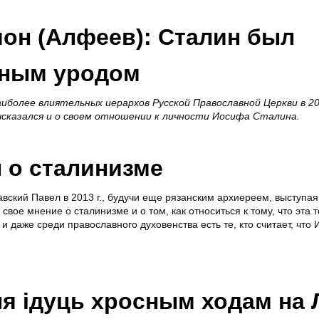
он (Алфеев): Сталин был
вным уродом
иболее влиятельных иерархов Русской Православной Церкви в 20
ысказался и о своем отношении к личности Иосифа Сталина.
 о сталинизме
вский Павел в 2013 г., будучи еще рязанским архиереем, выступая
свое мнение о сталинизме и о том, как относиться к тому, что эта т
 даже среди православного духовенства есть те, кто считает, что
я ідуць хросным ходам на 