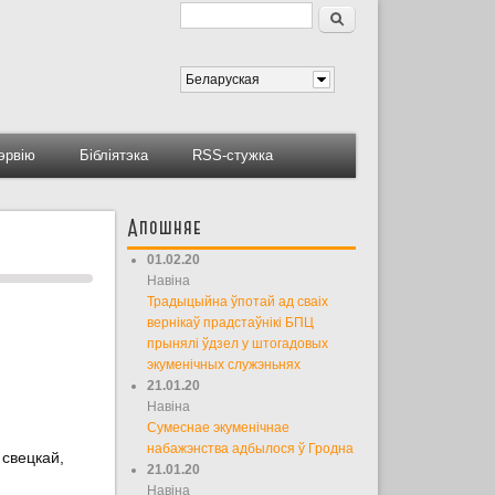
Пошук
Форма пошуку
Беларуская
тэрвію
Бібліятэка
RSS-стужка
Апошняе
01.02.20
Навіна
Традыцыйна ўпотай ад сваіх
вернікаў прадстаўнікі БПЦ
прынялі ўдзел у штогадовых
экуменічных служэньнях
21.01.20
Навіна
Сумеснае экуменічнае
набажэнства адбылося ў Гродна
 свецкай,
21.01.20
Навіна