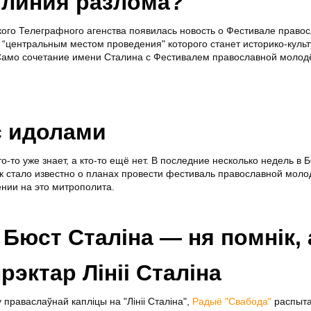
 линия разлома?
кого Телеграфного агенства появилась новость о Фестивале право
“центральным местом проведения" которого станет историко-куль
 Само сочетание имени Сталина с Фестивалем православной молод
с идолами
то-то уже знает, а кто-то ещё нет. В последние несколько недель в 
ак стало известно о планах провести фестиваль православной моло
нии на это митрополита.
юст Сталіна — ня помнік, 
эктар Лініі Сталіна
праваслаўнай капліцы на "Лініі Сталіна",
Радыё "Свабода"
распыт