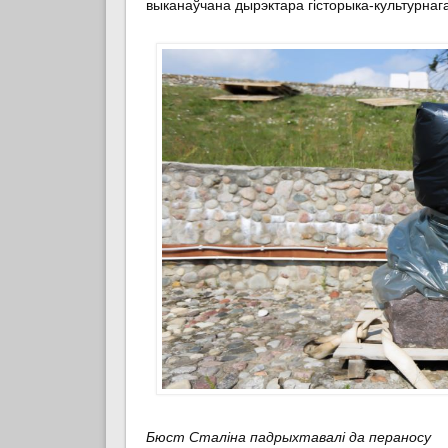
выканаўчана дырэктара гісторыка-культурнаг
Бюст Сталіна падрыхтавалі да пераносу