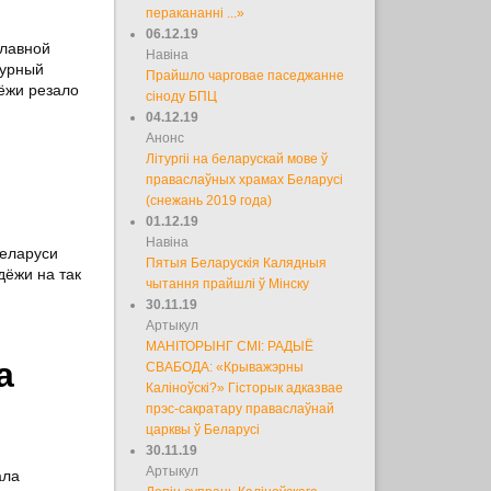
перакананні ...»
06.12.19
славной
Навіна
турный
Прайшло чарговае паседжанне
ёжи резало
сіноду БПЦ
04.12.19
Анонс
Літургіі на беларускай мове ў
праваслаўных храмах Беларусі
(снежань 2019 года)
01.12.19
Навіна
Беларуси
Пятыя Беларускія Калядныя
дёжи на так
чытання прайшлі ў Мінску
30.11.19
Артыкул
МАНІТОРЫНГ СМІ: РАДЫЁ
а
СВАБОДА: «Крыважэрны
Каліноўскі?» Гісторык адказвае
прэс-сакратару праваслаўнай
царквы ў Беларусі
30.11.19
Артыкул
ала