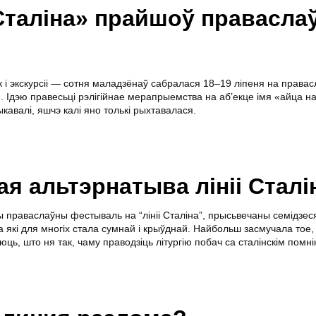
і Сталіна» прайшоў правасл
ік і экскурсіі — сотня маладзёнаў сабралася 18–19 ліпеня на права
». Ідэю правесьці рэлігійнае мерапрыемства на аб’екце імя «айца н
кавалі, яшчэ калі яно толькі рыхтавалася.
ая альтэрнатыва лініі Сталі
 праваслаўны фестываль на “лініі Сталіна”, прысьвечаны семідзес
 які для многіх стала сумнай і крыўднай. Найбольш засмучала тое, 
юць, што ня так, чаму праводзіць літургію побач са сталінскім помн