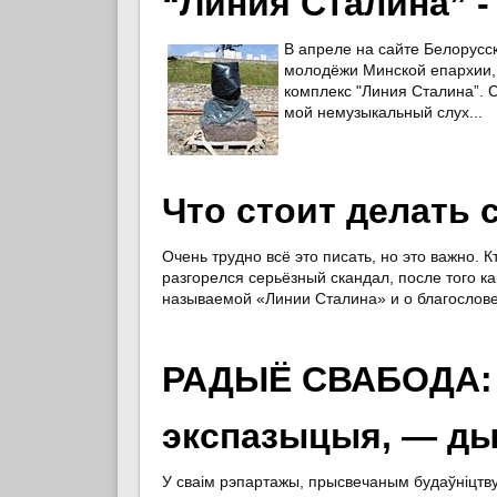
“Линия Сталина” -
В апреле на сайте Белорусс
молодёжи Минской епархии, 
комплекс "Линия Сталина”.
мой немузыкальный слух...
Что стоит делать 
Очень трудно всё это писать, но это важно. К
разгорелся серьёзный скандал, после того к
называемой «Линии Сталина» и о благослове
РАДЫЁ СВАБОДА: Б
экспазыцыя, — дыр
У сваім рэпартажы, прысвечаным будаўніцтву 