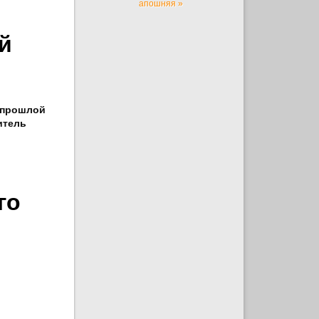
апошняя »
й
а прошлой
итель
го