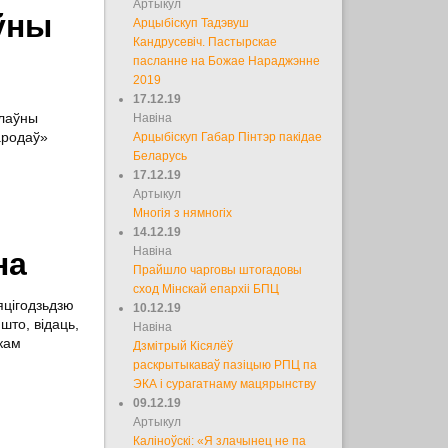
Артыкул
аўны
Арцыбіскуп Тадэвуш
Кандрусевіч. Пастырскае
пасланне на Божае Нараджэнне
2019
17.12.19
слаўны
Навіна
ародаў»
Арцыбіскуп Габар Пінтэр пакідае
Беларусь
17.12.19
Артыкул
Многія з нямногіх
14.12.19
Навіна
на
Прайшло чарговы штогадовы
сход Мінскай епархіі БПЦ
яцігодзьдзю
10.12.19
што, відаць,
Навіна
ікам
Дзмітрый Кісялёў
раскрытыкаваў пазіцыю РПЦ па
ЭКА і сурагатнаму мацярынству
09.12.19
Артыкул
Каліноўскі: «Я злачынец не па