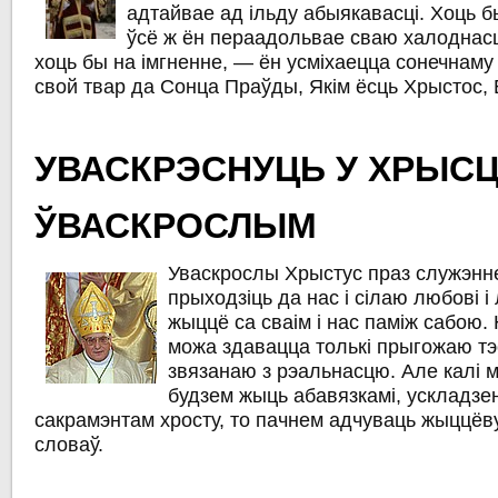
адтайвае ад ільду абыякавасці. Хоць б
ўсё ж ён пераадольвае сваю халоднасц
хоць бы на імгненне, — ён усміхаецца сонечнаму 
свой твар да Сонца Праўды, Якім ёсць Хрыстос, 
УВАСКРЭСНУЦЬ У ХРЫС
ЎВАСКРОСЛЫМ
Уваскрослы Хрыстус праз служэнн
прыходзіць да нас і сілаю любові і
жыццё са сваім і нас паміж сабою. 
можа здавацца толькі прыгожаю т
звязанаю з рэальнасцю. Але калі 
будзем жыць абавязкамі, ускладзе
сакрамэнтам хросту, то пачнем адчуваць жыццёв
словаў.