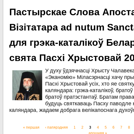
Пастырскае Слова Апост
Візітатара ad nutum Sanct
для грэка-каталікоў Белар
свята Пасхі Хрыстовай 20
У духу ўдзячнасці Хрысту Чалаве
«Эканомію» Міласэрнасці хачу пры
Пасхі Хрыстовай усіх, хто яе свят
каляндара: грэка-каталікоў, братоў
братоў пратэстантаў. Братам прав
будуць святкаваць Пасху паводле 
каляндара, жадаем добрага велікапоснага духоўн
« першая
‹ папярэдняя
1
2
3
4
5
6
7
8
Старонкі
апошняя »