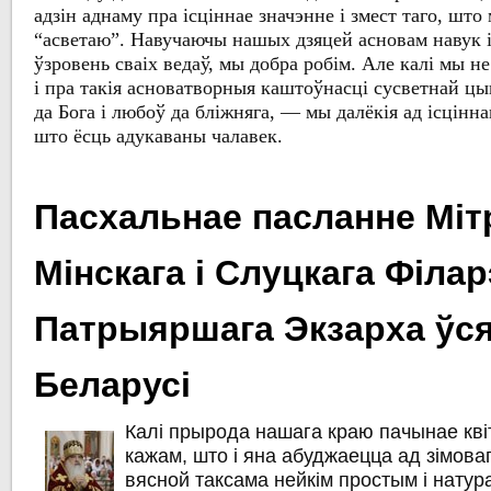
адзін аднаму пра ісціннае значэнне і змест таго, шт
“асветаю”. Навучаючы нашых дзяцей асновам навук
ўзровень сваіх ведаў, мы добра робім. Але калі мы н
і пра такія асноватворныя каштоўнасці сусветнай цы
да Бога і любоў да бліжняга, — мы далёкія ад ісцінна
што ёсць адукаваны чалавек.
Пасхальнае пасланне Міт
Мінскага і Слуцкага Філар
Патрыяршага Экзарха ўс
Беларусі
Калі прырода нашага краю пачынае кві
кажам, што і яна абуджаецца ад зімоваг
вясной таксама нейкім простым і нату