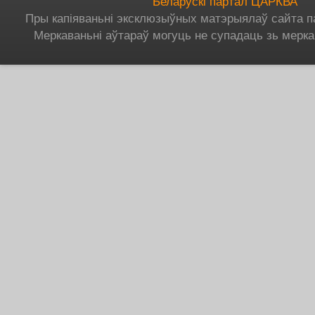
Беларускі партал ЦАРКВА
Пры капіяваньні эксклюзыўных матэрыялаў сайта п
Меркаваньні аўтараў могуць не супадаць зь мерка