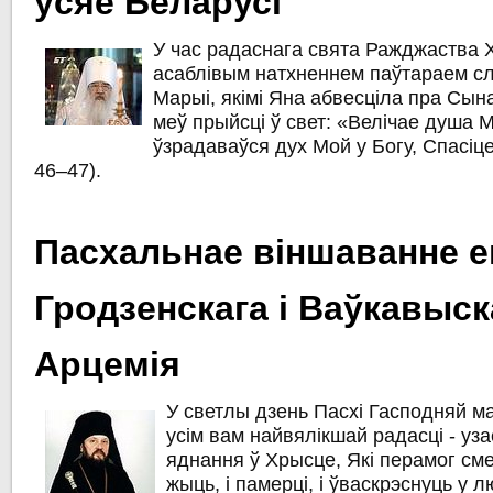
ўсяе Беларусі
У час радаснага свята Ражджаства 
асаблівым натхненнем паўтараем с
Марыі, якімі Яна абвесціла пра Сына
меў прыйсці ў свет: «Велічае душа М
ўзрадаваўся дух Мой у Богу, Спасіцел
46–47).
Пасхальнае віншаванне е
Гродзенскага і Ваўкавыск
Арцемія
У светлы дзень Пасхі Гасподняй м
усім вам найвялікшай радасці - уз
яднання ў Хрысце, Які перамог смер
жыць, і памерці, і ўваскрэснуць у 