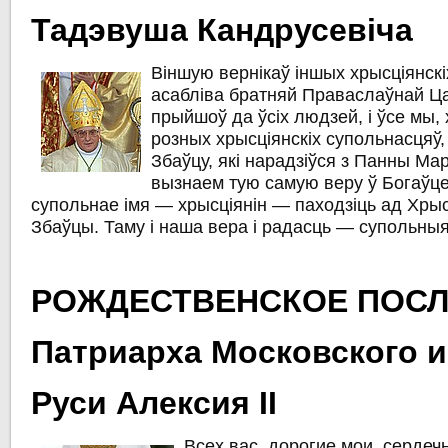
Тадэвуша Кандрусевіча
Вiншую вернікаў іншых хрысцiянскi
асаблiва братняй Праваслаўнай Ц
прыйшоў да ўсiх людзей, i ўсе мы,
розных хрысцiянскiх супольнасцяў,
Збаўцу, якi нарадзiўся з Панны Мар
вызнаем тую самую веру ў Богаўц
супольнае iмя — хрысцiянiн — паходзiць ад Хры
Збаўцы. Таму i наша вера і радасць — супольныя
РОЖДЕСТВЕНСКОЕ ПОС
Патриарха Московского и
Руси Алексия II
Всех вас, дорогие мои, сердеч