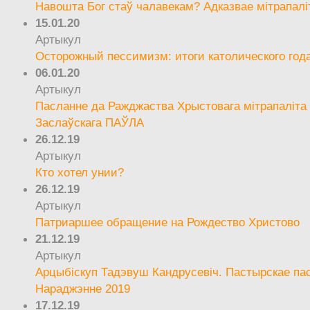
Навошта Бог стаў чалавекам? Адказвае мітрапалі
15.01.20
Артыкул
Осторожный пессимизм: итоги католического год
06.01.20
Артыкул
Пасланне да Ражджаства Хрыстовага мітрапаліта 
Заслаўскага ПАЎЛА
26.12.19
Артыкул
Кто хотел унии?
26.12.19
Артыкул
Патриаршее обращение на Рождество Христово
21.12.19
Артыкул
Арцыбіскуп Тадэвуш Кандрусевіч. Пастырскае па
Нараджэнне 2019
17.12.19