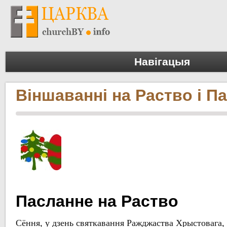
Навігацыя
Віншаванні на Раство і П
Пасланне на Раство
Сёння, у дзень святкавання Ражджаства Хрыстовага,