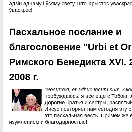
адзін аднаму і ўсяму свету, што Хрыстос уваскрэ
ўваскрэс!
Пасхальное послание и
благословение "Urbi et O
Римского Бенедикта XVI. 
2008 г.
"Resurrexi, et adhuc tecum sum. Allel
пробуждаюсь, я все еще с Тобою. 
Дорогие братья и сестры, распяты
Иисус повторяет нам сегодня эту 
это пасхальная весть. Примем же 
изумлением и благодарностью!