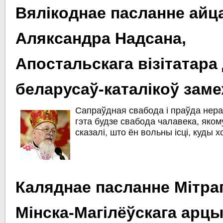
Вялікоднае пасланне айц
Аляксандра Надсана,
Апостальскага візітатара
беларусаў-каталікоў зам
Сапраўдная свабода і праўда нера
гэта будзе свабода чалавека, якому
сказалі, што ён вольны ісці, куды х
Каляднае пасланне Мітра
Мінска-Магілёўскага арцы