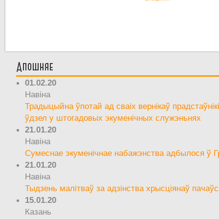
Апошняе
01.02.20
Навіна
Традыцыйна ўпотай ад сваіх вернікаў прадстаўнік
ўдзел у штогадовых экуменічных служэньнях
21.01.20
Навіна
Сумеснае экуменічнае набажэнства адбылося ў Г
21.01.20
Навіна
Тыдзень малітваў за адзінства хрысціянаў пачаўс
15.01.20
Казань