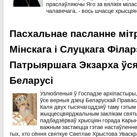
праслаўляючы Яго за вялікія мілас
чалавечага, - вось шчасце хрысція
Пасхальнае пасланне міт
Мінскага і Слуцкага Філар
Патрыяршага Экзарха ўс
Беларусі
Узлюбленыя ў Госпадзе архіпастыры, 
ўсе верныя дзеці Беларускай Права
Каля двух тысячагоддзяў таму гэтым
жыццесцвярджальным заклікам свят
падбадзёрваў хрысціян горада Карын
важным застаецца гэтае настаўленне 
тых, хто сёння святкуе Светлае Хрыстова Уваскр