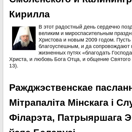
Кирилла
В этот радостный день сердечно поз
великим и мироспасительным празд
Христова и новым 2009 годом. Пусть
благоуспешным, и да сопровождают 
жизненных путях «благодать Господ
Христа, и любовь Бога Отца, и общение Святого Д
13).
Ражджэственскае паслан
Мітрапаліта Мінскага і Сл
Філарэта, Патрыяршага Э