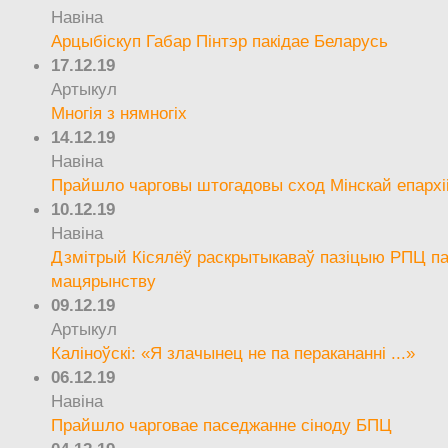
Навіна
Арцыбіскуп Габар Пінтэр пакідае Беларусь
17.12.19
Артыкул
Многія з нямногіх
14.12.19
Навіна
Прайшло чарговы штогадовы сход Мінскай епархі
10.12.19
Навіна
Дзмітрый Кісялёў раскрытыкаваў пазіцыю РПЦ па
мацярынству
09.12.19
Артыкул
Каліноўскі: «Я злачынец не па перакананні ...»
06.12.19
Навіна
Прайшло чарговае паседжанне сіноду БПЦ