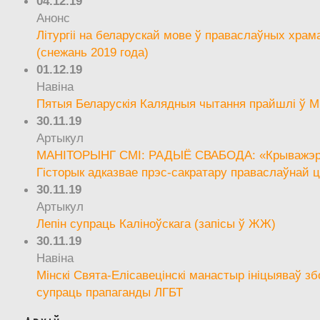
04.12.19
Анонс
Літургіі на беларускай мове ў праваслаўных храм
(снежань 2019 года)
01.12.19
Навіна
Пятыя Беларускія Калядныя чытання прайшлі ў М
30.11.19
Артыкул
МАНІТОРЫНГ СМІ: РАДЫЁ СВАБОДА: «Крыважэрн
Гісторык адказвае прэс-сакратару праваслаўнай ц
30.11.19
Артыкул
Лепін супраць Каліноўскага (запісы ў ЖЖ)
30.11.19
Навіна
Мінскі Свята-Елісавецінскі манастыр ініцыяваў зб
супраць прапаганды ЛГБТ