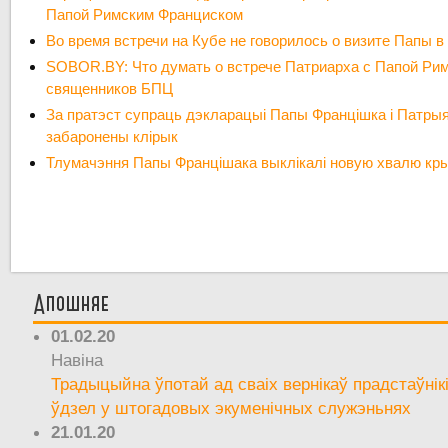
Папой Римским Франциском
Во время встречи на Кубе не говорилось о визите Папы 
SOBOR.BY: Что думать о встрече Патриарха с Папой Ри
священников БПЦ
За пратэст супраць дэкларацыі Папы Францішка і Патры
забаронены клірык
Тлумачэння Папы Францішака выклікалі новую хвалю кры
Апошняе
01.02.20
Навіна
Традыцыйна ўпотай ад сваіх вернікаў прадстаўнік
ўдзел у штогадовых экуменічных служэньнях
21.01.20