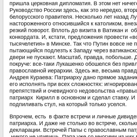
пришла церковная дипломатия. В этом нет ничег
Руководство России здесь, как это нередко, вто
белорусского правителя. Несколько лет назад Лу
настороженного относившийся к католиком, вне
резкий поворот. Вплоть до визита в Ватикан и 
конкордата. И, кстати, предложения провести «в
тысячелетия» в Минске. Так что Путин вовсе не 
пытающийся подлезть к Западу через ватиканское
двери не пускают. Масштаб, правда, побольше. 
покруче: все-таки Лукашенко обошелся без прив
православной иерархии. Здесь же, весьма прав
Андрея Кураева: Патриарху дано прямое задани
его исполнять при всех сложностях: игнорирова
препятствий и очевидного недовольства «правых
патриарх Кирилл в основном и сделал ставку. И
подпиливать стул, на который только уселся.
Впрочем, есть в факте встречи и личные дивид
патриарха. И даже не столько во встрече, скольк
декларации. Встречей Папы с православным па
никого не удивишь. Папа уже со многими из них 