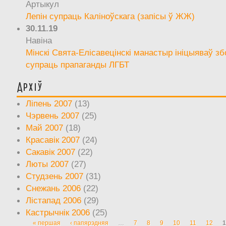
Артыкул
Лепін супраць Каліноўскага (запісы ў ЖЖ)
30.11.19
Навіна
Мінскі Свята-Елісавецінскі манастыр ініцыяваў зб
супраць прапаганды ЛГБТ
Архіў
Ліпень 2007
(13)
Чэрвень 2007
(25)
Май 2007
(18)
Красавік 2007
(24)
Сакавік 2007
(22)
Люты 2007
(27)
Студзень 2007
(31)
Снежань 2006
(22)
Лістапад 2006
(29)
Кастрычнік 2006
(25)
« першая
‹ папярэдняя
…
7
8
9
10
11
12
1