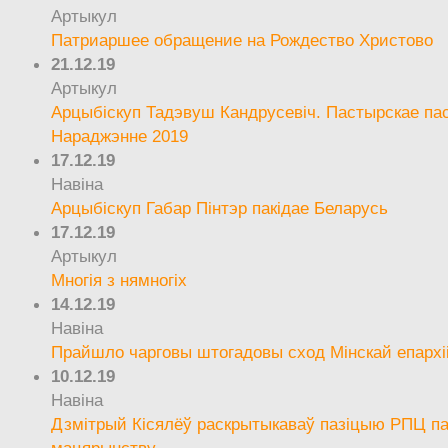
Артыкул
Патриаршее обращение на Рождество Христово
21.12.19
Артыкул
Арцыбіскуп Тадэвуш Кандрусевіч. Пастырскае па
Нараджэнне 2019
17.12.19
Навіна
Арцыбіскуп Габар Пінтэр пакідае Беларусь
17.12.19
Артыкул
Многія з нямногіх
14.12.19
Навіна
Прайшло чарговы штогадовы сход Мінскай епархі
10.12.19
Навіна
Дзмітрый Кісялёў раскрытыкаваў пазіцыю РПЦ па
мацярынству