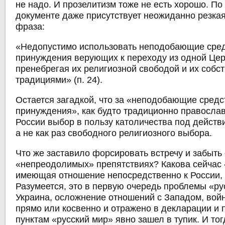
не надо. И прозелитизм тоже не есть хорошо. По
документе даже присутствует неожиданно резка
фраза:
«Недопустимо использовать неподобающие сре
принуждения верующих к переходу из одной Цер
пренебрегая их религиозной свободой и их соб
традициями» (п. 24).
Остается загадкой, что за «неподобающие средс
принуждения», как будто традиционно правосла
России выбор в пользу католичества под дейст
а не как раз свободного религиозного выбора.
Что же заставило форсировать встречу и забыть
«непреодолимых» препятствиях? Какова сейчас 
имеющая отношение непосредственно к России, 
Разумеется, это в первую очередь проблемы «ру
Украина, осложнение отношений с Западом, войн
прямо или косвенно и отражено в декларации и 
пунктам «русский мир» явно зашел в тупик. И то