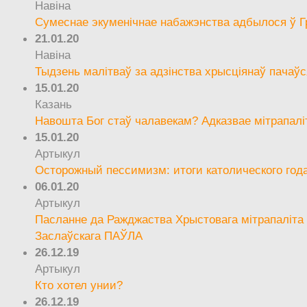
Навіна
Сумеснае экуменічнае набажэнства адбылося ў Г
21.01.20
Навіна
Тыдзень малітваў за адзінства хрысціянаў пачаўс
15.01.20
Казань
Навошта Бог стаў чалавекам? Адказвае мітрапалі
15.01.20
Артыкул
Осторожный пессимизм: итоги католического год
06.01.20
Артыкул
Пасланне да Ражджаства Хрыстовага мітрапаліта 
Заслаўскага ПАЎЛА
26.12.19
Артыкул
Кто хотел унии?
26.12.19