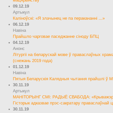
09.12.19
Артыкул
Каліноўскі: «Я злачынец не па перакананні ...»
06.12.19
Навіна
Прайшло чарговае паседжанне сіноду БПЦ
04.12.19
Анонс
Літургіі на беларускай мове ў праваслаўных храм
(снежань 2019 года)
01.12.19
Навіна
Пятыя Беларускія Калядныя чытання прайшлі ў М
30.11.19
Артыкул
МАНІТОРЫНГ СМІ: РАДЫЁ СВАБОДА: «Крыважэрн
Гісторык адказвае прэс-сакратару праваслаўнай ц
30.11.19