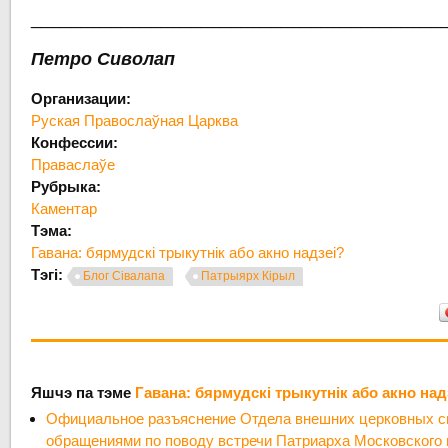
_________________________________________
Петро Сиволап
Организации:
Руская Правослаўная Царква
Конфессии:
Праваслаўе
Рубрыка:
Каментар
Тэма:
Гавана: бярмудскі трыкутнік або акно надзеі?
Тэгі:
Блог Сівалапа
Патрыярх Кірыл
Яшчэ па тэме
Гавана: бярмудскі трыкутнік або акно над
Официальное разъяснение Отдела внешних церковных св
обращениями по поводу встречи Патриарха Московского 