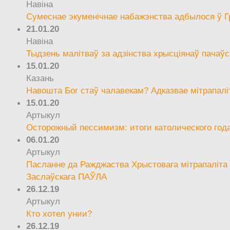
Навіна
Сумеснае экуменічнае набажэнства адбылося ў Г
21.01.20
Навіна
Тыдзень малітваў за адзінства хрысціянаў пачаўс
15.01.20
Казань
Навошта Бог стаў чалавекам? Адказвае мітрапалі
15.01.20
Артыкул
Осторожный пессимизм: итоги католического год
06.01.20
Артыкул
Пасланне да Ражджаства Хрыстовага мітрапаліта 
Заслаўскага ПАЎЛА
26.12.19
Артыкул
Кто хотел унии?
26.12.19