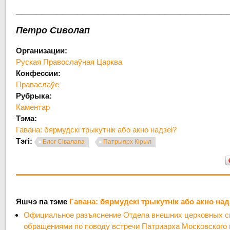
_________________________________________
Петро Сиволап
Организации:
Руская Правослаўная Царква
Конфессии:
Праваслаўе
Рубрыка:
Каментар
Тэма:
Гавана: бярмудскі трыкутнік або акно надзеі?
Тэгі:
Блог Сівалапа
Патрыярх Кірыл
Яшчэ па тэме
Гавана: бярмудскі трыкутнік або акно над
Официальное разъяснение Отдела внешних церковных св
обращениями по поводу встречи Патриарха Московского 