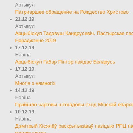
Артыкул
Патриаршее обращение на Рождество Христово
21.12.19
Артыкул
Арцыбіскуп Тадэвуш Кандрусевіч. Пастырскае па
Нараджэнне 2019
17.12.19
Навіна
Арцыбіскуп Габар Пінтэр пакідае Беларусь
17.12.19
Артыкул
Многія з нямногіх
14.12.19
Навіна
Прайшло чарговы штогадовы сход Мінскай епархі
10.12.19
Навіна
Дзмітрый Кісялёў раскрытыкаваў пазіцыю РПЦ па
мацярынству