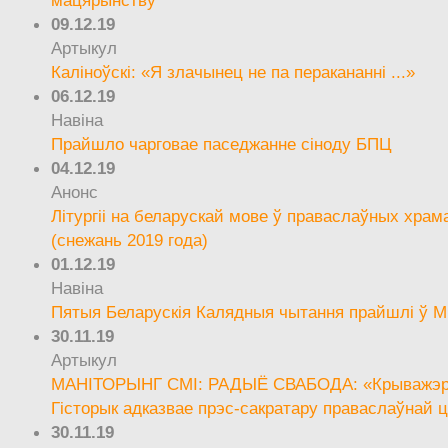
09.12.19
Артыкул
Каліноўскі: «Я злачынец не па перакананні ...»
06.12.19
Навіна
Прайшло чарговае паседжанне сіноду БПЦ
04.12.19
Анонс
Літургіі на беларускай мове ў праваслаўных храм
(снежань 2019 года)
01.12.19
Навіна
Пятыя Беларускія Калядныя чытання прайшлі ў М
30.11.19
Артыкул
МАНІТОРЫНГ СМІ: РАДЫЁ СВАБОДА: «Крыважэрн
Гісторык адказвае прэс-сакратару праваслаўнай ц
30.11.19