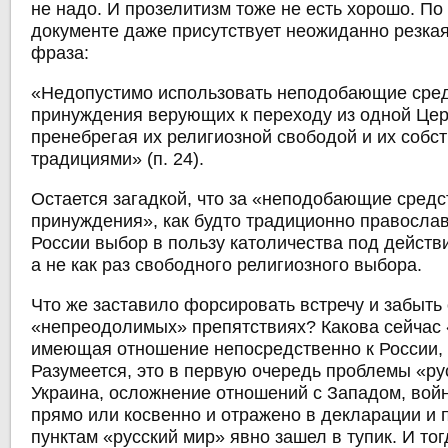
не надо. И прозелитизм тоже не есть хорошо. По
документе даже присутствует неожиданно резка
фраза:
«Недопустимо использовать неподобающие сре
принуждения верующих к переходу из одной Цер
пренебрегая их религиозной свободой и их соб
традициями» (п. 24).
Остается загадкой, что за «неподобающие средс
принуждения», как будто традиционно правосла
России выбор в пользу католичества под дейст
а не как раз свободного религиозного выбора.
Что же заставило форсировать встречу и забыть
«непреодолимых» препятствиях? Какова сейчас 
имеющая отношение непосредственно к России, 
Разумеется, это в первую очередь проблемы «ру
Украина, осложнение отношений с Западом, войн
прямо или косвенно и отражено в декларации и 
пунктам «русский мир» явно зашел в тупик. И то