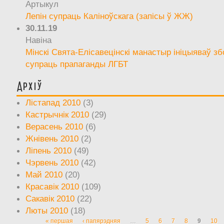
Артыкул
Лепін супраць Каліноўскага (запісы ў ЖЖ)
30.11.19
Навіна
Мінскі Свята-Елісавецінскі манастыр ініцыяваў зб
супраць прапаганды ЛГБТ
Архіў
Лістапад 2010
(3)
Кастрычнік 2010
(29)
Верасень 2010
(6)
Жнівень 2010
(2)
Ліпень 2010
(49)
Чэрвень 2010
(42)
Май 2010
(20)
Красавік 2010
(109)
Сакавік 2010
(22)
Люты 2010
(18)
« першая
‹ папярэдняя
…
5
6
7
8
9
10