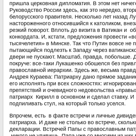
пришла церковная дипломатия. В этом нет ничег
Руководство России здесь, как это нередко, вто
белорусского правителя. Несколько лет назад Лу
настороженного относившийся к католиком, вне
резкий поворот. Вплоть до визита в Ватикан и 
конкордата. И, кстати, предложения провести «в
тысячелетия» в Минске. Так что Путин вовсе не 
пытающийся подлезть к Западу через ватиканское
двери не пускают. Масштаб, правда, побольше. 
покруче: все-таки Лукашенко обошелся без прив
православной иерархии. Здесь же, весьма прав
Андрея Кураева: Патриарху дано прямое задани
его исполнять при всех сложностях: игнорирова
препятствий и очевидного недовольства «правых
патриарх Кирилл в основном и сделал ставку. И
подпиливать стул, на который только уселся.
Впрочем, есть в факте встречи и личные дивид
патриарха. И даже не столько во встрече, скольк
декларации. Встречей Папы с православным па
никого не удивишь. Папа уже со многими из них 