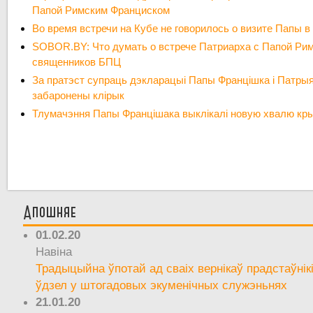
Папой Римским Франциском
Во время встречи на Кубе не говорилось о визите Папы 
SOBOR.BY: Что думать о встрече Патриарха с Папой Ри
священников БПЦ
За пратэст супраць дэкларацыі Папы Францішка і Патры
забаронены клірык
Тлумачэння Папы Францішака выклікалі новую хвалю кры
Апошняе
01.02.20
Навіна
Традыцыйна ўпотай ад сваіх вернікаў прадстаўнік
ўдзел у штогадовых экуменічных служэньнях
21.01.20