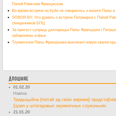
Папой Римским Франциском
Во время встречи на Кубе не говорилось о визите Папы 
SOBOR.BY: Что думать о встрече Патриарха с Папой Ри
священников БПЦ
За пратэст супраць дэкларацыі Папы Францішка і Патры
забаронены клірык
Тлумачэння Папы Францішака выклікалі новую хвалю кры
Апошняе
01.02.20
Навіна
Традыцыйна ўпотай ад сваіх вернікаў прадстаўнік
ўдзел у штогадовых экуменічных служэньнях
21.01.20