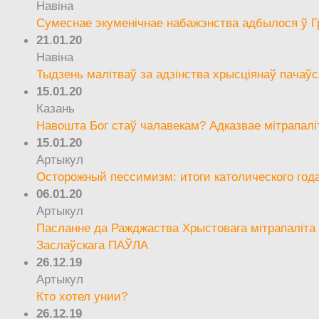
Навіна
Сумеснае экуменічнае набажэнства адбылося ў Г
21.01.20
Навіна
Тыдзень малітваў за адзінства хрысціянаў пачаўс
15.01.20
Казань
Навошта Бог стаў чалавекам? Адказвае мітрапалі
15.01.20
Артыкул
Осторожный пессимизм: итоги католического год
06.01.20
Артыкул
Пасланне да Ражджаства Хрыстовага мітрапаліта 
Заслаўскага ПАЎЛА
26.12.19
Артыкул
Кто хотел унии?
26.12.19