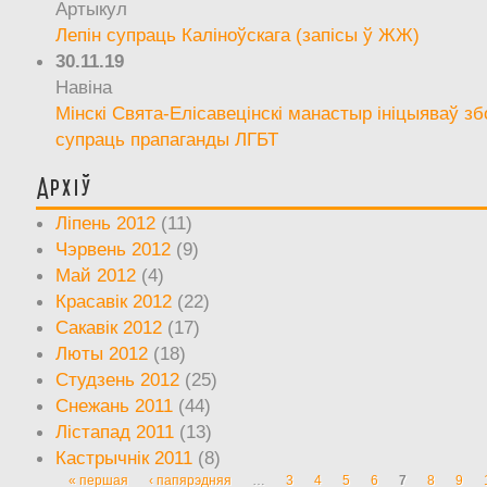
Артыкул
Лепін супраць Каліноўскага (запісы ў ЖЖ)
30.11.19
Навіна
Мінскі Свята-Елісавецінскі манастыр ініцыяваў зб
супраць прапаганды ЛГБТ
Архіў
Ліпень 2012
(11)
Чэрвень 2012
(9)
Май 2012
(4)
Красавік 2012
(22)
Сакавік 2012
(17)
Люты 2012
(18)
Студзень 2012
(25)
Снежань 2011
(44)
Лістапад 2011
(13)
Кастрычнік 2011
(8)
« першая
‹ папярэдняя
…
3
4
5
6
7
8
9