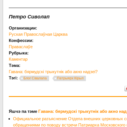
_________________________________________
Петро Сиволап
Организации:
Руская Правослаўная Царква
Конфессии:
Праваслаўе
Рубрыка:
Каментар
Тэма:
Гавана: бярмудскі трыкутнік або акно надзеі?
Тэгі:
Блог Сівалапа
Патрыярх Кірыл
Яшчэ па тэме
Гавана: бярмудскі трыкутнік або акно над
Официальное разъяснение Отдела внешних церковных св
обращениями по поводу встречи Патриарха Московского 