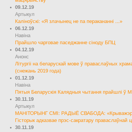
09.12.19
Артыкул
Каліноўскі: «Я злачынец не па перакананні ...»
06.12.19
Навіна
Прайшло чарговае паседжанне сіноду БПЦ
04.12.19
Анонс
Літургіі на беларускай мове ў праваслаўных храм
(снежань 2019 года)
01.12.19
Навіна
Пятыя Беларускія Калядныя чытання прайшлі ў М
30.11.19
Артыкул
МАНІТОРЫНГ СМІ: РАДЫЁ СВАБОДА: «Крыважэрн
Гісторык адказвае прэс-сакратару праваслаўнай ц
30.11.19