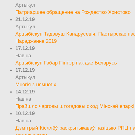
Артыкул
Патриаршее обращение на Рождество Христово
21.12.19
Артыкул
Арцыбіскуп Тадэвуш Кандрусевіч. Пастырскае па
Нараджэнне 2019
17.12.19
Навіна
Арцыбіскуп Габар Пінтэр пакідае Беларусь
17.12.19
Артыкул
Многія з нямногіх
14.12.19
Навіна
Прайшло чарговы штогадовы сход Мінскай епархі
10.12.19
Навіна
Дзмітрый Кісялёў раскрытыкаваў пазіцыю РПЦ па
мацярынству