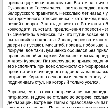
пришла церковная дипломатия. В этом нет ничег
Руководство России здесь, как это нередко, вто
белорусского правителя. Несколько лет назад Лу
настороженного относившийся к католиком, вне
резкий поворот. Вплоть до визита в Ватикан и 
конкордата. И, кстати, предложения провести «в
тысячелетия» в Минске. Так что Путин вовсе не 
пытающийся подлезть к Западу через ватиканское
двери не пускают. Масштаб, правда, побольше. 
покруче: все-таки Лукашенко обошелся без прив
православной иерархии. Здесь же, весьма прав
Андрея Кураева: Патриарху дано прямое задани
его исполнять при всех сложностях: игнорирова
препятствий и очевидного недовольства «правых
патриарх Кирилл в основном и сделал ставку. И
подпиливать стул, на который только уселся.
Впрочем, есть в факте встречи и личные дивид
патриарха. И даже не столько во встрече, скольк
декларации. Встречей Папы с православным па
никого не удивишь. Папа уже со многими из них 