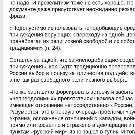
не надо. И прозелитизм тоже не есть хорошо. По
документе даже присутствует неожиданно резка
фраза:
«Недопустимо использовать неподобающие сре
принуждения верующих к переходу из одной Цер
пренебрегая их религиозной свободой и их соб
традициями» (п. 24).
Остается загадкой, что за «неподобающие средс
принуждения», как будто традиционно правосла
России выбор в пользу католичества под дейст
а не как раз свободного религиозного выбора.
Что же заставило форсировать встречу и забыть
«непреодолимых» препятствиях? Какова сейчас 
имеющая отношение непосредственно к России, 
Разумеется, это в первую очередь проблемы «ру
Украина, осложнение отношений с Западом, войн
прямо или косвенно и отражено в декларации и 
пунктам «русский мир» явно зашел в тупик. И то