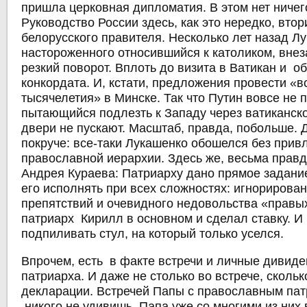
пришла церковная дипломатия. В этом нет ничег
Руководство России здесь, как это нередко, вто
белорусского правителя. Несколько лет назад Лу
настороженного относившийся к католиком, вне
резкий поворот. Вплоть до визита в Ватикан и 
конкордата. И, кстати, предложения провести «в
тысячелетия» в Минске. Так что Путин вовсе не 
пытающийся подлезть к Западу через ватиканское
двери не пускают. Масштаб, правда, побольше. 
покруче: все-таки Лукашенко обошелся без прив
православной иерархии. Здесь же, весьма прав
Андрея Кураева: Патриарху дано прямое задани
его исполнять при всех сложностях: игнорирова
препятствий и очевидного недовольства «правых
патриарх Кирилл в основном и сделал ставку. И
подпиливать стул, на который только уселся.
Впрочем, есть в факте встречи и личные дивид
патриарха. И даже не столько во встрече, скольк
декларации. Встречей Папы с православным па
никого не удивишь. Папа уже со многими из них 