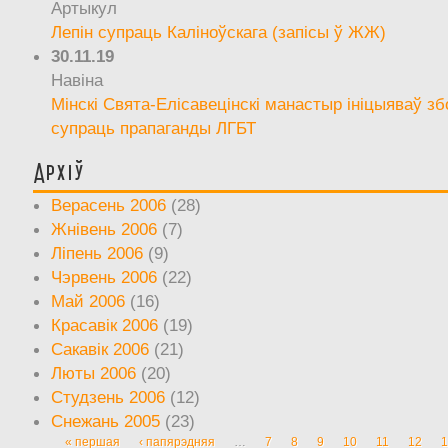
Артыкул
Лепін супраць Каліноўскага (запісы ў ЖЖ)
30.11.19
Навіна
Мінскі Свята-Елісавецінскі манастыр ініцыяваў зб
супраць прапаганды ЛГБТ
Архіў
Верасень 2006
(28)
Жнівень 2006
(7)
Ліпень 2006
(9)
Чэрвень 2006
(22)
Май 2006
(16)
Красавік 2006
(19)
Сакавік 2006
(21)
Люты 2006
(20)
Студзень 2006
(12)
Снежань 2005
(23)
« першая
‹ папярэдняя
…
7
8
9
10
11
12
1