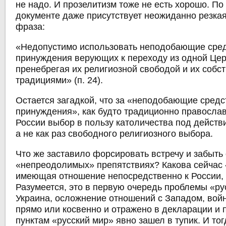
не надо. И прозелитизм тоже не есть хорошо. По
документе даже присутствует неожиданно резка
фраза:
«Недопустимо использовать неподобающие сре
принуждения верующих к переходу из одной Цер
пренебрегая их религиозной свободой и их соб
традициями» (п. 24).
Остается загадкой, что за «неподобающие средс
принуждения», как будто традиционно правосла
России выбор в пользу католичества под дейст
а не как раз свободного религиозного выбора.
Что же заставило форсировать встречу и забыть
«непреодолимых» препятствиях? Какова сейчас 
имеющая отношение непосредственно к России, 
Разумеется, это в первую очередь проблемы «ру
Украина, осложнение отношений с Западом, войн
прямо или косвенно и отражено в декларации и 
пунктам «русский мир» явно зашел в тупик. И то