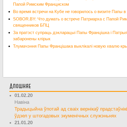
Папой Римским Франциском
Во время встречи на Кубе не говорилось о визите Папы 
SOBOR.BY: Что думать о встрече Патриарха с Папой Ри
священников БПЦ
За пратэст супраць дэкларацыі Папы Францішка і Патры
забаронены клірык
Тлумачэння Папы Францішака выклікалі новую хвалю кры
Апошняе
01.02.20
Навіна
Традыцыйна ўпотай ад сваіх вернікаў прадстаўнік
ўдзел у штогадовых экуменічных служэньнях
21.01.20