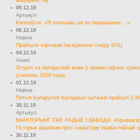
09.12.19
Артыкул
Каліноўскі: «Я злачынец не па перакананні ...»
06.12.19
Навіна
Прайшло чарговае паседжанне сіноду БПЦ
04.12.19
Анонс
Літургіі на беларускай мове ў праваслаўных храм
(снежань 2019 года)
01.12.19
Навіна
Пятыя Беларускія Калядныя чытання прайшлі ў М
30.11.19
Артыкул
МАНІТОРЫНГ СМІ: РАДЫЁ СВАБОДА: «Крыважэрн
Гісторык адказвае прэс-сакратару праваслаўнай ц
30.11.19