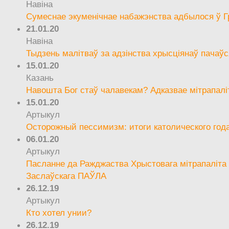
Навіна
Сумеснае экуменічнае набажэнства адбылося ў Г
21.01.20
Навіна
Тыдзень малітваў за адзінства хрысціянаў пачаўс
15.01.20
Казань
Навошта Бог стаў чалавекам? Адказвае мітрапалі
15.01.20
Артыкул
Осторожный пессимизм: итоги католического год
06.01.20
Артыкул
Пасланне да Ражджаства Хрыстовага мітрапаліта 
Заслаўскага ПАЎЛА
26.12.19
Артыкул
Кто хотел унии?
26.12.19