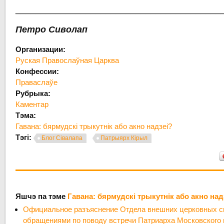
_________________________________________
Петро Сиволап
Организации:
Руская Правослаўная Царква
Конфессии:
Праваслаўе
Рубрыка:
Каментар
Тэма:
Гавана: бярмудскі трыкутнік або акно надзеі?
Тэгі:
Блог Сівалапа
Патрыярх Кірыл
Яшчэ па тэме
Гавана: бярмудскі трыкутнік або акно над
Официальное разъяснение Отдела внешних церковных св
обращениями по поводу встречи Патриарха Московского 