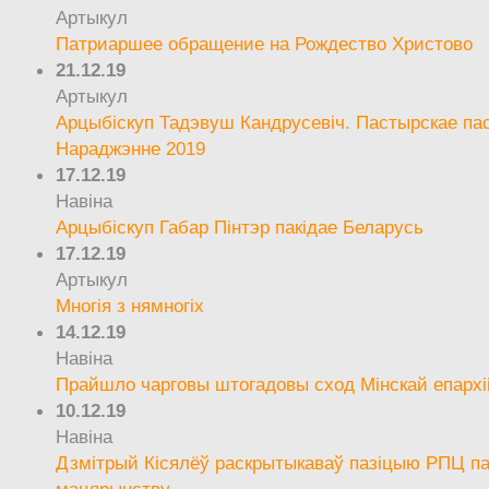
Артыкул
Патриаршее обращение на Рождество Христово
21.12.19
Артыкул
Арцыбіскуп Тадэвуш Кандрусевіч. Пастырскае па
Нараджэнне 2019
17.12.19
Навіна
Арцыбіскуп Габар Пінтэр пакідае Беларусь
17.12.19
Артыкул
Многія з нямногіх
14.12.19
Навіна
Прайшло чарговы штогадовы сход Мінскай епархі
10.12.19
Навіна
Дзмітрый Кісялёў раскрытыкаваў пазіцыю РПЦ па
мацярынству