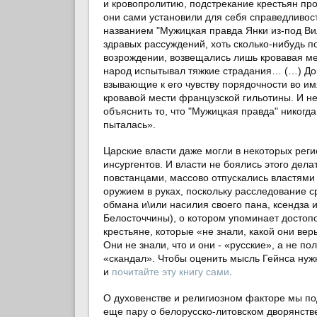
и кровопролитию, подстрекание крестьян про
они сами установили для себя справедливос
названием "Мужицкая правда Янки из-под Вил
здравых рассуждений, хоть сколько-нибудь п
возрождении, возвещались лишь кровавая м
народ испытывал тяжкие страдания… (…) До е
взывающие к его чувству порядочности во им
кровавой мести французской гильотины. И н
объяснить то, что "Мужицкая правда" никогда
пыталась».
Царские власти даже могли в некоторых рег
инсургентов. И власти не боялись этого дел
повстанцами, массово отпускались властями 
оружием в руках, поскольку расследование с
обмана и\или насилия своего пана, ксендза 
Белосточчины), о котором упоминает достопо
крестьяне, которые «не знали, какой они ве
Они не знали, что и они - «русские», а не п
«скандал». Чтобы оценить мысль Гейнса нуж
и
почитайте эту книгу сами
.
О духовенстве и религиозном факторе мы по
еще пару о белорусско-литовском дворянстве