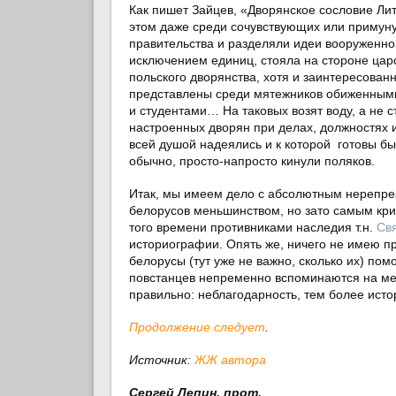
Как пишет Зайцев, «Дворянское сословие Лит
этом даже среди сочувствующих или примун
правительства и разделяли идеи вооруженной 
исключением единиц, стояла на стороне царс
польского дворянства, хотя и заинтересован
представлены среди мятежников обиженным
и студентами… На таковых возят воду, а не
настроенных дворян при делах, должностях 
всей душой надеялись и к которой готовы бы
обычно, просто-напросто кинули поляков.
Итак, мы имеем дело с абсолютным нерепрез
белорусов меньшинством, но зато самым кр
того времени противниками наследия т.н.
Св
историографии. Опять же, ничего не имею п
белорусы (тут уже не важно, сколько их) пом
повстанцев непременно вспоминаются на ме
правильно: неблагодарность, тем более исто
Продолжение следует
.
Источник:
ЖЖ автора
Сергей Лепин, прот.