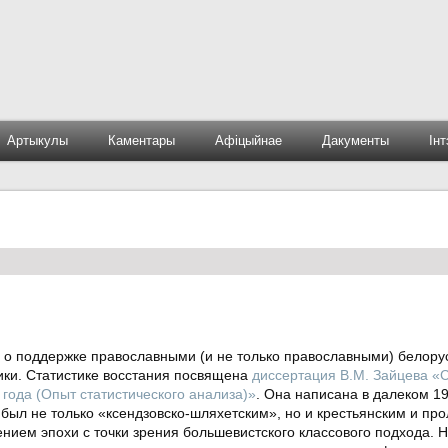
Артыкулы
Каментары
Афіцыйнае
Дакументы
Ін
ги о поддержке православными (и не только православными) белор
тики. Статистике восстания посвящена
диссертация В.М. Зайцева «
 года (Опыт статистического анализа)»
. Она написана в далеком 19
 был не только «ксендзовско-шляхетским», но и крестьянским и про
нием эпохи с точки зрения большевистского классового подхода. Н