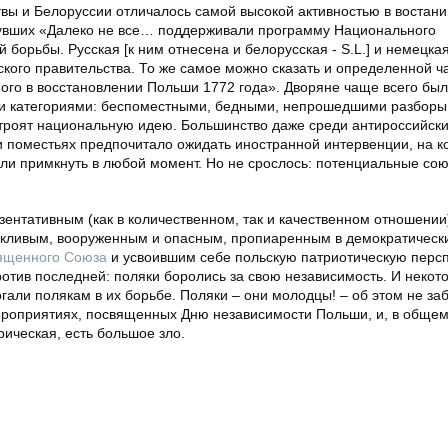
вы и Белоруссии отличалось самой высокой активностью в востани
увших «Далеко не все… поддерживали программу Национального
борьбы. Русская [к ним отнесена и белорусская - S.L.] и немецкая
кого правительства. То же самое можно сказать и определенной ч
ного в восстановлении Польши 1772 года». Дворяне чаще всего бы
и категориями: беспоместными, бедными, непрошедшими разборы
 строят национальную идею. Большинство даже среди антироссийск
и поместьях предпочитало ожидать иностранной интервенции, на к
ли примкнуть в любой момент. Но не срослось: потенциальные сою
ентативным (как в количественном, так и качественном отношении
икливым, вооруженным и опасным, пропиаренным в демократически
ященного Союза
и усвоившим себе польскую патриотическую персп
ротив последней: поляки боролись за свою независимость. И некот
огали полякам в их борьбе. Поляки – они молодцы! – об этом не за
роприятиях, посвященных Дню независимости Польши, и, в общем
рическая, есть большое зло.