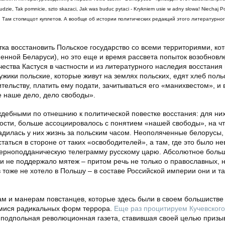
udzie, Tak pomnicie, szto skazaci, Jak was buduc pytaci - Krykniem usie w adny slowa! Niechaj P
!». Там стопиццот куплетов. А вообще об истории политических редакций этого литературно
тка восстановить Польское государство со всеми территориями, ко
енной Беларуси), но это еще и время рассвета попыток возобновл
чества Кастуся в частности и из литературного наследия восстания
жики польские, которые живут на землях польских, едят хлеб польс
ельству, платить ему подати, зачитываться его «манихвестом», и 
е наше дело, дело свободы».
ебными по отнешнию к политической повестке восстания: для них
тости, больше ассоциировалось с понятием «нашей свободы», на ч
ладилась у них жизнь за польским часом. Неополяченные белорусы, 
аться в стороне от таких «освободителей», а там, где это было н
а верноподданическую телеграмму русскому царю. Абсолютное боль
 не поддержало мятеж – притом речь не только о православных, н
 тоже не хотело в Польшу – в составе Российской империи они и т
м и манерам повстанцев, которые здесь были в своем большистве
мися радикальных форм террора.
Еще раз процитируем Кучевског
ь подпольная революционная газета, ставившая своей целью призы