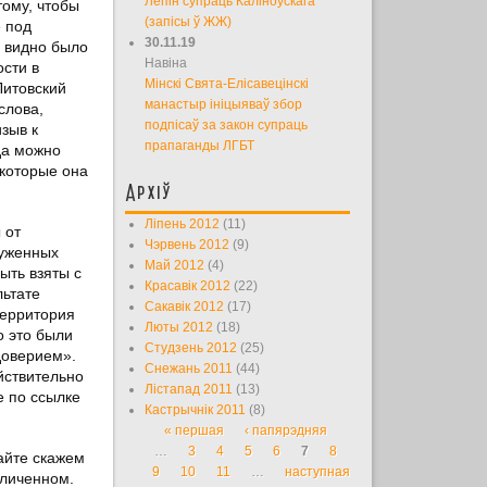
Лепін супраць Каліноўскага
тому, чтобы
(запісы ў ЖЖ)
е под
30.11.19
е видно было
Навіна
ости в
Мінскі Свята-Елісавецінскі
Литовский
манастыр ініцыяваў збор
слова,
подпісаў за закон супраць
зыв к
прапаганды ЛГБТ
да можно
 которые она
Архіў
Ліпень 2012
(11)
 от
Чэрвень 2012
(9)
руженных
Май 2012
(4)
ыть взяты с
Красавік 2012
(22)
льтате
Сакавік 2012
(17)
территория
Люты 2012
(18)
о это были
Студзень 2012
(25)
доверием».
Снежань 2011
(44)
йствительно
Лістапад 2011
(13)
е по ссылке
Кастрычнік 2011
(8)
« першая
‹ папярэдняя
Старонкі
…
3
4
5
6
7
8
айте скажем
9
10
11
…
наступная
оличенном.