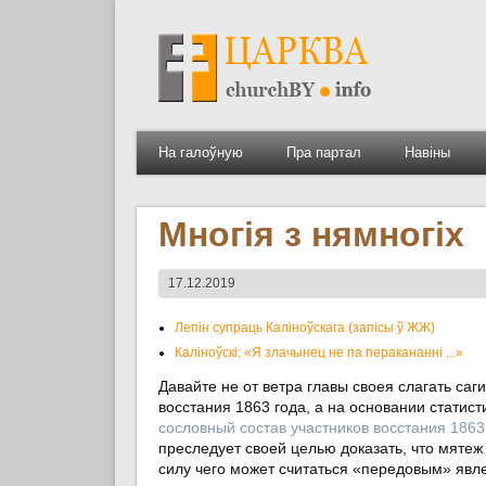
На галоўную
Пра партал
Навіны
Многія з нямногіх
17.12.2019
Лепін супраць Каліноўскага (запісы ў ЖЖ)
Каліноўскі: «Я злачынец не па перакананні ...»
Давайте не от ветра главы своея слагать са
восстания 1863 года, а на основании статис
сословный состав участников восстания 1863
преследует своей целью доказать, что мятеж
силу чего может считаться «передовым» явле