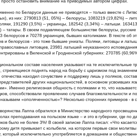
 просто остановить внимание на приводимых автором цифрах.
менно по Беларуси данные не приводятся – только вместе с Литво
х), из них: 2790813 (51, 05%) – белорусы, 1083219 (19,82%) – лит
оляки, 191290 (3,5%) – украинцы, 182542 (3,34%) – латыши. 163413
%) – татары. В своем подавляющем большинстве белорусы, русские
 белорусов и 70278 украинцев, бывших католиками. В тексте об э
цев и белорусов - это тоже бывшие униаты. Поляки, литовцы и латы
православных литовцев, 23981 латышей неуказанного исповедания
ентрированы в Виленской и Гродненской губерниях: 270785 (60,96%
циональном составе населения указывают на те исключительные тр
, стремящиеся поднять народ на борьбу с царизмом под знамене
 отечества находил сочувствие и поддержку лишь у поляков, сост
представителей других национальностей, в основном усвоивших язы
ам». Именно религиозная общность с поляками и то, что называетс
ков, способствовали проявлению случаев благожелательности и п
 называем «ополяченностью»? Несколько сторонних примеров - в 
 дворянства Лаппа обратился в Министерство народного просвещен
олах преподавания на польском языке – и это в губернии, где по 
яков было не более 3%! В своей записке Лаппа писал: «Что касается
торому дитя привыкает с колыбели, на котором первые свои молитвы
у, который исключительно употребляется в домашнем и общественн