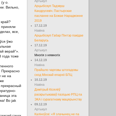
Артыкул
(у о.
Арцыбіскуп Тадэвуш
ии. Вильно,
Кандрусевіч. Пастырскае
пасланне на Божае Нараджэнне
2019
 край?
17.12.19
о приняли
Навіна
делах, все,
Арцыбіскуп Габар Пінтэр пакідае
Беларусь
 ўся ўжо
17.12.19
альнае
Артыкул
кай верай"».
Многія з нямногіх
 года тоже
14.12.19
Навіна
епенного
Прайшло чарговы штогадовы
. Прекрасно
сход Мінскай епархіі БПЦ
у не на
10.12.19
аже
Навіна
– прекрасный
Дзмітрый Кісялёў
ературно-
раскрытыкаваў пазіцыю РПЦ па
аница эта
ЭКА і сурагатнаму мацярынству
a! Bo jak
09.12.19
.
Артыкул
Каліноўскі: «Я злачынец не па
отический стишок