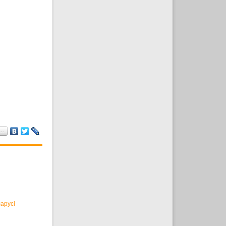
а…
арусі