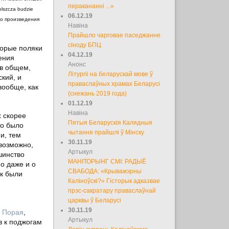
перакананні ...»
olszcza budzie
06.12.19
го произведения
Навіна
Прайшло чарговае паседжанне
сіноду БПЦ
торые поляки
04.12.19
ения
Анонс
 в общем,
Літургіі на беларускай мове ў
кий, и
праваслаўных храмах Беларусі
вообще, как
(снежань 2019 года)
01.12.19
Навіна
 скорее
Пятыя Беларускія Калядныя
то было
чытання прайшлі ў Мінску
и, тем
30.11.19
евозможно,
Артыкул
шинство
МАНІТОРЫНГ СМІ: РАДЫЁ
о даже и о
СВАБОДА: «Крыважэрны
ак были
Каліноўскі?» Гісторык адказвае
прэс-сакратару праваслаўнай
царквы ў Беларусі
30.11.19
о Порая
,
Артыкул
в к поджогам