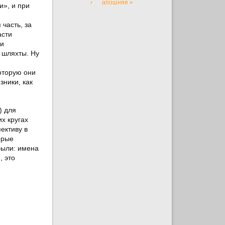
›
апошняя »
и», и при
 часть, за
асти
ли
 шляхты. Ну
и
оторую они
зники, как
) для
х кругах
ективу в
орые
были: имена
, это