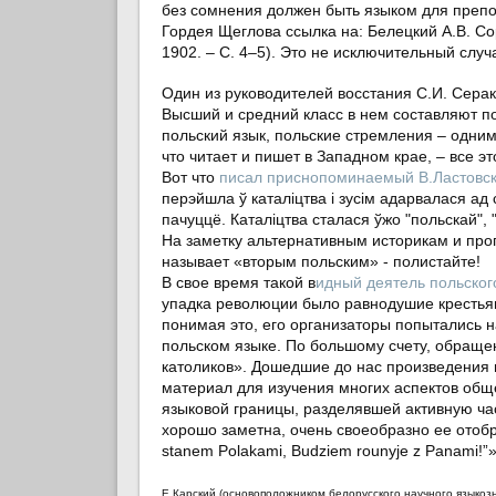
без сомнения должен быть языком для препод
Гордея Щеглова ссылка на: Белецкий А.В. С
1902. – С. 4–5). Это не исключительный случ
Один из руководителей восстания С.И. Серак
Высший и средний класс в нем составляют по
польский язык, польские стремления – одним
что читает и пишет в Западном крае, – все э
Вот что
писал приснопоминаемый В.Ластовс
перэйшла ў каталіцтва i зусім адарвалася а
пачуццё. Каталіцтва сталася ўжо "польскай", 
На заметку альтернативным историкам и про
называет «вторым польским» - полистайте!
В свое время такой в
идный деятель польского
упадка революции было равнодушие крестья
понимая это, его организаторы попытались н
польском языке. По большому счету, обращен
католиков». Дошедшие до нас произведения 
материал для изучения многих аспектов обще
языковой границы, разделявшей активную ча
хорошо заметна, очень своеобразно ее отобра
stanem Polakami, Budziem rounyje z Panami!
Е.Карский (
основоположником белорусского научного языкоз