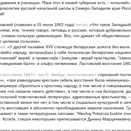
авания в училищах. Язык этот в нашей губернии есть – польский». 
ороколетие русской начальной школы в Северо-Западном крае Росс
ай!
овский (повешен в 15 июня 1863 года)
писал
: «Что такое Западный
ляки, или, точнее говоря, литовцы и русские, которые добровольн
 словом польскую цивилизацию. Все, что думает об общественных 
то целиком польское».
кий
: «У другой палавіне XVII сталецця беларуская шляхта без мала
д свайго народу, заглушыўшы ў сабе польскасцю беларускае нацыян
"панскай" верай, а праваслаўе i ўніяцтва - верай прастацтва, "хамс
поведникам балто- и эльфо-литвинизма: Ластовский восстание 1863
 восстания 1863 г., как О. Авейде, констатировал
: «причиной пост
н», «при равнодушии крестьян гибель восстания была неминуема»
апрямую обратиться к простому народу, в том числе и говорившем
ия «не оказали своего действия», в том числе и «на белорусов, д
польской повстанческой литературы, адресованные крестьянству, 
ственной жизни тех лет, в том числе и социально-культурной и лит
сть восставших и абсолютно преобладавшее мирное население. Гр
жают и такие литературные пассажи: “Niechaj Polszcza budzie znow
”». Кстати, стишок некоторыми приписывается Дунину-Марцинкевичу
нания и литературоведения) в первом томе своих
«
Белорусов
»
приводит этот высокопатри