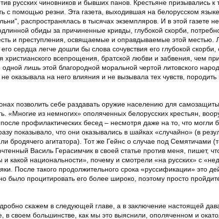
тив русских чиновников и бывших панов. Крестьяне призывались к 
ть с помощью резни. Эта газета, выходившая на белорусском язык
ьни", распространялась в тысячах экземпляров. И в этой газете н
одлинной обиды за причиненные кривды, глубокой скорби, потребн
есть и преступления, освящаемые и оправдываемые этой местью. 
го сердца легче дошли бы слова сочувствия его глубокой скорби, 
я христианского всепрощения, братской любви и забвения, чем при
е одной лишь этой благородной моральной чертой литовского наро
 не оказывала на него влияния и не вызывала тех чувств, породить
ионах позволить себе раздавать оружие населению для самозащиты
ать. «Многие из немногих» ополяченных белорусских крестьян, воо
после профилактических бесед – несмотря даже на то, что могли б
разу показывало, что они оказывались в шайках «случайно» (в резу
или бродячего агитатора). Тот же Гейнс о случае под Семятичами (
чтенный Василь Герасимчик в своей статье против меня, пишет, чт
ры и какой национальности», почему и смотрели «на русских» с «не
оляки. После такого продолжительного срока «руссификации» это де
но было процитировать его более широко, поэтому просто пройдит
дробно скажем в следующей главе, а в заключение настоящей дав
, в своем большинстве, как мы это выяснили, ополяченном и окат