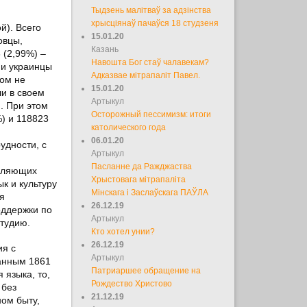
Тыдзень малітваў за адзінства
хрысціянаў пачаўся 18 студзеня
й). Всего
15.01.20
овцы,
Казань
 (2,99%) –
Навошта Бог стаў чалавекам?
 и украинцы
Адказвае мітрапаліт Павел.
том не
15.01.20
ши в своем
Артыкул
. При этом
Осторожный пессимизм: итоги
) и 118823
католического года
06.01.20
удности, с
Артыкул
м
Пасланне да Ражджаства
авляющих
Хрыстовага мітрапаліта
к и культуру
Мінскага і Заслаўскага ПАЎЛА
я
26.12.19
оддержки по
Артыкул
студию.
Кто хотел унии?
26.12.19
ия с
Артыкул
данным 1861
Патриаршее обращение на
 языка, то,
Рождество Христово
 без
21.12.19
ом быту,