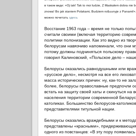
в таком виде: «Oj tak! Tak to moi ludzie, Z Maskalem dobra nie b
znowa! Bo jak staniem Polakami, Budziem ro&uunyje z Panami
можно почитать
здесь
Восстание 1963 года – время не только попы
считали своими (включая территорию соврем
политики полонизации. Как это видно из твор
белорусам навязчиво напоминали, что они му
потому должны подчиняться польскому правит
говорил Калиновский, «Польское дело – наш
Белорусы оказались равнодушными или вражд
«русское дело», несмотря на все его лихова
масса исторических причин: ну, как-то не за
более, белорусы православные предпочли ост
встать на защиту своей хаты и скинуться н
населения территории современной Беларуси
католиках. Большинство белорусов-католиков
представителями титульной нации.
Белорусы оказались враждебными и к метода
представлены «красными», придерживающи
одного из повстанцев: «В эту пору появилас