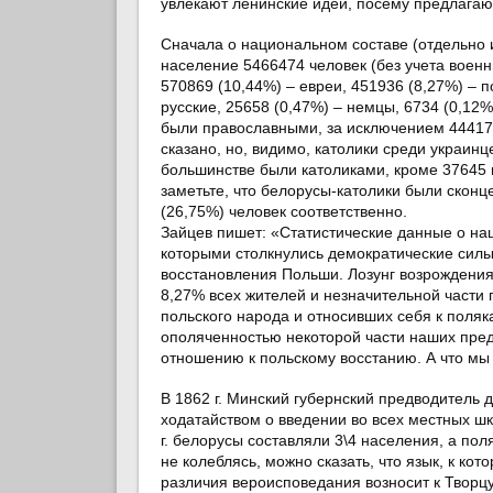
увлекают ленинские идеи, посему предлагаю
Сначала о национальном составе (отдельно и
население 5466474 человек (без учета военны
570869 (10,44%) – евреи, 451936 (8,27%) – п
русские, 25658 (0,47%) – немцы, 6734 (0,12
были православными, за исключением 444173
сказано, но, видимо, католики среди украин
большинстве были католиками, кроме 37645 
заметьте, что белорусы-католики были сконц
(26,75%) человек соответственно.
Зайцев пишет: «Статистические данные о на
которыми столкнулись демократические силы
восстановления Польши. Лозунг возрождения
8,27% всех жителей и незначительной части 
польского народа и относивших себя к поляк
ополяченностью некоторой части наших пред
отношению к польскому восстанию. А что мы
В 1862 г. Минский губернский предводитель
ходатайством о введении во всех местных шк
г. белорусы составляли 3\4 населения, а пол
не колеблясь, можно сказать, что язык, к ко
различия вероисповедания возносит к Творц