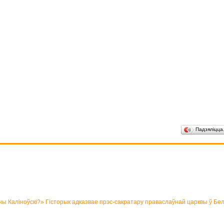
Падзяліцц
аліноўскі?» Гісторык адказвае прэс-сакратару праваслаўнай царквы ў Бел