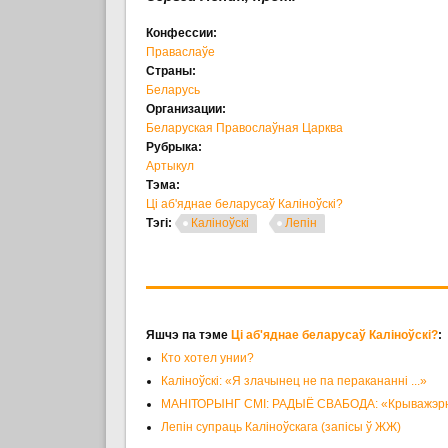
Конфессии:
Праваслаўе
Страны:
Беларусь
Организации:
Беларуская Правослаўная Царква
Рубрыка:
Артыкул
Тэма:
Ці аб'яднае беларусаў Каліноўскі?
Тэгі:
Каліноўскі
Лепін
Яшчэ па тэме
Ці аб'яднае беларусаў Каліноўскі?
:
Кто хотел унии?
Каліноўскі: «Я злачынец не па перакананні ...»
МАНІТОРЫНГ СМІ: РАДЫЁ СВАБОДА: «Крыважэрны К
Лепін супраць Каліноўскага (запісы ў ЖЖ)