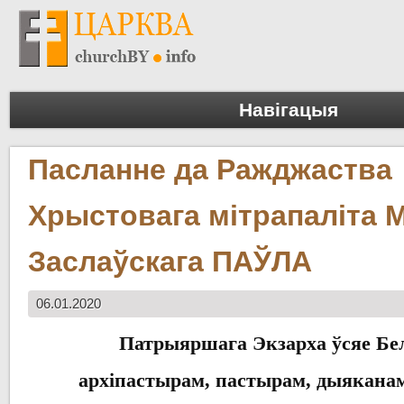
Навігацыя
Пасланне да Ражджаства
Хрыстовага мітрапаліта М
Заслаўскага ПАЎЛА
06.01.2020
Патрыяршага
Экзарха
ўсяе Бе
архіпастырам
,
пастырам
,
дыякана