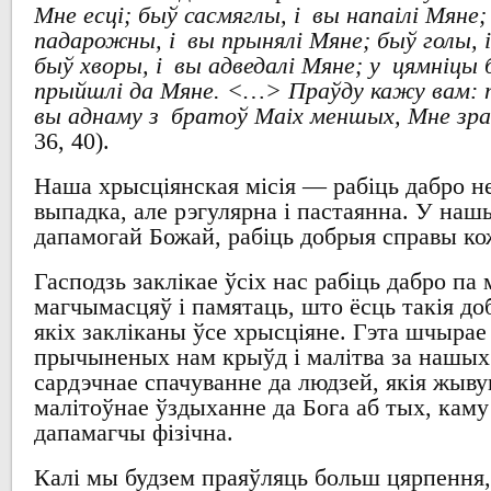
Мне есці; быў сасмяглы, і вы напаілі Мяне;
падарожны, і вы прынялі Мяне; быў голы, і
быў хворы, і вы адведалі Мяне; у цямніцы 
прыйшлі да Мяне.
<…
>
Праўду кажу вам: 
вы аднаму з братоў Маіх меншых, Мне зра
36, 40).
Наша
хрысціянская місія
—
рабіць дабро н
выпадка
,
але рэгулярна і пастаянна
.
У нашы
дапамогай Божай
,
рабіць добрыя справы к
Гасподзь заклікае ўсіх
нас
рабіць дабро
па 
магчымасцяў
і памятаць
,
што ёсць такія
до
якіх закліканы ўсе хрысціяне
.
Гэта шчырае
прычыненых нам крыўд
і малітва за нашых
сардэчнае спачуванне да
людзей, якія жыву
малітоўнае
ўздыханне да Бога
аб тых
,
каму
дапамагчы фізічна
.
Калі мы будзем праяўляць больш цярпення