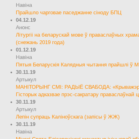
Навіна
Прайшло чарговае паседжанне сіноду БПЦ
04.12.19
Анонс
Літургіі на беларускай мове ў праваслаўных храм
(снежань 2019 года)
01.12.19
Навіна
Пятыя Беларускія Калядныя чытання прайшлі ў М
30.11.19
Артыкул
МАНІТОРЫНГ СМІ: РАДЫЁ СВАБОДА: «Крыважэрн
Гісторык адказвае прэс-сакратару праваслаўнай ц
30.11.19
Артыкул
Лепін супраць Каліноўскага (запісы ў ЖЖ)
30.11.19
Навіна
Мінскі Свята-Елісавецінскі манастыр ініцыяваў зб