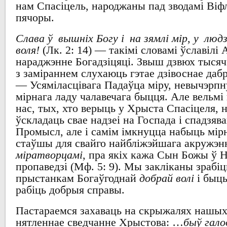
нам
Спасіцель
,
народжаны пад зводамі Віф
пячоры
.
Слава ў вышніх Богу і на зямлі мір, у люд
воля!
(Лк. 2: 14) —
такімі словамі ўславілі
А
нараджэнне Богадзіцяці
.
Звыш дзвюх
тыся
з заміраннем
слухаюць гэтае дзівоснае даб
—
Усяміласцівага Падаўца міру
,
невычэрпн
мірнага ладу чалавечага быцця
.
Але вельмі 
нас,
тых, хто верыць у
Хрыста Спасіцеля
, 
ўскладаць свае надзеі на Госпада
і спадзяв
Промысл,
але і самім імкнуцца набыць
мір
стаўшы для свайго
найбліжэйшага акружэн
міратворцамі
,
пра якіх
кажа Сын Божы ў Н
пропаведзі
(Мф. 5: 9). Мы
закліканы зрабі
прыстанкам Богаўгоднай
добрай волі
і быц
рабіць добрыя справы
.
Пастараемся
захаваць
на
скрыжалях нашых
нятленнае сведчанне Хрыстова
: …
быў гало