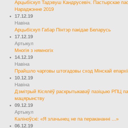
Арцыбіскуп Тадэвуш Кандрусевіч. Пастырскае па
Нараджэнне 2019
17.12.19
Навіна
Арцыбіскуп Габар Пінтэр пакідае Беларусь
17.12.19
Артыкул
Многія з нямногіх
14.12.19
Навіна
Прайшло чарговы штогадовы сход Мінскай епархі
10.12.19
Навіна
Дзмітрый Кісялёў раскрытыкаваў пазіцыю РПЦ па
мацярынству
09.12.19
Артыкул
Каліноўскі: «Я злачынец не па перакананні ...»
06.12.19