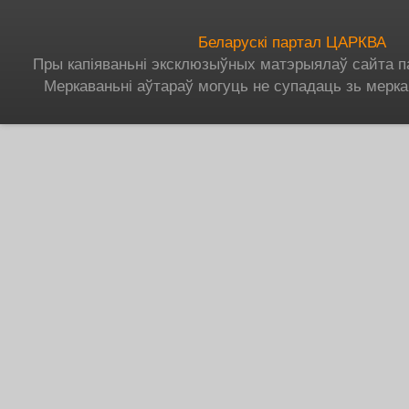
Беларускі партал ЦАРКВА
Пры капіяваньні эксклюзыўных матэрыялаў сайта п
Меркаваньні аўтараў могуць не супадаць зь мерка