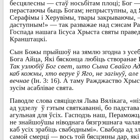
бесцялесны
—
стаў носьбітам плоці
; Бог 
перастаючы быць
Богам
;
непрыступны
,
ад
Серафімы і Херувімы
,
твары закрываючы
,
даступным
!» — так
разважае над сэнсам
Р
Госпада нашага Іісуса Хрыста
святы праве
Кранштацкі
.
Сын
Божы прыйшоў на зямлю
згодна з усе
Бога
Айца
,
Які бясконца любіць створанае 
Так узлюбіў Бог свет, што Сына Свайго Ад
каб кожны, хто веруе ў Яго, не загінуў, ал
вечнае
(
І
н. 3: 16). А
таму
Ражджаство Хрыс
зусім асаблівае свята
.
Паводле слова свяціцеля
Льва
Вялікага
, «
ні
ад удзелу
ў гэтым святкаванні
,
бо падстава
агульная для ўсіх
.
Гасподзь
наш,
Пераможца
не знайшоўшы ніводнага бязгрэшнага чала
каб усіх зрабіць свабоднымі
».
Свабода ад
з
самой смерці
—
вось той бясцэнны
дар,
як