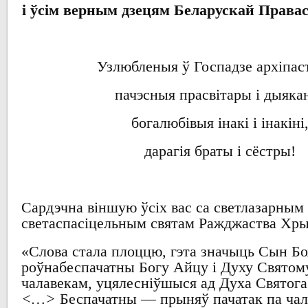
і
ўсім верным дзецям
Беларускай Права
Узлюбленыя ў Госпадзе архіпа
пачэсныя
прасвітары і дыяка
богалюбівыя
інакі і інакіні
дарагія
браты і
сёстры!
Сардэчна віншую ўсіх
вас
са светлазарным 
светаспасіцельным
святам
Ражджаства Хры
«
Слова стала плоццю
,
гэта значыць Сын Б
роўнабеспачатны
Богу
Айцу і
Духу Святом
чалавекам
,
уцялесніўшыся
ад
Духа
Святога
<…>
Беспачатны
—
прыняў пачатак па ча