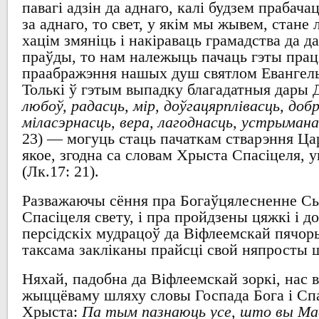
павагі адзін да аднаго
,
калі будзем прабачац
за аднаго
, то
свет
,
у якім мы жывем
,
стане 
хацім змяніць
і накіраваць грамадства да д
праўды
, то нам
належыць пачаць гэты працэ
праабражэння нашых
душ
святлом Евангель
Толькі ў гэтым выпадку благадатныя
дары 
любоў, радасць, мір, доўгацярплівасць, доб
міласэрнасць, вера, лагоднасць, устрыман
23) —
могуць стаць пачаткам стварэння Ца
якое
,
згодна са словам Хрыста Спасіцеля
,
у
(Лк.17: 21).
Разважаючы сёння
пра Богаўцялесненне
С
Спасіцеля свету
,
і пра пройдзены цяжкі і д
персідскіх мудрацоў да Віфлеемскай пячор
таксама закліканы
прайсці свой няпросты 
Няхай
,
падобна да Віфлеемскай зоркі
, нас
жыццёваму шляху
словы Госпада Бога і
Сп
Хрыста
:
Па тым пазнаюць усе, што вы Мае 