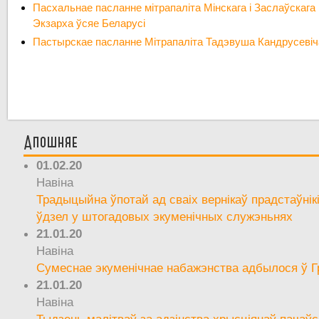
Пасхальнае пасланне мітрапаліта Мінскага і Заслаўскаг
Экзарха ўсяе Беларусі
Пастырскае пасланне Мітрапаліта Тадэвуша Кандрусевіча 
Апошняе
01.02.20
Навіна
Традыцыйна ўпотай ад сваіх вернікаў прадстаўнік
ўдзел у штогадовых экуменічных служэньнях
21.01.20
Навіна
Сумеснае экуменічнае набажэнства адбылося ў Г
21.01.20
Навіна
Тыдзень малітваў за адзінства хрысціянаў пачаўс