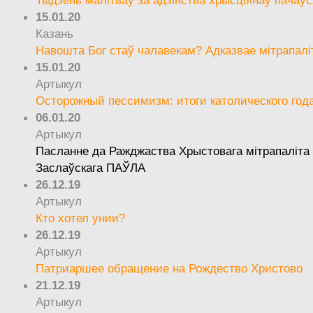
15.01.20
Казань
Навошта Бог стаў чалавекам? Адказвае мітрапалі
15.01.20
Артыкул
Осторожный пессимизм: итоги католического год
06.01.20
Артыкул
Пасланне да Ражджаства Хрыстовага мітрапаліта 
Заслаўскага ПАЎЛА
26.12.19
Артыкул
Кто хотел унии?
26.12.19
Артыкул
Патриаршее обращение на Рождество Христово
21.12.19
Артыкул