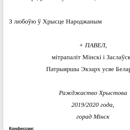
З любоўю ў Хрысце Народжаным
+ ПАВЕЛ,
мітрапаліт
Мінскі і Заслаўск
Патрыяршы
Экзарх
усяе Бела
Ражджаство Хрыстова
2019/2020 года,
горад Мінск
Конфессии: