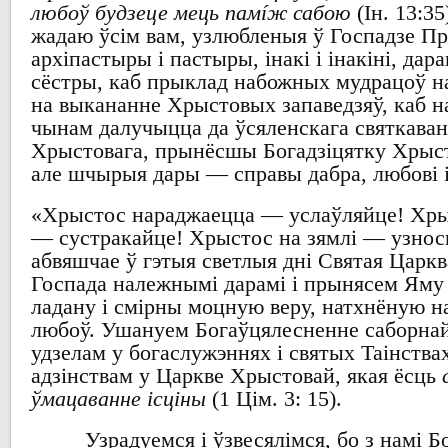
любоў будзеце мець памíж сабою
(
І
н. 13
жадаю ўсім
вам,
узлюбленыя ў Госпадзе П
архіпастыры і пастыры
,
інакі і інакіні
,
дара
сёстры,
каб прыклад
набожных
мудрацоў
н
на
выкананне
Хрыстовых
запаведзяў
,
каб
н
чынам далучыцца
да ўсяленскага святкава
Хрыстовага
,
прынёсшы
Богадзіцятку Хрыс
але шчырыя
дары
—
справы дабра
,
любові 
«
Хрыстос нараджаецца
—
услаўляйце
!
Хры
—
сустракайце
!
Хрыстос
на
зямлі
—
узнос
абвяшчае ў гэтыя светлыя дні Святая Царкв
Госпада
належнымі дарамі
і прынясем Яму 
ладану і смірны
моцную
веру,
натхнёную н
любоў
.
Ушануем
Богаўцялесненне
саборна
удзелам у
богаслужэннях
і
святых
Таінства
адзінствам
у Царкве Хрыстовай
,
якая ёсць
ўмацаванне ісціны
(1
Цім
. 3: 15).
Узрадуемся і ўзвесялімся
,
бо з намі
Бо