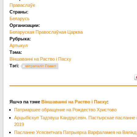
Праваслаўе
Страны:
Беларусь
Организации:
Беларуская Правослаўная Царква
Рубрыка:
Артыкул
Тэма:
Віншаванні на Раство і Пасху
Тэгі:
мітрапаліт Павел
Яшчэ па тэме
Віншаванні на Раство і Пасху
:
Патриаршее обращение на Рождество Христово
Арцыбіскуп Тадэвуш Кандрусевіч. Пастырскае пасланне
2019
Пасланне Усясветнага Патрыярха Варфаламея на Вялікд