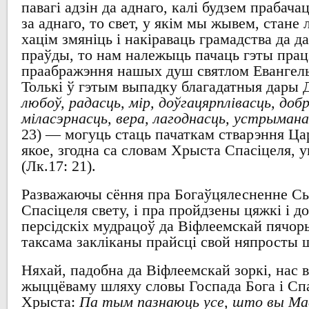
павагі адзін да аднаго
,
калі будзем прабачац
за аднаго
, то
свет
,
у якім мы жывем
,
стане 
хацім змяніць
і накіраваць грамадства да д
праўды
, то нам
належыць пачаць гэты працэ
праабражэння нашых
душ
святлом Евангель
Толькі ў гэтым выпадку благадатныя
дары 
любоў, радасць, мір, доўгацярплівасць, доб
міласэрнасць, вера, лагоднасць, устрыман
23) —
могуць стаць пачаткам стварэння Ца
якое
,
згодна са словам Хрыста Спасіцеля
,
у
(Лк.17: 21).
Разважаючы сёння
пра Богаўцялесненне
С
Спасіцеля свету
,
і пра пройдзены цяжкі і д
персідскіх мудрацоў да Віфлеемскай пячор
таксама закліканы
прайсці свой няпросты 
Няхай
,
падобна да Віфлеемскай зоркі
, нас
жыццёваму шляху
словы Госпада Бога і
Сп
Хрыста
:
Па тым пазнаюць усе, што вы Мае 