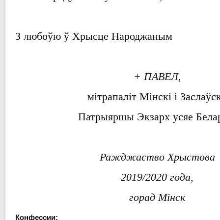
З любоўю ў Хрысце Народжаным
+ ПАВЕЛ,
мітрапаліт
Мінскі і Заслаўск
Патрыяршы
Экзарх
усяе Бела
Ражджаство Хрыстова
2019/2020 года,
горад Мінск
Конфессии: