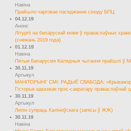
Навіна
Прайшло чарговае паседжанне сіноду БПЦ
04.12.19
Анонс
Літургіі на беларускай мове ў праваслаўных храм
(снежань 2019 года)
01.12.19
Навіна
Пятыя Беларускія Калядныя чытання прайшлі ў М
30.11.19
Артыкул
МАНІТОРЫНГ СМІ: РАДЫЁ СВАБОДА: «Крыважэрн
Гісторык адказвае прэс-сакратару праваслаўнай ц
30.11.19
Артыкул
Лепін супраць Каліноўскага (запісы ў ЖЖ)
30.11.19
Навіна
Мінскі Свята-Елісавецінскі манастыр ініцыяваў зб