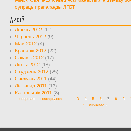
супраць прапаганды ЛГБТ
Архіў
Ліпень 2012
(11)
Чэрвень 2012
(9)
Май 2012
(4)
Красавік 2012
(22)
Сакавік 2012
(17)
Люты 2012
(18)
Студзень 2012
(25)
Снежань 2011
(44)
Лістапад 2011
(13)
Кастрычнік 2011
(8)
« першая
‹ папярэдняя
…
3
4
5
6
7
8
9
Старонкі
›
апошняя »