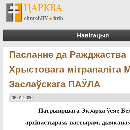
Навігацыя
Пасланне да Ражджаства
Хрыстовага мітрапаліта М
Заслаўскага ПАЎЛА
06.01.2020
Патрыяршага
Экзарха
ўсяе Бе
архіпастырам
,
пастырам
,
дыякана