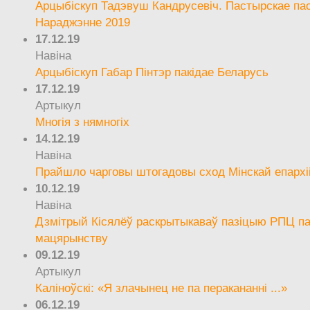
Арцыбіскуп Тадэвуш Кандрусевіч. Пастырскае па
Нараджэнне 2019
17.12.19
Навіна
Арцыбіскуп Габар Пінтэр пакідае Беларусь
17.12.19
Артыкул
Многія з нямногіх
14.12.19
Навіна
Прайшло чарговы штогадовы сход Мінскай епархі
10.12.19
Навіна
Дзмітрый Кісялёў раскрытыкаваў пазіцыю РПЦ па
мацярынству
09.12.19
Артыкул
Каліноўскі: «Я злачынец не па перакананні ...»
06.12.19