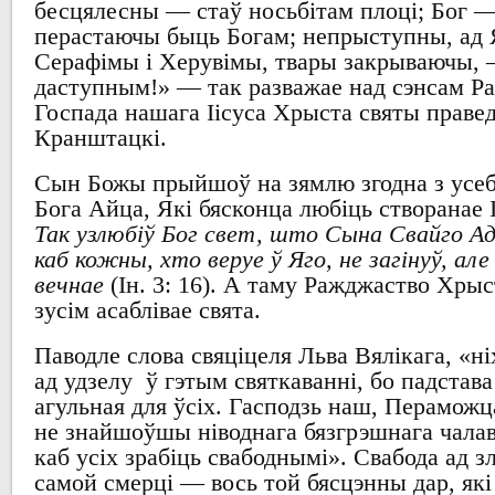
бесцялесны
—
стаў носьбітам плоці
; Бог 
перастаючы быць
Богам
;
непрыступны
,
ад
Серафімы і Херувімы
,
твары закрываючы
,
даступным
!» — так
разважае над сэнсам
Р
Госпада нашага Іісуса Хрыста
святы праве
Кранштацкі
.
Сын
Божы прыйшоў на зямлю
згодна з усе
Бога
Айца
,
Які бясконца любіць створанае 
Так узлюбіў Бог свет, што Сына Свайго Ад
каб кожны, хто веруе ў Яго, не загінуў, ал
вечнае
(
І
н. 3: 16). А
таму
Ражджаство Хрыс
зусім асаблівае свята
.
Паводле слова свяціцеля
Льва
Вялікага
, «
ні
ад удзелу
ў гэтым святкаванні
,
бо падстава
агульная для ўсіх
.
Гасподзь
наш,
Пераможца
не знайшоўшы ніводнага бязгрэшнага чала
каб усіх зрабіць свабоднымі
».
Свабода ад
з
самой смерці
—
вось той бясцэнны
дар,
як