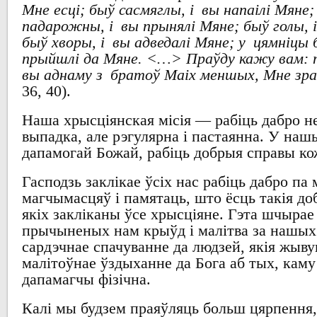
Мне есці; быў сасмяглы, і вы напаілі Мяне;
падарожны, і вы прынялі Мяне; быў голы, і
быў хворы, і вы адведалі Мяне; у цямніцы 
прыйшлі да Мяне.
<…
>
Праўду кажу вам: 
вы аднаму з братоў Маіх меншых, Мне зра
36, 40).
Наша
хрысціянская місія
—
рабіць дабро н
выпадка
,
але рэгулярна і пастаянна
.
У нашы
дапамогай Божай
,
рабіць добрыя справы к
Гасподзь заклікае ўсіх
нас
рабіць дабро
па 
магчымасцяў
і памятаць
,
што ёсць такія
до
якіх закліканы ўсе хрысціяне
.
Гэта шчырае
прычыненых нам крыўд
і малітва за нашых
сардэчнае спачуванне да
людзей, якія жыву
малітоўнае
ўздыханне да Бога
аб тых
,
каму
дапамагчы фізічна
.
Калі мы будзем праяўляць больш цярпення