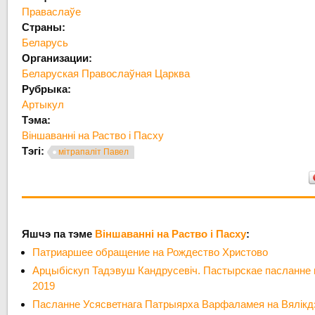
Праваслаўе
Страны:
Беларусь
Организации:
Беларуская Правослаўная Царква
Рубрыка:
Артыкул
Тэма:
Віншаванні на Раство і Пасху
Тэгі:
мітрапаліт Павел
Яшчэ па тэме
Віншаванні на Раство і Пасху
:
Патриаршее обращение на Рождество Христово
Арцыбіскуп Тадэвуш Кандрусевіч. Пастырскае пасланне
2019
Пасланне Усясветнага Патрыярха Варфаламея на Вялікд