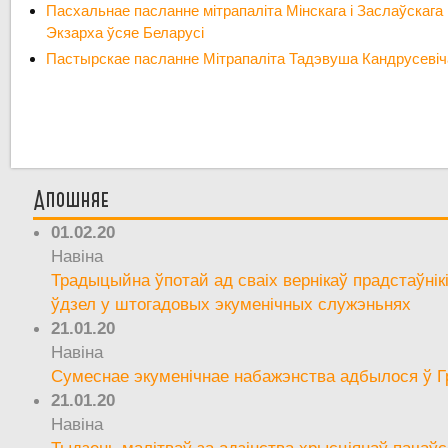
Пасхальнае пасланне мітрапаліта Мінскага і Заслаўскаг
Экзарха ўсяе Беларусі
Пастырскае пасланне Мітрапаліта Тадэвуша Кандрусевіча 
Апошняе
01.02.20
Навіна
Традыцыйна ўпотай ад сваіх вернікаў прадстаўнік
ўдзел у штогадовых экуменічных служэньнях
21.01.20
Навіна
Сумеснае экуменічнае набажэнства адбылося ў Г
21.01.20
Навіна
Тыдзень малітваў за адзінства хрысціянаў пачаўс