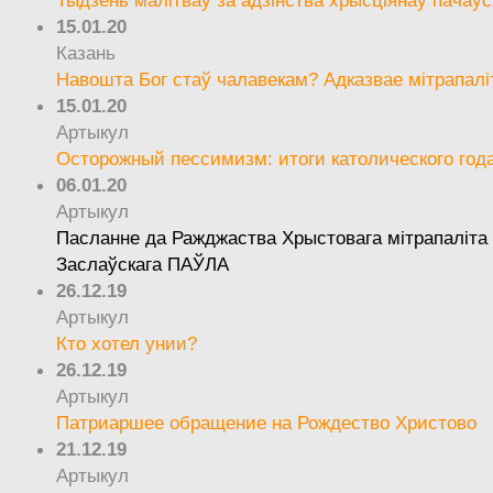
15.01.20
Казань
Навошта Бог стаў чалавекам? Адказвае мітрапалі
15.01.20
Артыкул
Осторожный пессимизм: итоги католического год
06.01.20
Артыкул
Пасланне да Ражджаства Хрыстовага мітрапаліта 
Заслаўскага ПАЎЛА
26.12.19
Артыкул
Кто хотел унии?
26.12.19
Артыкул
Патриаршее обращение на Рождество Христово
21.12.19
Артыкул