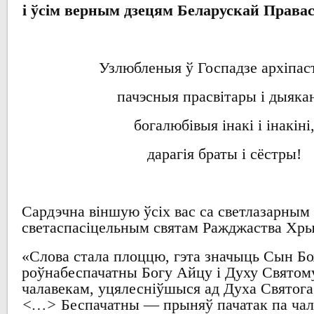
і
ўсім верным дзецям
Беларускай Права
Узлюбленыя ў Госпадзе архіпа
пачэсныя
прасвітары і дыяка
богалюбівыя
інакі і інакіні
дарагія
браты і
сёстры!
Сардэчна віншую ўсіх
вас
са светлазарным 
светаспасіцельным
святам
Ражджаства Хры
«
Слова стала плоццю
,
гэта значыць Сын Б
роўнабеспачатны
Богу
Айцу і
Духу Святом
чалавекам
,
уцялесніўшыся
ад
Духа
Святога
<…>
Беспачатны
—
прыняў пачатак па ча