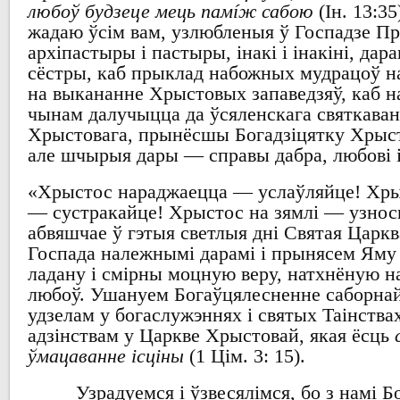
любоў будзеце мець памíж сабою
(
І
н. 13
жадаю ўсім
вам,
узлюбленыя ў Госпадзе П
архіпастыры і пастыры
,
інакі і інакіні
,
дара
сёстры,
каб прыклад
набожных
мудрацоў
н
на
выкананне
Хрыстовых
запаведзяў
,
каб
н
чынам далучыцца
да ўсяленскага святкава
Хрыстовага
,
прынёсшы
Богадзіцятку Хрыс
але шчырыя
дары
—
справы дабра
,
любові 
«
Хрыстос нараджаецца
—
услаўляйце
!
Хры
—
сустракайце
!
Хрыстос
на
зямлі
—
узнос
абвяшчае ў гэтыя светлыя дні Святая Царкв
Госпада
належнымі дарамі
і прынясем Яму 
ладану і смірны
моцную
веру,
натхнёную н
любоў
.
Ушануем
Богаўцялесненне
саборна
удзелам у
богаслужэннях
і
святых
Таінства
адзінствам
у Царкве Хрыстовай
,
якая ёсць
ўмацаванне ісціны
(1
Цім
. 3: 15).
Узрадуемся і ўзвесялімся
,
бо з намі
Бо