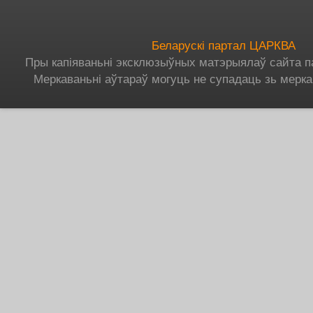
Беларускі партал ЦАРКВА
Пры капіяваньні эксклюзыўных матэрыялаў сайта п
Меркаваньні аўтараў могуць не супадаць зь мерка