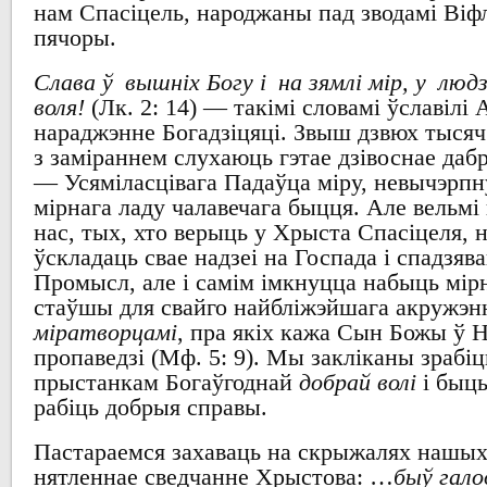
нам
Спасіцель
,
народжаны пад зводамі Віф
пячоры
.
Слава ў вышніх Богу і на зямлі мір, у люд
воля!
(Лк. 2: 14) —
такімі словамі ўславілі
А
нараджэнне Богадзіцяці
.
Звыш дзвюх
тыся
з заміраннем
слухаюць гэтае дзівоснае даб
—
Усяміласцівага Падаўца міру
,
невычэрпн
мірнага ладу чалавечага быцця
.
Але вельмі 
нас,
тых, хто верыць у
Хрыста Спасіцеля
, 
ўскладаць свае надзеі на Госпада
і спадзяв
Промысл,
але і самім імкнуцца набыць
мір
стаўшы для свайго
найбліжэйшага акружэн
міратворцамі
,
пра якіх
кажа Сын Божы ў Н
пропаведзі
(Мф. 5: 9). Мы
закліканы зрабі
прыстанкам Богаўгоднай
добрай волі
і быц
рабіць добрыя справы
.
Пастараемся
захаваць
на
скрыжалях нашых
нятленнае сведчанне Хрыстова
: …
быў гало