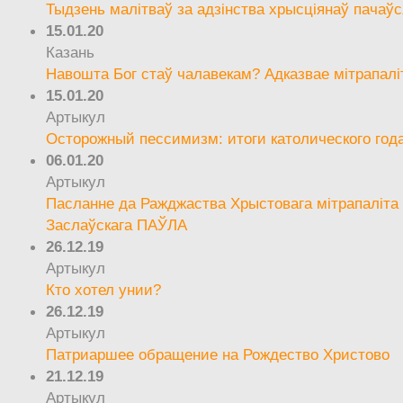
Тыдзень малітваў за адзінства хрысціянаў пачаўс
15.01.20
Казань
Навошта Бог стаў чалавекам? Адказвае мітрапалі
15.01.20
Артыкул
Осторожный пессимизм: итоги католического год
06.01.20
Артыкул
Пасланне да Ражджаства Хрыстовага мітрапаліта 
Заслаўскага ПАЎЛА
26.12.19
Артыкул
Кто хотел унии?
26.12.19
Артыкул
Патриаршее обращение на Рождество Христово
21.12.19
Артыкул