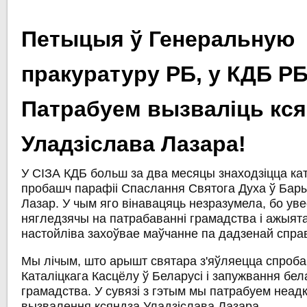
Петыцыя ў Генеральную
пракуратуру РБ, у КДБ РБ
Патрабуем вызваліць кся
Уладзіслава Лазара!
У СІЗА КДБ больш за два месяцы знаходзіцца кат
пробашч парафіі Спаслання Святога Духа ў Бар
Лазар. У чым яго вінавацяць незразумела, бо уве
нягледзячы на патрабаванні грамадства і ажыят
настойліва захоўвае маўчанне па дадзенай спра
Мы лічым, што арышт святара з'яўляецца спроб
Каталіцкага Касцёлу ў Беларусі і запужвання бел
грамадства. У сувязі з гэтым мы патрабуем неад
вызвалення ксяндза Уладзіслава Лазара.