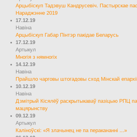
Арцыбіскуп Тадэвуш Кандрусевіч. Пастырскае па
Нараджэнне 2019
17.12.19
Навіна
Арцыбіскуп Габар Пінтэр пакідае Беларусь
17.12.19
Артыкул
Многія з нямногіх
14.12.19
Навіна
Прайшло чарговы штогадовы сход Мінскай епархі
10.12.19
Навіна
Дзмітрый Кісялёў раскрытыкаваў пазіцыю РПЦ па
мацярынству
09.12.19
Артыкул
Каліноўскі: «Я злачынец не па перакананні ...»