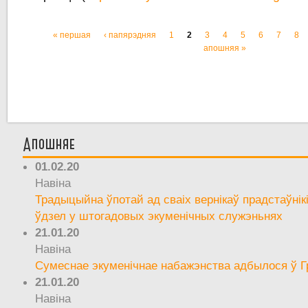
« першая
‹ папярэдняя
1
2
3
4
5
6
7
8
Старонкі
апошняя »
Апошняе
01.02.20
Навіна
Традыцыйна ўпотай ад сваіх вернікаў прадстаўнік
ўдзел у штогадовых экуменічных служэньнях
21.01.20
Навіна
Сумеснае экуменічнае набажэнства адбылося ў Г
21.01.20
Навіна