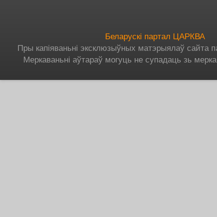
Беларускі партал ЦАРКВА
Пры капіяваньні эксклюзыўных матэрыялаў сайта п
Меркаваньні аўтараў могуць не супадаць зь мерка