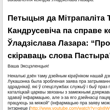
Петыцыя да Мітрапаліта
Кандрусевіча па справе к
Ўладзіслава Лазара: “Пр
скіраваць слова Пастыра
Ваша Эксцэленцыя!
Некалькі дзён таму дзейным кіраўніком нашай дз
Лукашэнка была зробленая заява пра затрыманн
здраднікаў, які ў спецслужбах служыў і быў праз 
каталіцкай царквы звязаны з замежнымі дзяржавам
здаваў інфармацыю, але з-за яго дзейнасці пацяр
працуюць за мяжой” (інфармацыю пра заяву можн
Інтэрнеце (
http://www.youtube.com/watch?v=glx