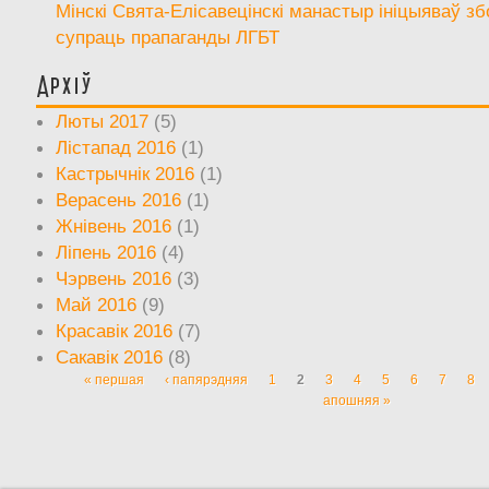
Мінскі Свята-Елісавецінскі манастыр ініцыяваў зб
супраць прапаганды ЛГБТ
Архіў
Люты 2017
(5)
Лістапад 2016
(1)
Кастрычнік 2016
(1)
Верасень 2016
(1)
Жнівень 2016
(1)
Ліпень 2016
(4)
Чэрвень 2016
(3)
Май 2016
(9)
Красавік 2016
(7)
Сакавік 2016
(8)
« першая
‹ папярэдняя
1
2
3
4
5
6
7
8
Старонкі
апошняя »