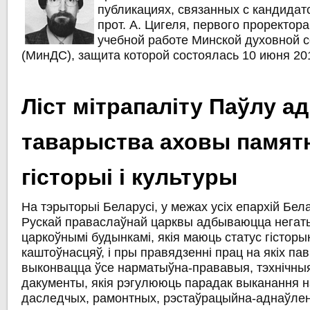
публикациях, связанных с кандидат
прот. А. Цигеля, первого проректор
учебной работе Минской духовной 
(МинДС), защита которой состоялась 10 июня 201
Ліст мітрапаліту Паўлу ад
таварыства аховы памятн
гісторыі і культуры
На тэрыторыі Беларусі, у межах усіх епархій Бел
Рускай праваслаўнай царквы адбываюцца негат
царкоўнымі будынкамі, якія маюць статус гісторы
каштоўнасцяў, і пры правядзенні прац на якіх па
выконвацца ўсе нарматыўна-прававыя, тэхнічны
дакументы, якія рэгулююць парадак выканання н
даследчых, рамонтных, рэстаўрацыйна-аднаўлен