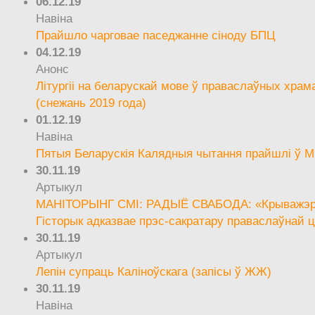
06.12.19
Навіна
Прайшло чарговае паседжанне сіноду БПЦ
04.12.19
Анонс
Літургіі на беларускай мове ў праваслаўных храм
(снежань 2019 года)
01.12.19
Навіна
Пятыя Беларускія Калядныя чытання прайшлі ў М
30.11.19
Артыкул
МАНІТОРЫНГ СМІ: РАДЫЁ СВАБОДА: «Крыважэрн
Гісторык адказвае прэс-сакратару праваслаўнай ц
30.11.19
Артыкул
Лепін супраць Каліноўскага (запісы ў ЖЖ)
30.11.19
Навіна