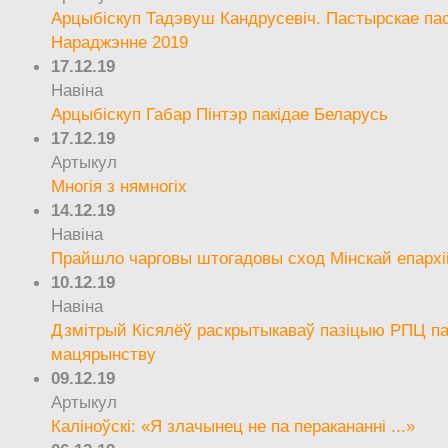
Арцыбіскуп Тадэвуш Кандрусевіч. Пастырскае па
Нараджэнне 2019
17.12.19
Навіна
Арцыбіскуп Габар Пінтэр пакідае Беларусь
17.12.19
Артыкул
Многія з нямногіх
14.12.19
Навіна
Прайшло чарговы штогадовы сход Мінскай епархі
10.12.19
Навіна
Дзмітрый Кісялёў раскрытыкаваў пазіцыю РПЦ па
мацярынству
09.12.19
Артыкул
Каліноўскі: «Я злачынец не па перакананні ...»