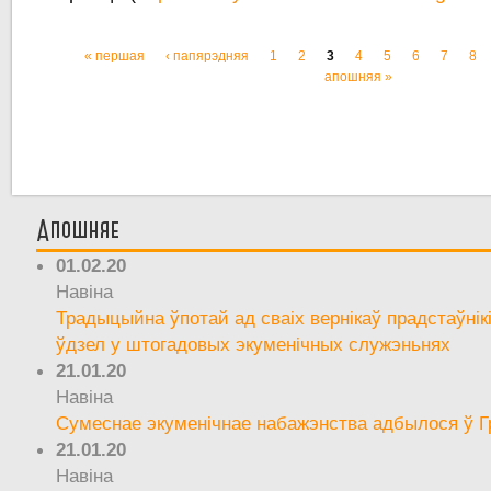
« першая
‹ папярэдняя
1
2
3
4
5
6
7
8
Старонкі
апошняя »
Апошняе
01.02.20
Навіна
Традыцыйна ўпотай ад сваіх вернікаў прадстаўнік
ўдзел у штогадовых экуменічных служэньнях
21.01.20
Навіна
Сумеснае экуменічнае набажэнства адбылося ў Г
21.01.20
Навіна