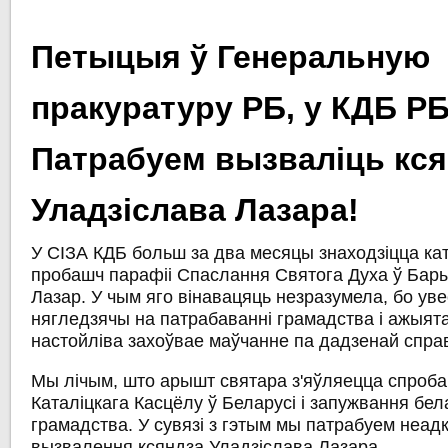
Петыцыя ў Генеральную
пракуратуру РБ, у КДБ РБ
Патрабуем вызваліць кся
Уладзіслава Лазара!
У СІЗА КДБ больш за два месяцы знаходзіцца кат
пробашч парафіі Спаслання Святога Духа ў Бар
Лазар. У чым яго вінавацяць незразумела, бо уве
нягледзячы на патрабаванні грамадства і ажыят
настойліва захоўвае маўчанне па дадзенай спра
Мы лічым, што арышт святара з'яўляецца спроб
Каталіцкага Касцёлу ў Беларусі і запужвання бел
грамадства. У сувязі з гэтым мы патрабуем неад
вызвалення ксяндза Уладзіслава Лазара.