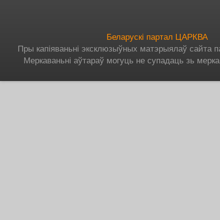
Беларускі партал ЦАРКВА
Пры капіяваньні эксклюзыўных матэрыялаў сайта п
Меркаваньні аўтараў могуць не супадаць зь мерка