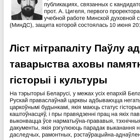
публикациях, связанных с кандидат
прот. А. Цигеля, первого проректор
учебной работе Минской духовной 
(МинДС), защита которой состоялась 10 июня 201
Ліст мітрапаліту Паўлу ад
таварыства аховы памятн
гісторыі і культуры
На тэрыторыі Беларусі, у межах усіх епархій Бел
Рускай праваслаўнай царквы адбываюцца негат
царкоўнымі будынкамі, якія маюць статус гісторы
каштоўнасцяў, і пры правядзенні прац на якіх па
выконвацца ўсе нарматыўна-прававыя, тэхнічны
дакументы, якія рэгулююць парадак выканання н
даследчых, рамонтных, рэстаўрацыйна-аднаўлен