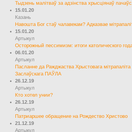
Тыдзень малітваў за адзінства хрысціянаў пачаўс
15.01.20
Казань
Навошта Бог стаў чалавекам? Адказвае мітрапалі
15.01.20
Артыкул
Осторожный пессимизм: итоги католического год
06.01.20
Артыкул
Пасланне да Ражджаства Хрыстовага мітрапаліта 
Заслаўскага ПАЎЛА
26.12.19
Артыкул
Кто хотел унии?
26.12.19
Артыкул
Патриаршее обращение на Рождество Христово
21.12.19
Артыкул