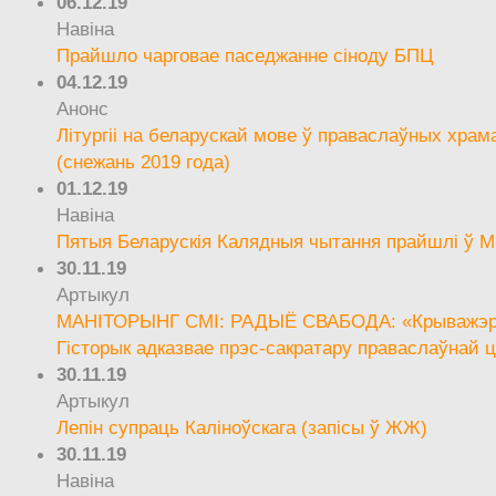
06.12.19
Навіна
Прайшло чарговае паседжанне сіноду БПЦ
04.12.19
Анонс
Літургіі на беларускай мове ў праваслаўных храм
(снежань 2019 года)
01.12.19
Навіна
Пятыя Беларускія Калядныя чытання прайшлі ў М
30.11.19
Артыкул
МАНІТОРЫНГ СМІ: РАДЫЁ СВАБОДА: «Крыважэрн
Гісторык адказвае прэс-сакратару праваслаўнай ц
30.11.19
Артыкул
Лепін супраць Каліноўскага (запісы ў ЖЖ)
30.11.19
Навіна