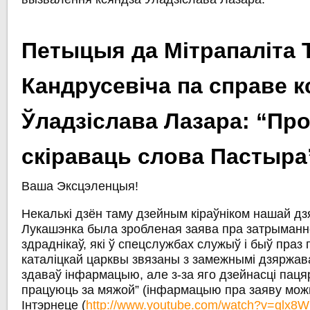
Петыцыя да Мітрапаліта
Кандрусевіча па справе к
Ўладзіслава Лазара: “Пр
скіраваць слова Пастыра
Ваша Эксцэленцыя!
Некалькі дзён таму дзейным кіраўніком нашай дз
Лукашэнка была зробленая заява пра затрыманн
здраднікаў, які ў спецслужбах служыў і быў праз 
каталіцкай царквы звязаны з замежнымі дзяржавам
здаваў інфармацыю, але з-за яго дзейнасці пацяр
працуюць за мяжой” (інфармацыю пра заяву можн
Інтэрнеце (
http://www.youtube.com/watch?v=glx