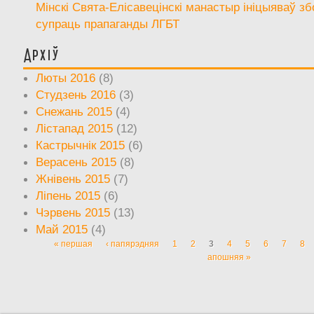
Мінскі Свята-Елісавецінскі манастыр ініцыяваў зб
супраць прапаганды ЛГБТ
Архіў
Люты 2016
(8)
Студзень 2016
(3)
Снежань 2015
(4)
Лістапад 2015
(12)
Кастрычнік 2015
(6)
Верасень 2015
(8)
Жнівень 2015
(7)
Ліпень 2015
(6)
Чэрвень 2015
(13)
Май 2015
(4)
« першая
‹ папярэдняя
1
2
3
4
5
6
7
8
Старонкі
апошняя »