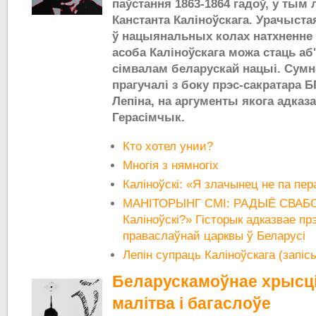
паўстання 1863-1864 гадоў, у тым 
Канстанта Каліноўскага. Урачыста
ў нацыянальных колах натхненне 
асоба Каліноўскага можа стаць а
сімвалам беларускай нацыі. Сумн
прагучалі з боку прэс-сакратара Б
Лепіна, на аргументы якога адказа
Герасімчык.
Кто хотел унии?
Многія з нямногіх
Каліноўскі: «Я злачынец не па пера
МАНІТОРЫНГ СМІ: РАДЫЁ СВАБО
Каліноўскі?» Гісторык адказвае пр
праваслаўнай царквы ў Беларусі
Лепін супраць Каліноўскага (запі
Беларускамоўнае хрысці
малітва і багаслоўе