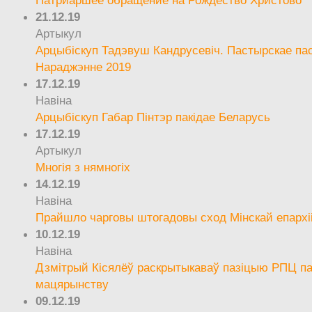
21.12.19
Артыкул
Арцыбіскуп Тадэвуш Кандрусевіч. Пастырскае па
Нараджэнне 2019
17.12.19
Навіна
Арцыбіскуп Габар Пінтэр пакідае Беларусь
17.12.19
Артыкул
Многія з нямногіх
14.12.19
Навіна
Прайшло чарговы штогадовы сход Мінскай епархі
10.12.19
Навіна
Дзмітрый Кісялёў раскрытыкаваў пазіцыю РПЦ па
мацярынству
09.12.19