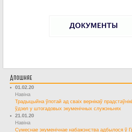
Апошняе
01.02.20
Навіна
Традыцыйна ўпотай ад сваіх вернікаў прадстаўнік
ўдзел у штогадовых экуменічных служэньнях
21.01.20
Навіна
Сумеснае экуменічнае набажэнства адбылося ў Г