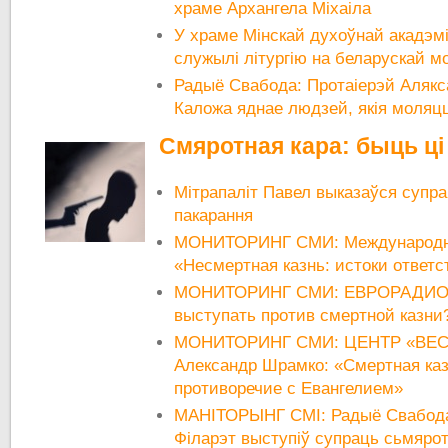
храме Архангела Міхаіла
У храме Мінскай духоўнай акадэм
служылі літургію на беларускай м
Радыё Свабода: Протаіерэй Алякс
Каложа яднае людзей, якія моляц
Смяротная кара: быць ці
Мітрапаліт Павел выказаўся супр
пакарання
МОНИТОРИНГ СМИ: Международн
«Несмертная казнь: истоки ответ
МОНИТОРИНГ СМИ: ЕВРОРАДИО: 
выступать против смертной казни
МОНИТОРИНГ СМИ: ЦЕНТР «ВЕСН
Александр Шрамко: «Cмертная каз
противоречие с Евангелием»
МАНІТОРЫНГ СМІ: Радыё Свабода:
Філарэт выступіў супраць сьмярот