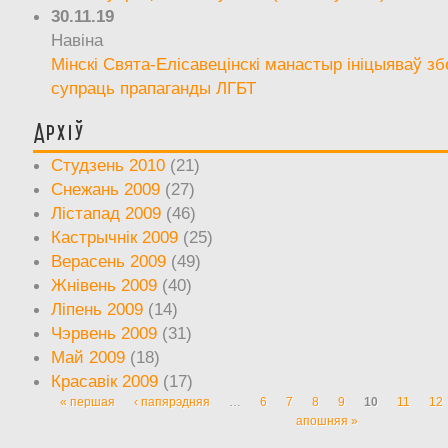
30.11.19
Навіна
Мінскі Свята-Елісавецінскі манастыр ініцыяваў зб
супраць прапаганды ЛГБТ
Архіў
Студзень 2010
(21)
Снежань 2009
(27)
Лістапад 2009
(46)
Кастрычнік 2009
(25)
Верасень 2009
(49)
Жнівень 2009
(40)
Ліпень 2009
(14)
Чэрвень 2009
(31)
Май 2009
(18)
Красавік 2009
(17)
« першая
‹ папярэдняя
…
6
7
8
9
10
11
12
Старонкі
апошняя »