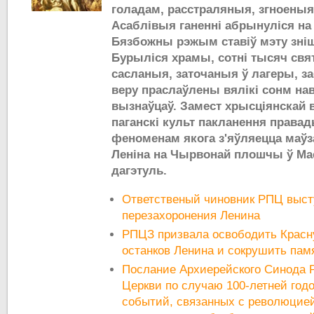
голадам, расстраляныя, згноеныя 
Асаблівыя ганенні абрынуліся на 
Бязбожны рэжым ставіў мэту зні
Бурыліся храмы, сотні тысяч свя
сасланыя, заточаныя ў лагеры, заб
веру праслаўлены вялікі сонм нав
вызнаўцаў. Замест хрысціянскай
паганскі культ пакланення права
феноменам якога з'яўляецца маўз
Леніна на Чырвонай плошчы ў Маск
дагэтуль.
Ответственый чиновник РПЦ выст
перезахоронения Ленина
РПЦЗ призвала освободить Красн
останков Ленина и сокрушить пам
Послание Архиерейского Синода 
Церкви по случаю 100-летней год
событий, связанных с революцией