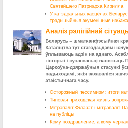
Святейшего Патриарха Кирилла
У катэдральных касцёлах Беларус
традыцыйныя экуменічныя набаж
Аналіз рэлігійнай сітуац
Беларусь – шматканфэсыйная краі
Каталіцтва тут стагодзьдзямі існу
ўплываюць адзін на аднаго. Асабл
гісторыі і сучаснасьці належыць 
Царкоўна-дзяржаўныя стасункі ўс
падыходамі, якія захаваліся яшчэ
атэістычнага часу.
Осторожный пессимизм: итоги кат
Типовая приходская жизнь вопреки 
Мітрапаліт Філарэт і мітрапаліт Па
на публіцы
Кому поздравление, а кому черная