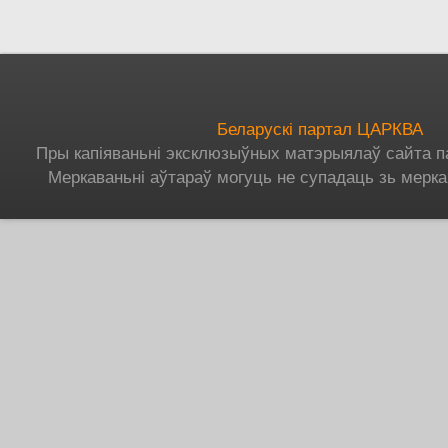
Беларускі партал ЦАРКВА
Пры капіяваньні эксклюзыўных матэрыялаў сайта п
Меркаваньні аўтараў могуць не супадаць зь мерка