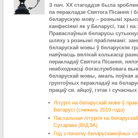
З пач. ХХ стагоддзя была зроблен
па перакладзе Святога Пісання і 
беларускую мову – рознымі хрысц
канфесіямі як у Беларусі, так і на
Праваслаўныя беларусы сутыкнул
шляху з рознымі праблемамі: за
беларускай мовы ў беларускім гр
наяўнасць вялікай колькасці раз
перакладаў Святога Пісання, няпэ
неабходнасці богаслужбовага вы
беларускай мовы, амаль поўная 
грунтоўных перакладаў на белару
працаў св. айцоў, гэтак і сучасных
Літургіі на беларускай мове ў пр
Беларусі (снежань 2019 года)
Пасхальная літургія на беларуска
Сухарава (ВІДЭА)
Год з пачатку беларускамоўных сл