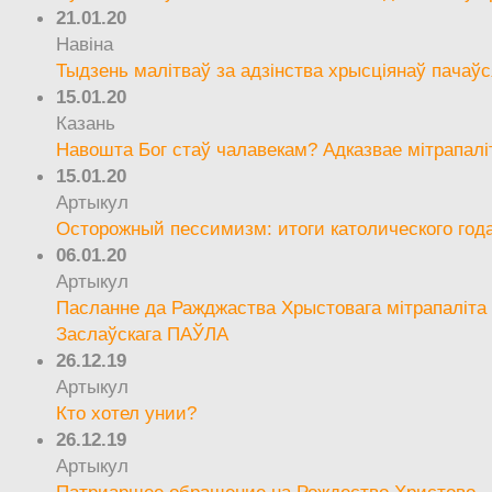
21.01.20
Навіна
Тыдзень малітваў за адзінства хрысціянаў пачаўс
15.01.20
Казань
Навошта Бог стаў чалавекам? Адказвае мітрапалі
15.01.20
Артыкул
Осторожный пессимизм: итоги католического год
06.01.20
Артыкул
Пасланне да Ражджаства Хрыстовага мітрапаліта 
Заслаўскага ПАЎЛА
26.12.19
Артыкул
Кто хотел унии?
26.12.19
Артыкул
Патриаршее обращение на Рождество Христово