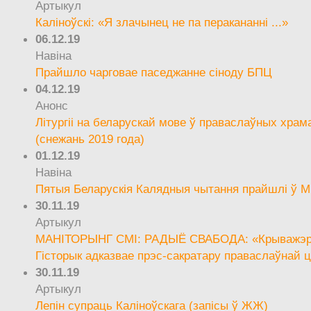
Артыкул
Каліноўскі: «Я злачынец не па перакананні ...»
06.12.19
Навіна
Прайшло чарговае паседжанне сіноду БПЦ
04.12.19
Анонс
Літургіі на беларускай мове ў праваслаўных храм
(снежань 2019 года)
01.12.19
Навіна
Пятыя Беларускія Калядныя чытання прайшлі ў М
30.11.19
Артыкул
МАНІТОРЫНГ СМІ: РАДЫЁ СВАБОДА: «Крыважэрн
Гісторык адказвае прэс-сакратару праваслаўнай ц
30.11.19
Артыкул
Лепін супраць Каліноўскага (запісы ў ЖЖ)