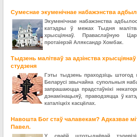
Сумеснае экуменічнае набажэнства адбыл
Экуменічнае набажэнства адбылос
катэдры ў межах Тыдня малітва
хрысціянаў. Праваслаўную Цар
протаіерэй Аляксандр Хомбак.
Тыдзень малітваў за адзінства хрысціянаў
студзеня
Гэты тыдзень праходзіць штогод в
Беларусі звычайна супольныя наба
запрашаюцца прадстаўнікі некатор
дэнамінацыяў, праводзяцца ў кат
каталіцкіх касцёлах.
Навошта Бог стаў чалавекам? Адказвае мі
Павел.
У сваёй штотыднёвай тэлевізі