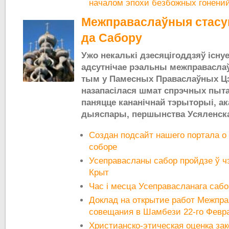
началом эпохи безбожных гонени
Межправаслаўныя стасун
да Сабору
Ужо некалькі дзесяцігоддзяў існуе
адсутнічае рэальны межправасла
тым у Памесных Праваслаўных Ц
назапасілася шмат спрэчных пытан
паняцце кананічнай тэрыторыі, а
дыяспары, першынства Усяленск
Создан подсайт нашего портала о
соборе
Усеправасланы сабор пройдзе ў чэ
Крыт
Час і месца Усеправасланага саб
Доклад на открытие работ Межпра
совещания в Шамбези 22-го Февра
Христианско-этическая оценка за