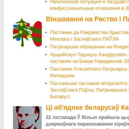
Религиозная ситуация и государст
конфессиональные отношения в 2
Віншаванні на Раство і П
Пасланне да Ражджаства Хрыстова
Мінскага і Заслаўскага ПАЎЛА
Патриаршее обращение на Рождес
Арцыбіскуп Тадэвуш Кандрусевіч.
пасланне на Божае Нараджэнне 2
Пасланне Усясветнага Патрыярха
Вялікдзень
Пасхальнае пасланне мітрапаліта 
Заслаўскага Паўла, Патрыяршага 
Беларусі
Ці аб'яднае беларусаў Ка
22 лістапада Ў Вільні прайшла ц
дзяржаўнага перапахавання кіраўн