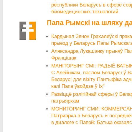
республики Беларусь в сфере со
биомедицинских технологий
Папа Рымскі на шляху да
Кардынал Зянон Грахалеўскі пра
прыезд у Беларусь Папы Рымскаг
Аляксандра Лукашэнку прыняў Па
Францішак
МАНІТОРЫНГ СМІ: РАДЫЁ ВАТЫКА
С.Алейнікам, паслом Беларусі ў В
Беларусі для візіту Пантыфіка ад
калі Папа ўвойдзе ў іх"
Развіццё рэлігійнай сферы ў Белар
патрыярхам
МОНИТОРИНГ СМИ: КОММЕРСАНТ
Патриарха в Беларусь и посредне
в диалоге с Папой: Батька оказал