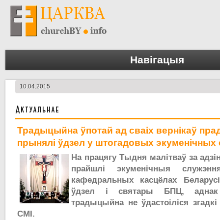
Навігацыя
10.04.2015
Актуальнае
Традыцыйна ўпотай ад сваіх вернікаў пра
прынялі ўдзел у штогадовых экуменічных
На працягу Тыдня малітваў за адзі
прайшлі экуменічныя служэнн
кафедральных касцёлах Беларусі
ўдзел і святары БПЦ, аднак
традыцыйна не ўдастоіліся згадкі
СМІ.