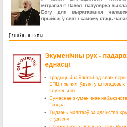
мітрапаліт Павел папулярна выклаў
Богу для выратавання чалавек
прыйсці ў свет і самому стаць чала
Галоўныя тэмы
Экуменічны рух - падар
еднасці
Традыцыйна ўпотай ад сваіх вернік
БПЦ прынялі ўдзел у штогадовых 
служэньнях
Сумеснае экуменічнае набажэнст
Гродна
Тыдзень малітваў за адзінства хр
студзеня
Совместное заявление Папы Римс