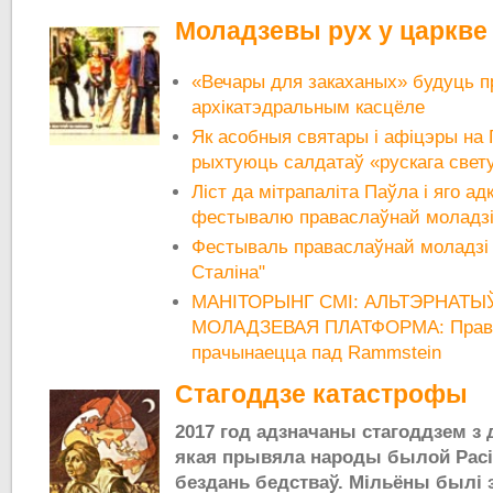
Моладзевы рух у царкве
«Вечары для закаханых» будуць пр
архікатэдральным касцёле
Як асобныя святары і афіцэры на
рыхтуюць салдатаў «рускага свету
Ліст да мітрапаліта Паўла і яго ад
фестывалю праваслаўнай моладзі н
Фестываль праваслаўнай моладзі п
Сталіна"
МАНІТОРЫНГ СМІ: АЛЬТЭРНАТЫ
МОЛАДЗЕВАЯ ПЛАТФОРМА: Права
прачынаецца пад Rammstein
Стагоддзе катастрофы
2017 год адзначаны стагоддзем з
якая прывяла народы былой Расі
бездань бедстваў. Мільёны былі 