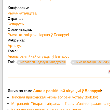
Конфессии:
Рыма-каталіцтва
Страны:
Беларусь
Организации:
Рыма-каталіцкая Царква ў Беларусі
Рубрыка:
Артыкул
Тэма:
Аналіз рэлігійнай сітуацыі ў Беларусі
Тэгі:
мітрапаліт Тадэвуш Кандрусевіч
Рыма-Каталіцкі Касцёл у
Яшчэ па тэме
Аналіз рэлігійнай сітуацыі ў Беларусі
:
Типовая приходская жизнь вопреки уставу (forb.by)
Мітрапаліт Філарэт і мітрапаліт Павел з'явіліся разам на 
Кому поздравление, а кому черная метка