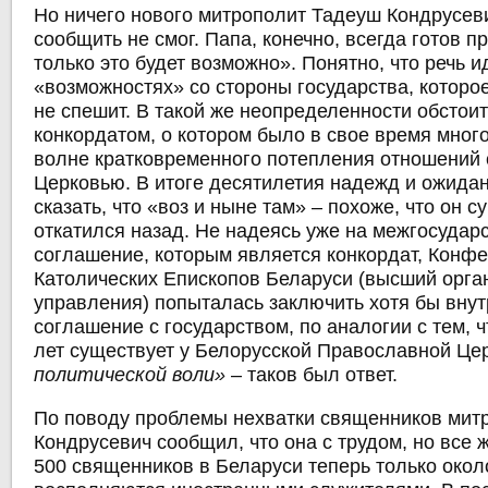
Но ничего нового митрополит Тадеуш Кондрусев
сообщить не смог. Папа, конечно, всегда готов п
только это будет возможно». Понятно, что речь и
«возможностях» со стороны государства, которо
не спешит. В такой же неопределенности обстоит
конкордатом, о котором было в свое время мног
волне кратковременного потепления отношений 
Церковью. В итоге десятилетия надежд и ожида
сказать, что «воз и ныне там» – похоже, что он 
откатился назад. Не надеясь уже на межгосудар
соглашение, которым является конкордат, Конф
Католических Епископов Беларуси (высший орга
управления) попыталась заключить хотя бы вну
соглашение с государством, по аналогии с тем, ч
лет существует у Белорусской Православной Це
политической воли»
– таков был ответ.
По поводу проблемы нехватки священников мит
Кондрусевич сообщил, что она с трудом, но все 
500 священников в Беларуси теперь только окол