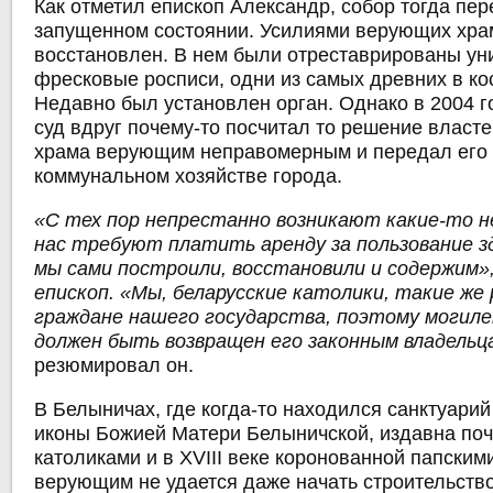
Как отметил епископ Александр, собор тогда пе
запущенном состоянии. Усилиями верующих хра
восстановлен. В нем были отреставрированы у
фресковые росписи, одни из самых древних в ко
Недавно был установлен орган. Однако в 2004 г
суд вдруг почему-то посчитал то решение власт
храма верующим неправомерным и передал его
коммунальном хозяйстве города.
«С тех пор непрестанно возникают какие-то н
нас требуют платить аренду за пользование з
мы сами построили, восстановили и содержим»
епископ. «Мы, беларусские католики, такие же
граждане нашего государства, поэтому могиле
должен быть возвращен его законным владельц
резюмировал он.
В Белыничах, где когда-то находился санктуари
иконы Божией Матери Белыничской, издавна по
католиками и в XVIII веке коронованной папским
верующим не удается даже начать строительство