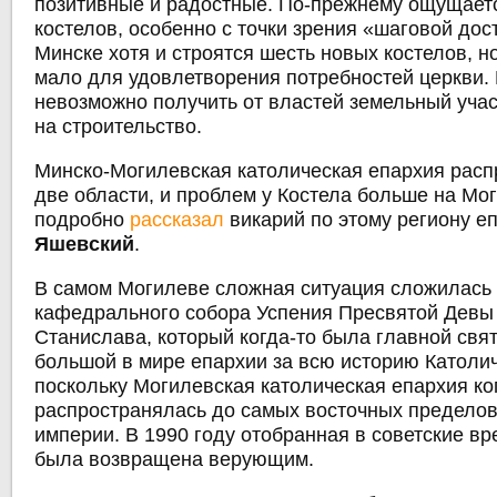
позитивные и радостные. По-прежнему ощущает
костелов, особенно с точки зрения «шаговой дос
Минске хотя и строятся шесть новых костелов, н
мало для удовлетворения потребностей церкви.
невозможно получить от властей земельный уча
на строительство.
Минско-Могилевская католическая епархия расп
две области, и проблем у Костела больше на Мо
подробно
рассказал
викарий по этому региону е
Яшевский
.
В самом Могилеве сложная ситуация сложилась 
кафедрального собора Успения Пресвятой Девы 
Станислава, который когда-то была главной свя
большой в мире епархии за всю историю Католи
поскольку Могилевская католическая епархия ко
распространялась до самых восточных пределов
империи. В 1990 году отобранная в советские в
была возвращена верующим.