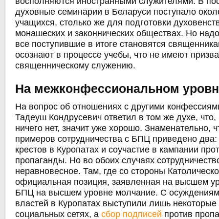
восполняются иностранными служителями. В по
духовные семинарии в Беларуси поступало окол
учащихся, столько же для подготовки духовенст
монашеских и законнических обществах. Но надо
все поступившие в итоге становятся священника
осознают в процессе учебы, что не имеют призва
священническому служению.
На межконфессиональном уровн
На вопрос об отношениях с другими конфессиям
Тадеуш Кондрусевич ответил в том же духе, что,
ничего нет, значит уже хорошо. Знаменательно, ч
примеров сотрудничества с БПЦ приведено два:
крестов в Куропатах и соучастие в кампании про
пропаганды. Но во обоих случаях сотрудничеств
неравновесное. Там, где со стороны Католическ
официальная позиция, заявленная на высшем ур
БПЦ на высшем уровне молчание. С осуждениям
властей в Куропатах выступили лишь некоторые
социальных сетях, а
сбор подписей
против пропа