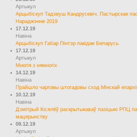
Артыкул
Арцыбіскуп Тадэвуш Кандрусевіч. Пастырскае па
Нараджэнне 2019
17.12.19
Навіна
Арцыбіскуп Габар Пінтэр пакідае Беларусь
17.12.19
Артыкул
Многія з нямногіх
14.12.19
Навіна
Прайшло чарговы штогадовы сход Мінскай епархі
10.12.19
Навіна
Дзмітрый Кісялёў раскрытыкаваў пазіцыю РПЦ па
мацярынству
09.12.19
Артыкул