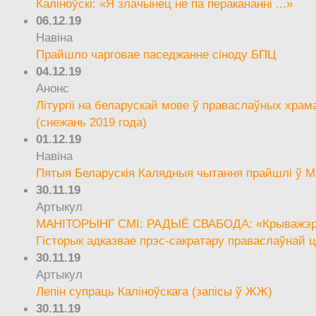
Каліноўскі: «Я злачынец не па перакананні ...»
06.12.19
Навіна
Прайшло чарговае паседжанне сіноду БПЦ
04.12.19
Анонс
Літургіі на беларускай мове ў праваслаўных храм
(снежань 2019 года)
01.12.19
Навіна
Пятыя Беларускія Калядныя чытання прайшлі ў М
30.11.19
Артыкул
МАНІТОРЫНГ СМІ: РАДЫЁ СВАБОДА: «Крыважэрн
Гісторык адказвае прэс-сакратару праваслаўнай ц
30.11.19
Артыкул
Лепін супраць Каліноўскага (запісы ў ЖЖ)
30.11.19