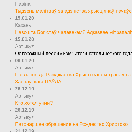
Навіна
Тыдзень малітваў за адзінства хрысціянаў пачаўс
15.01.20
Казань
Навошта Бог стаў чалавекам? Адказвае мітрапалі
15.01.20
Артыкул
Осторожный пессимизм: итоги католического год
06.01.20
Артыкул
Пасланне да Ражджаства Хрыстовага мітрапаліта 
Заслаўскага ПАЎЛА
26.12.19
Артыкул
Кто хотел унии?
26.12.19
Артыкул
Патриаршее обращение на Рождество Христово
21.12.19