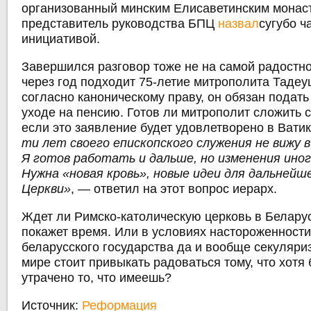
организованный минским Елисаветинским монас
представитель руководства БПЦ
назвал
сугубо ч
инициативой.
Завершился разговор тоже не на самой радостно
через год подходит 75-летие митрополита Тадеу
согласно каноническому праву, он обязан подать
уходе на пенсию. Готов ли митрополит сложить 
если это заявление будет удовлетворено в Вати
ти лет своего епископского служения не вижу 
Я готов работать и дальше, но изменения ино
Нужна «новая кровь», новые идеи для дальнейш
Церкви»
, — ответил на этот вопрос иерарх.
Ждет ли Римско-католическую церковь в Беларус
покажет время. Или в условиях настороженности
беларусского государства да и вообще секуляри
мире стоит привыкать радоваться тому, что хотя
утрачено то, что имеешь?
Источник:
Реформация