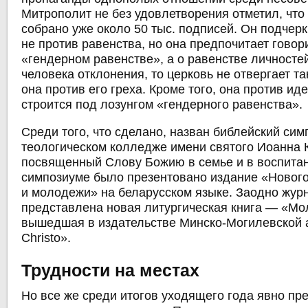
Митрополит не без удовлетворения отметил, чт
собрано уже около 50 тыс. подписей. Он подчерк
не против равенства, но она предпочитает говор
«гендерном равенстве», а о равенстве личностей
человека отклонения, то церковь не отвергает та
она против его греха. Кроме того, она против ид
строится под лозунгом «гендерного равенства».
Среди того, что сделано, назван библейский си
теологическом колледже имени святого Иоанна 
посвященный Слову Божию в семье и в воспитан
симпозиуме было презентовано издание «Нового
и молодежи» на беларусском языке. Заодно жур
представлена новая литургическая книга — «Мо
вышедшая в издательстве Минско-Могилевской 
Christo».
Трудности на местах
Но все же среди итогов уходящего года явно пр