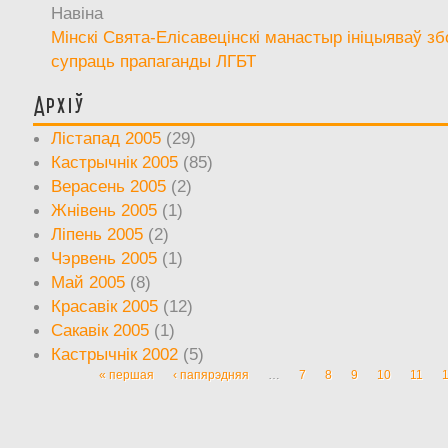
Навіна
Мінскі Свята-Елісавецінскі манастыр ініцыяваў зб
супраць прапаганды ЛГБТ
Архіў
Лістапад 2005
(29)
Кастрычнік 2005
(85)
Верасень 2005
(2)
Жнівень 2005
(1)
Ліпень 2005
(2)
Чэрвень 2005
(1)
Май 2005
(8)
Красавік 2005
(12)
Сакавік 2005
(1)
Кастрычнік 2002
(5)
« першая
‹ папярэдняя
…
7
8
9
10
11
Старонкі