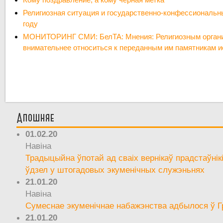
Религиозная ситуация и государственно-конфессиональн
году
МОНИТОРИНГ СМИ: БелТА: Мнения: Религиозным органи
внимательнее относиться к переданным им памятникам и
Апошняе
01.02.20
Навіна
Традыцыйна ўпотай ад сваіх вернікаў прадстаўнік
ўдзел у штогадовых экуменічных служэньнях
21.01.20
Навіна
Сумеснае экуменічнае набажэнства адбылося ў Г
21.01.20