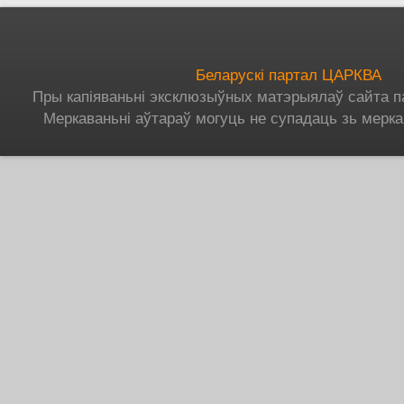
Беларускі партал ЦАРКВА
Пры капіяваньні эксклюзыўных матэрыялаў сайта п
Меркаваньні аўтараў могуць не супадаць зь мерка