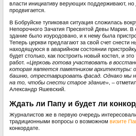
власти инициативу верующих поддерживают, но 
продвигается.
В Бобруйске тупиковая ситуация сложилась вокр
Непорочного Зачатия Пресвятой Девы Марии. В 
здание было изуродовано, и к нему была пристр
Теперь церкви предлагают за свой счет снести 
находящуюся в аварийном состоянии пристройку.
будет столько, как построить новый костел, и это
работ.
«Церковь готова участвовать в восстан
которая является памятником архитектуры:
башню, отреставрировать фасад. Однако мы н
на то, чтобы снести старое здание»
, – отмети
Александр Яшевский.
Ждать ли Папу и будет ли конко
Журналистов же в первую очередь интересовал
традиционными вопросы о возможном
визите Па
конкордате.