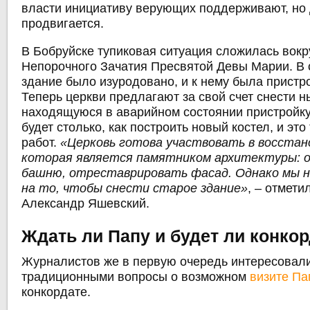
власти инициативу верующих поддерживают, но 
продвигается.
В Бобруйске тупиковая ситуация сложилась вокр
Непорочного Зачатия Пресвятой Девы Марии. В 
здание было изуродовано, и к нему была пристр
Теперь церкви предлагают за свой счет снести 
находящуюся в аварийном состоянии пристройку.
будет столько, как построить новый костел, и это
работ.
«Церковь готова участвовать в восстан
которая является памятником архитектуры:
башню, отреставрировать фасад. Однако мы н
на то, чтобы снести старое здание»
, – отмети
Александр Яшевский.
Ждать ли Папу и будет ли конко
Журналистов же в первую очередь интересовал
традиционными вопросы о возможном
визите Па
конкордате.