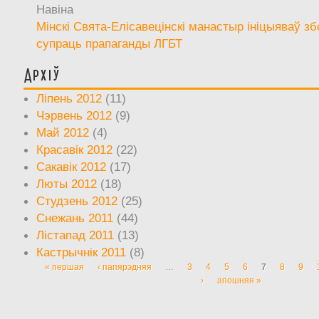
Навіна
Мінскі Свята-Елісавецінскі манастыр ініцыяваў зб
супраць прапаганды ЛГБТ
Архіў
Ліпень 2012
(11)
Чэрвень 2012
(9)
Май 2012
(4)
Красавік 2012
(22)
Сакавік 2012
(17)
Люты 2012
(18)
Студзень 2012
(25)
Снежань 2011
(44)
Лістапад 2011
(13)
Кастрычнік 2011
(8)
« першая
‹ папярэдняя
…
3
4
5
6
7
8
9
Старонкі
›
апошняя »