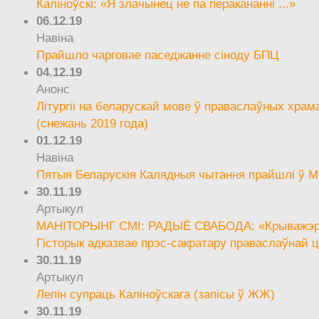
Каліноўскі: «Я злачынец не па перакананні ...»
06.12.19
Навіна
Прайшло чарговае паседжанне сіноду БПЦ
04.12.19
Анонс
Літургіі на беларускай мове ў праваслаўных храм
(снежань 2019 года)
01.12.19
Навіна
Пятыя Беларускія Калядныя чытання прайшлі ў М
30.11.19
Артыкул
МАНІТОРЫНГ СМІ: РАДЫЁ СВАБОДА: «Крыважэрн
Гісторык адказвае прэс-сакратару праваслаўнай ц
30.11.19
Артыкул
Лепін супраць Каліноўскага (запісы ў ЖЖ)
30.11.19