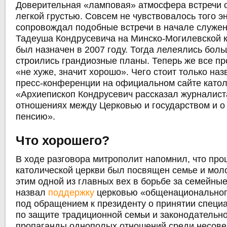
Доверительная «ламповая» атмосфера встречи о
легкой грустью. Совсем не чувствовалось того эн
сопровождал подобные встречи в начале служе
Тадеуша Кондрусевича на Минско-Могилевской к
был назначен в 2007 году. Тогда лелеялись бол
строились грандиозные планы. Теперь же все пр
«не хуже, значит хорошо». Чего стоит только на
пресс-конференции на официальном сайте катол
«Архиепископ Кондрусевич рассказал журналист
отношениях между Церковью и государством и о
пенсию».
Что хорошего?
В ходе разговора митрополит напомнил, что пр
католической церкви был посвящен семье и моло
этим одной из главных вех в борьбе за семейные
назвал
поддержку
церковью «общенациональног
под обращением к президенту о принятии специ
по защите традиционной семьи и законодательно
пропаганды однополых отношений среди несове