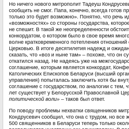
Но ничего нового митрополит Тадеуш Кондрусев
сообщить не смог. Папа, конечно, всегда готов п
только это будет возможно». Понятно, что речь и
«возможностях» со стороны государства, которо
не спешит. В такой же неопределенности обстоит
конкордатом, о котором было в свое время мног
волне кратковременного потепления отношений 
Церковью. В итоге десятилетия надежд и ожида
сказать, что «воз и ныне там» – похоже, что он 
откатился назад. Не надеясь уже на межгосудар
соглашение, которым является конкордат, Конф
Католических Епископов Беларуси (высший орга
управления) попыталась заключить хотя бы вну
соглашение с государством, по аналогии с тем, ч
лет существует у Белорусской Православной Це
политической воли»
– таков был ответ.
По поводу проблемы нехватки священников мит
Кондрусевич сообщил, что она с трудом, но все 
500 священников в Беларуси теперь только окол