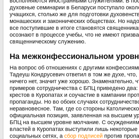
восполняются иностранными служителями. В по
духовные семинарии в Беларуси поступало окол
учащихся, столько же для подготовки духовенст
монашеских и законнических обществах. Но надо
все поступившие в итоге становятся священника
осознают в процессе учебы, что не имеют призва
священническому служению.
На межконфессиональном уровн
На вопрос об отношениях с другими конфессиям
Тадеуш Кондрусевич ответил в том же духе, что,
ничего нет, значит уже хорошо. Знаменательно, ч
примеров сотрудничества с БПЦ приведено два:
крестов в Куропатах и соучастие в кампании про
пропаганды. Но во обоих случаях сотрудничеств
неравновесное. Там, где со стороны Католическ
официальная позиция, заявленная на высшем ур
БПЦ на высшем уровне молчание. С осуждениям
властей в Куропатах выступили лишь некоторые
социальных сетях, а
сбор подписей
против пропа