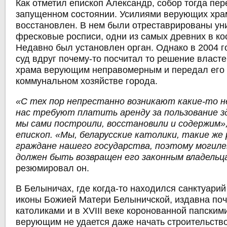
Как отметил епископ Александр, собор тогда пе
запущенном состоянии. Усилиями верующих хра
восстановлен. В нем были отреставрированы у
фресковые росписи, одни из самых древних в ко
Недавно был установлен орган. Однако в 2004 г
суд вдруг почему-то посчитал то решение власт
храма верующим неправомерным и передал его
коммунальном хозяйстве города.
«С тех пор непрестанно возникают какие-то н
нас требуют платить аренду за пользование з
мы сами построили, восстановили и содержим»
епископ. «Мы, беларусские католики, такие же
граждане нашего государства, поэтому могиле
должен быть возвращен его законным владельц
резюмировал он.
В Белыничах, где когда-то находился санктуари
иконы Божией Матери Белыничской, издавна по
католиками и в XVIII веке коронованной папским
верующим не удается даже начать строительство