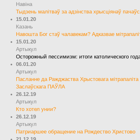
Навіна
Тыдзень малітваў за адзінства хрысціянаў пачаўс
15.01.20
Казань
Навошта Бог стаў чалавекам? Адказвае мітрапалі
15.01.20
Артыкул
Осторожный пессимизм: итоги католического год
06.01.20
Артыкул
Пасланне да Ражджаства Хрыстовага мітрапаліта 
Заслаўскага ПАЎЛА
26.12.19
Артыкул
Кто хотел унии?
26.12.19
Артыкул
Патриаршее обращение на Рождество Христово
21.12.19