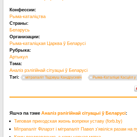
Конфессии:
Рыма-каталіцтва
Страны:
Беларусь
Организации:
Рыма-каталіцкая Царква ў Беларусі
Рубрыка:
Артыкул
Тэма:
Аналіз рэлігійнай сітуацыі ў Беларусі
Тэгі:
мітрапаліт Тадэвуш Кандрусевіч
Рыма-Каталіцкі Касцёл у
Яшчэ па тэме
Аналіз рэлігійнай сітуацыі ў Беларусі
:
Типовая приходская жизнь вопреки уставу (forb.by)
Мітрапаліт Філарэт і мітрапаліт Павел з'явіліся разам на 
Кому поздравление, а кому черная метка