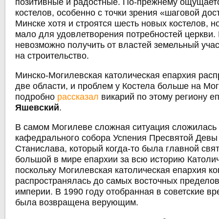
позитивные и радостные. По-прежнему ощущает
костелов, особенно с точки зрения «шаговой дос
Минске хотя и строятся шесть новых костелов, н
мало для удовлетворения потребностей церкви.
невозможно получить от властей земельный уча
на строительство.
Минско-Могилевская католическая епархия расп
две области, и проблем у Костела больше на Мо
подробно
рассказал
викарий по этому региону е
Яшевский
.
В самом Могилеве сложная ситуация сложилась 
кафедрального собора Успения Пресвятой Девы 
Станислава, который когда-то была главной свя
большой в мире епархии за всю историю Католи
поскольку Могилевская католическая епархия ко
распространялась до самых восточных пределов
империи. В 1990 году отобранная в советские в
была возвращена верующим.