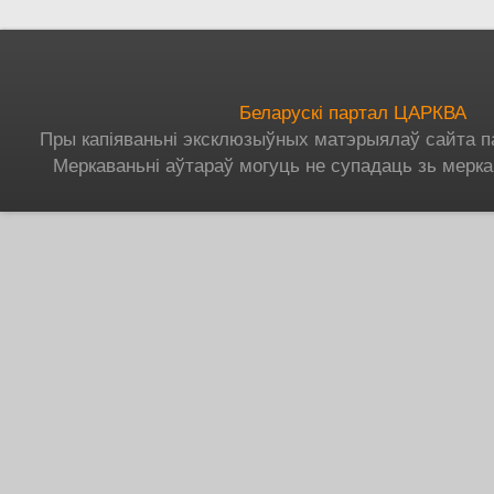
Беларускі партал ЦАРКВА
Пры капіяваньні эксклюзыўных матэрыялаў сайта п
Меркаваньні аўтараў могуць не супадаць зь мерка