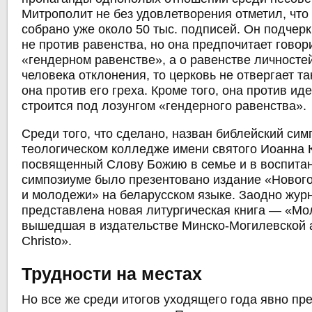
Митрополит не без удовлетворения отметил, чт
собрано уже около 50 тыс. подписей. Он подчерк
не против равенства, но она предпочитает говор
«гендерном равенстве», а о равенстве личностей
человека отклонения, то церковь не отвергает та
она против его греха. Кроме того, она против ид
строится под лозунгом «гендерного равенства».
Среди того, что сделано, назван библейский си
теологическом колледже имени святого Иоанна 
посвященный Слову Божию в семье и в воспитан
симпозиуме было презентовано издание «Нового
и молодежи» на беларусском языке. Заодно жур
представлена новая литургическая книга — «Мо
вышедшая в издательстве Минско-Могилевской 
Christo».
Трудности на местах
Но все же среди итогов уходящего года явно пр