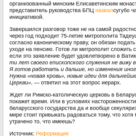
организованный минским Елисаветинским монас
представитель руководства БПЦ
назвал
сугубо ч
инициативой.
Завершился разговор тоже не на самой радостно
через год подходит 75-летие митрополита Тадеу
согласно каноническому праву, он обязан подать
уходе на пенсию. Готов ли митрополит сложить 
если это заявление будет удовлетворено в Вати
ти лет своего епископского служения не вижу 
Я готов работать и дальше, но изменения ино
Нужна «новая кровь», новые идеи для дальнейш
Церкви»
, — ответил на этот вопрос иерарх.
Ждет ли Римско-католическую церковь в Беларус
покажет время. Или в условиях настороженности
беларусского государства да и вообще секуляри
мире стоит привыкать радоваться тому, что хотя
утрачено то, что имеешь?
Источник:
Реформация