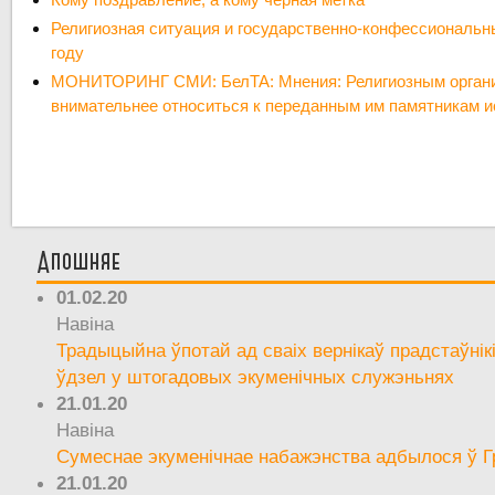
Религиозная ситуация и государственно-конфессиональн
году
МОНИТОРИНГ СМИ: БелТА: Мнения: Религиозным органи
внимательнее относиться к переданным им памятникам и
Апошняе
01.02.20
Навіна
Традыцыйна ўпотай ад сваіх вернікаў прадстаўнік
ўдзел у штогадовых экуменічных служэньнях
21.01.20
Навіна
Сумеснае экуменічнае набажэнства адбылося ў Г
21.01.20