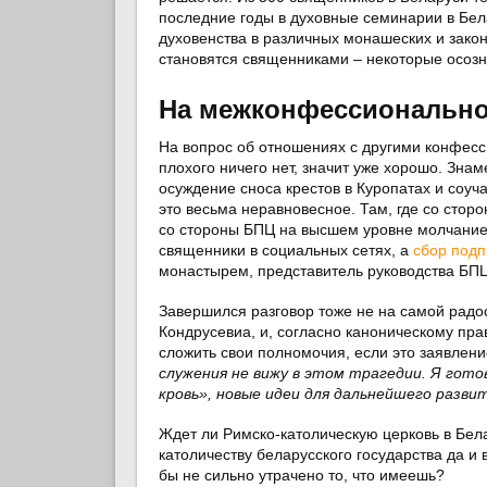
последние годы в духовные семинарии в Бела
духовенства в различных монашеских и закон
становятся священниками – некоторые осозн
На межконфессионально
На вопрос об отношениях с другими конфесси
плохого ничего нет, значит уже хорошо. Зна
осуждение сноса крестов в Куропатах и соуч
это весьма неравновесное. Там, где со сто
со стороны БПЦ на высшем уровне молчание.
священники в социальных сетях, а
сбор подп
монастырем, представитель руководства БП
Завершился разговор тоже не на самой радо
Кондрусевиа, и, согласно каноническому пра
сложить свои полномочия, если это заявлен
служения не вижу в этом трагедии. Я гото
кровь», новые идеи для дальнейшего разви
Ждет ли Римско-католическую церковь в Бела
католичеству беларусского государства да и
бы не сильно утрачено то, что имеешь?