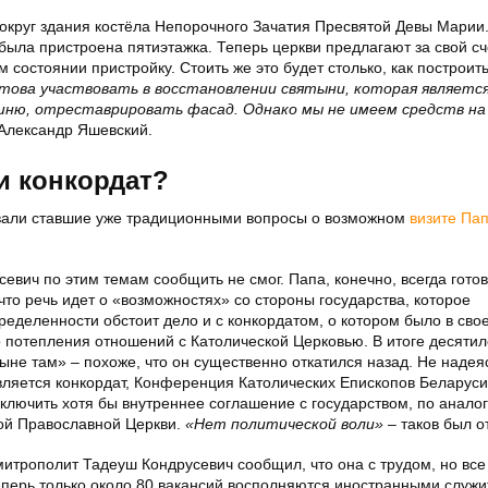
округ здания костёла Непорочного Зачатия Пресвятой Девы Марии.
была пристроена пятиэтажка. Теперь церкви предлагают за свой сч
остоянии пристройку. Стоить же это будет столько, как построит
това участвовать в восстановлении святыни, которая являетс
ю, отреставрировать фасад. Однако мы не имеем средств на
 Александр Яшевский.
и конкордат?
вали ставшие уже традиционными вопросы о возможном
визите Па
евич по этим темам сообщить не смог. Папа, конечно, всегда готов
что речь идет о «возможностях» со стороны государства, которое
пределенности обстоит дело и с конкордатом, о котором было в сво
о потепления отношений с Католической Церковью. В итоге десяти
ныне там» – похоже, что он существенно откатился назад. Не надея
ляется конкордат, Конференция Католических Епископов Беларус
ключить хотя бы внутреннее соглашение с государством, по аналог
кой Православной Церкви.
«Нет политической воли»
– таков был от
итрополит Тадеуш Кондрусевич сообщил, что она с трудом, но все
еперь только около 80 вакансий восполняются иностранными служи