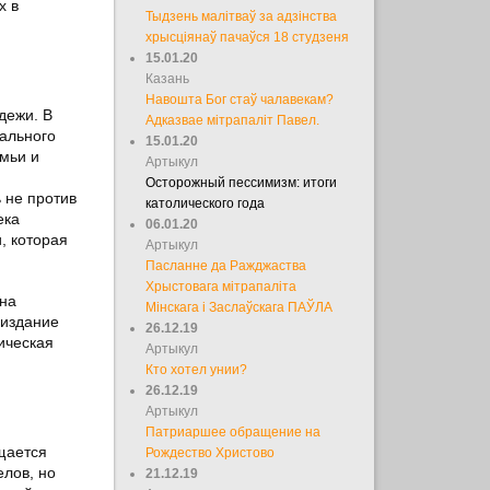
х в
Тыдзень малітваў за адзінства
хрысціянаў пачаўся 18 студзеня
15.01.20
Казань
Навошта Бог стаў чалавекам?
дежи. В
Адказвае мітрапаліт Павел.
ального
15.01.20
мьи и
Артыкул
Осторожный пессимизм: итоги
 не против
католического года
ека
06.01.20
и, которая
Артыкул
Пасланне да Ражджаства
Хрыстовага мітрапаліта
нна
Мінскага і Заслаўскага ПАЎЛА
 издание
26.12.19
ическая
Артыкул
Кто хотел унии?
26.12.19
Артыкул
Патриаршее обращение на
щается
Рождество Христово
елов, но
21.12.19