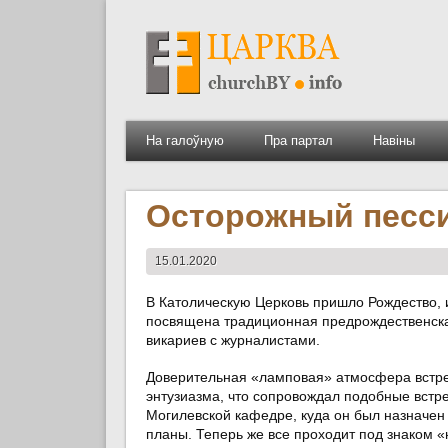
На галоўную
Пра партал
Навіны
Осторожный песси
15.01.2020
В Католическую Церковь пришло Рождество, и
посвящена традиционная предрождественска
викариев с журналистами.
Доверительная «ламповая» атмосфера встречи
энтузиазма, что сопровождал подобные встр
Могилевской кафедре, куда он был назначен
планы. Теперь же все проходит под знаком «