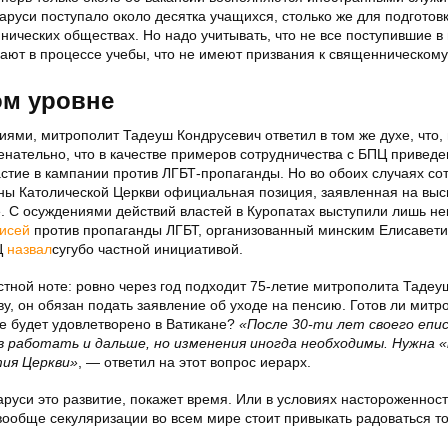
руси поступало около десятка учащихся, столько же для подготов
нических обществах. Но надо учитывать, что не все поступившие в 
ают в процессе учебы, что не имеют призвания к священническом
м уровне
ями, митрополит Тадеуш Кондрусевич ответил в том же духе, что,
менательно, что в качестве примеров сотрудничества с БПЦ приведе
астие в кампании против ЛГБТ-пропаганды. Но во обоих случаях со
роны Католической Церкви официальная позиция, заявленная на вы
 С осуждениями действий властей в Куропатах выступили лишь н
исей
против пропаганды ЛГБТ, организованный минским Елисавет
Ц
назвал
сугубо частной инициативой.
стной ноте: ровно через год подходит 75-летие митрополита Тадеу
ву, он обязан подать заявление об уходе на пенсию. Готов ли митр
ие будет удовлетворено в Ватикане?
«После 30-ти лет своего епи
в работать и дальше, но изменения иногда необходимы. Нужна «
тия Церкви»
, — ответил на этот вопрос иерарх.
руси это развитие, покажет время. Или в условиях настороженност
 вообще секуляризации во всем мире стоит привыкать радоваться то