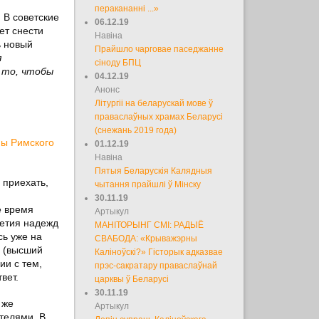
перакананні ...»
 В советские
06.12.19
ет снести
Навіна
ь новый
Прайшло чарговае паседжанне
я
сіноду БПЦ
 то, чтобы
04.12.19
Анонс
Літургіі на беларускай мове ў
праваслаўных храмах Беларусі
(снежань 2019 года)
пы Римского
01.12.19
Навіна
Пятыя Беларускія Калядныя
 приехать,
чытання прайшлі ў Мінску
30.11.19
е время
Артыкул
летия надежд
МАНІТОРЫНГ СМІ: РАДЫЁ
сь уже на
СВАБОДА: «Крыважэрны
и (высший
Каліноўскі?» Гісторык адказвае
ии с тем,
прэс-сакратару праваслаўнай
вет.
царквы ў Беларусі
30.11.19
 же
Артыкул
телями. В