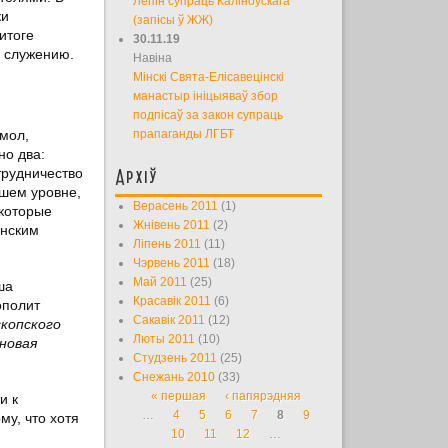
Лепін супраць Каліноўскага
ки
(запісы ў ЖЖ)
итоге
30.11.19
у служению.
Навіна
Мінскі Свята-Елісавецінскі
манастыр ініцыяваў збор
подпісаў за закон супраць
 мол,
прапаганды ЛГБТ
но два:
трудничество
Архіў
сшем уровне,
Верасень 2011
(1)
екоторые
Жнівень 2011
(2)
инским
Ліпень 2011
(11)
Чэрвень 2011
(18)
Май 2011
(25)
ша
Красавік 2011
(6)
ополит
Сакавік 2011
(12)
скопского
Люты 2011
(10)
новая
Студзень 2011
(25)
Снежань 2010
(33)
« першая
‹ папярэдняя
и к
Старонкі
…
4
5
6
7
8
9
му, что хотя
10
11
12
…