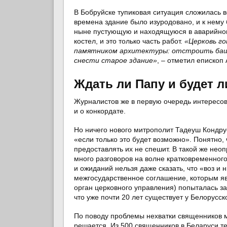
В Бобруйске тупиковая ситуация сложилась в
времена здание было изуродовано, и к нему 
ныне пустующую и находящуюся в аварийном с
костел, и это только часть работ.
«Церковь го
памятником архитектуры: отстроить башн
снести старое здание»
, – отметил епископ
Ждать ли Папу и будет л
Журналистов же в первую очередь интересо
и о конкордате.
Но ничего нового митрополит Тадеуш Кондрус
«если только это будет возможно». Понятно, 
предоставлять их не спешит. В такой же нео
много разговоров на волне кратковременног
и ожиданий нельзя даже сказать, что «воз и 
межгосударственное соглашение, которым яв
орган церковного управления) попыталась за
что уже почти 20 лет существует у Белорусс
По поводу проблемы нехватки священников м
решается. Из 500 священников в Беларуси т