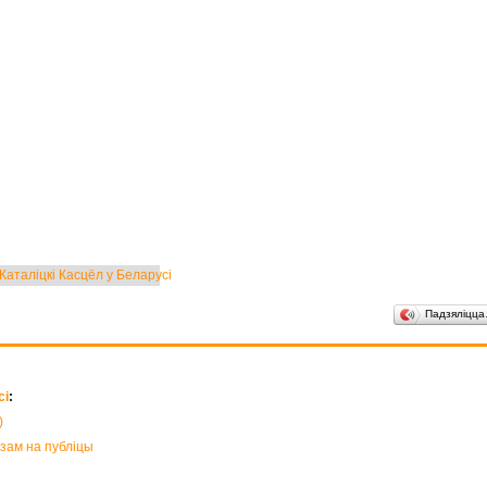
аталіцкі Касцёл у Беларусі
Падзяліцц
сі
:
)
азам на публіцы