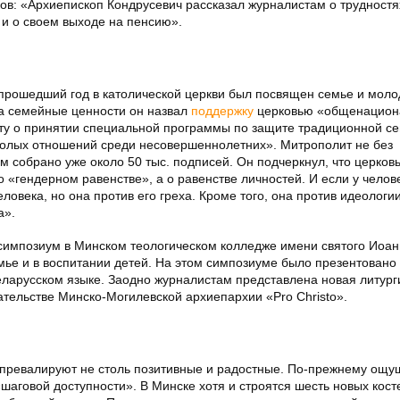
в: «Архиепископ Кондрусевич рассказал журналистам о трудностя
и о своем выходе на пенсию».
 прошедший год в католической церкви был посвящен семье и моло
 за семейные ценности он назвал
поддержку
церковью «общенацион
ту о принятии специальной программы по защите традиционной се
полых отношений среди несовершеннолетних». Митрополит не без
 собрано уже около 50 тыс. подписей. Он подчеркнул, что церковь
о «гендерном равенстве», а о равенстве личностей. И если у челов
еловека, но она против его греха. Кроме того, она против идеологи
а».
й симпозиум в Минском теологическом колледже имени святого Иоа
ье и в воспитании детей. На этом симпозиуме было презентовано
еларусском языке. Заодно журналистам представлена новая литург
тельстве Минско-Могилевской архиепархии «Pro Christo».
о превалируют не столь позитивные и радостные. По-прежнему ощу
«шаговой доступности». В Минске хотя и строятся шесть новых кост