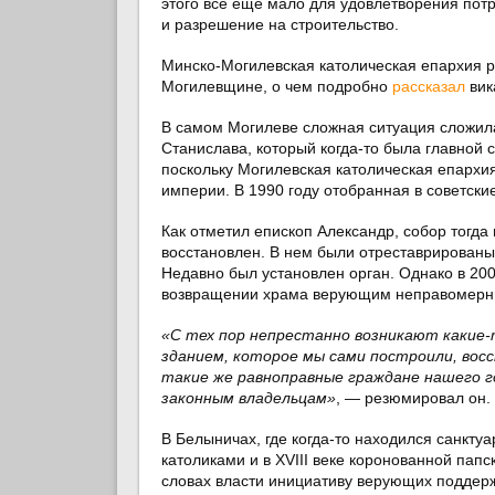
этого все еще мало для удовлетворения потр
и разрешение на строительство.
Минско-Могилевская католическая епархия р
Могилевщине, о чем подробно
рассказал
вик
В самом Могилеве сложная ситуация сложила
Станислава, который когда-то была главной
поскольку Могилевская католическая епархи
империи. В 1990 году отобранная в советск
Как отметил епископ Александр, собор тогд
восстановлен. В нем были отреставрированы
Недавно был установлен орган. Однако в 200
возвращении храма верующим неправомерны
«С тех пор непрестанно возникают какие-
зданием, которое мы сами построили, восс
такие же равноправные граждане нашего г
законным владельцам»
, — резюмировал он.
В Белыничах, где когда-то находился санкт
католиками и в XVIII веке коронованной пап
словах власти инициативу верующих поддержи