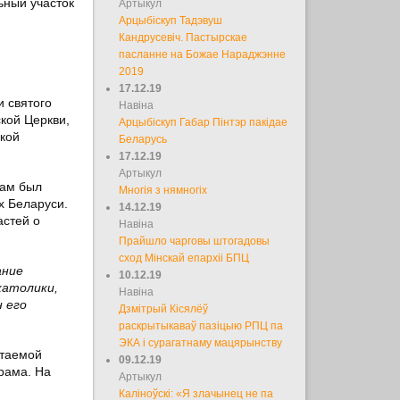
ьный участок
Артыкул
Арцыбіскуп Тадэвуш
Кандрусевіч. Пастырскае
пасланне на Божае Нараджэнне
2019
17.12.19
 святого
Навіна
кой Церкви,
Арцыбіскуп Габар Пінтэр пакідае
ской
Беларусь
17.12.19
Артыкул
рам был
Многія з нямногіх
х Беларуси.
14.12.19
астей о
Навіна
Прайшло чарговы штогадовы
сход Мінскай епархіі БПЦ
ание
10.12.19
католики,
Навіна
 его
Дзмітрый Кісялёў
раскрытыкаваў пазіцыю РПЦ па
ЭКА і сурагатнаму мацярынству
итаемой
09.12.19
рама. На
Артыкул
Каліноўскі: «Я злачынец не па