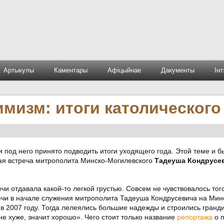
Артыкулы
Каментары
Афіцыйнае
Дакументы
Ін
мизм: итоги католического
 под него принято подводить итоги уходящего года. Этой теме и б
я встреча митрополита Минско-Могилевского
Тадеуша Кондрусе
 отдавала какой-то легкой грустью. Совсем не чувствовалось тог
ечи в начале служения митрополита Тадеуша Кондрусевича на Мин
 в 2007 году. Тогда лелеялись большие надежды и строились гранд
не хуже, значит хорошо». Чего стоит только название
репортажа
о п