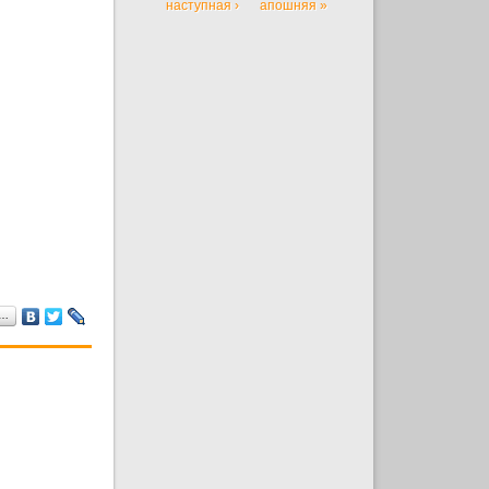
наступная ›
апошняя »
а…