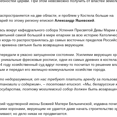
ебностей церкви. При этом невозможно получить от властей земел
аспространяется на две области, и проблем у Костела больше на
арий по этому региону епископ
Александр Яшевский
.
сь вокруг кафедрального собора Успения Пресвятой Девы Марии и
 святыней самой большой в мире епархии за всю историю Католичес
я когда-то распространялась до самых восточных пределов Россий
ие времена святыня была возвращена верующим.
а передали в ужасно запущенном состоянии. Усилиями верующих х
 уникальные фресковые росписи, одни из самых древних в костела
4 году хозяйственный суд вдруг почему-то посчитал то решение вл
м и передал его жилищно-коммунальном хозяйстве города.
то недоразумения, от нас требуют платить аренду за пользов
тановили и содержим», – посетовал епископ. «Мы, беларусские 
осударства, поэтому могилевский собор должен быть возвращен
уарий чудотворной иконы Божией Матери Белыничской, издавна поч
скими коронами, верующим не удается даже начать строительство х
вают, но дело никак не продвигается.