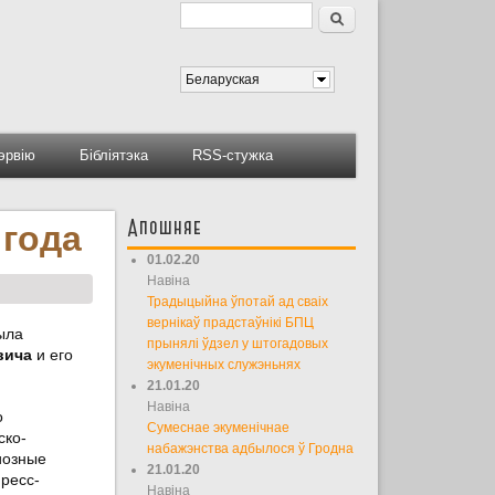
Пошук
Форма пошуку
Беларуская
тэрвію
Бібліятэка
RSS-стужка
Апошняе
 года
01.02.20
Навіна
Традыцыйна ўпотай ад сваіх
вернікаў прадстаўнікі БПЦ
ыла
прынялі ўдзел у штогадовых
вича
и его
экуменічных служэньнях
21.01.20
Навіна
о
Сумеснае экуменічнае
ско-
набажэнства адбылося ў Гродна
иозные
21.01.20
ресс-
Навіна