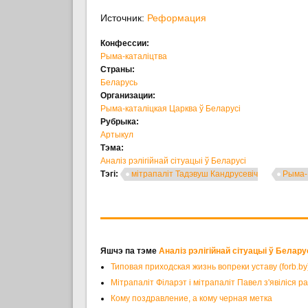
Источник:
Реформация
Конфессии:
Рыма-каталіцтва
Страны:
Беларусь
Организации:
Рыма-каталіцкая Царква ў Беларусі
Рубрыка:
Артыкул
Тэма:
Аналіз рэлігійнай сітуацыі ў Беларусі
Тэгі:
мітрапаліт Тадэвуш Кандрусевіч
Рыма-К
Яшчэ па тэме
Аналіз рэлігійнай сітуацыі ў Белару
Типовая приходская жизнь вопреки уставу (forb.by
Мітрапаліт Філарэт і мітрапаліт Павел з'явіліся р
Кому поздравление, а кому черная метка