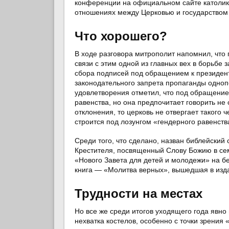
конференции на официальном сайте католико
отношениях между Церковью и государством 
Что хорошего?
В ходе разговора митрополит напомнил, что
связи с этим одной из главных вех в борьбе
сбора подписей под обращением к президен
законодательного запрета пропаганды одно
удовлетворения отметил, что под обращением
равенства, но она предпочитает говорить не 
отклонения, то церковь не отвергает такого ч
строится под лозунгом «гендерного равенств
Среди того, что сделано, назван библейски
Крестителя, посвященный Слову Божию в сем
«Нового Завета для детей и молодежи» на б
книга — «Молитва верных», вышедшая в изда
Трудности на местах
Но все же среди итогов уходящего года явн
нехватка костелов, особенно с точки зрения 