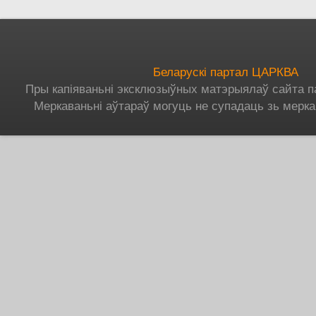
Беларускі партал ЦАРКВА
Пры капіяваньні эксклюзыўных матэрыялаў сайта п
Меркаваньні аўтараў могуць не супадаць зь мерка