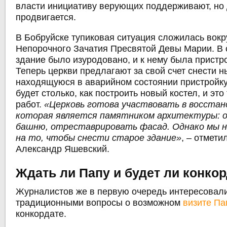
власти инициативу верующих поддерживают, но 
продвигается.
В Бобруйске тупиковая ситуация сложилась вокр
Непорочного Зачатия Пресвятой Девы Марии. В 
здание было изуродовано, и к нему была пристр
Теперь церкви предлагают за свой счет снести 
находящуюся в аварийном состоянии пристройку.
будет столько, как построить новый костел, и это
работ.
«Церковь готова участвовать в восстан
которая является памятником архитектуры:
башню, отреставрировать фасад. Однако мы н
на то, чтобы снести старое здание»
, – отмети
Александр Яшевский.
Ждать ли Папу и будет ли конко
Журналистов же в первую очередь интересовал
традиционными вопросы о возможном
визите Па
конкордате.