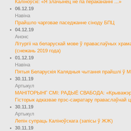
Каліноўскі: «Я злачынец не па перакананні ...»
06.12.19
Навіна
Прайшло чарговае паседжанне сіноду БПЦ
04.12.19
Анонс
Літургіі на беларускай мове ў праваслаўных храм
(снежань 2019 года)
01.12.19
Навіна
Пятыя Беларускія Калядныя чытання прайшлі ў М
30.11.19
Артыкул
МАНІТОРЫНГ СМІ: РАДЫЁ СВАБОДА: «Крыважэрн
Гісторык адказвае прэс-сакратару праваслаўнай ц
30.11.19
Артыкул
Лепін супраць Каліноўскага (запісы ў ЖЖ)
30.11.19