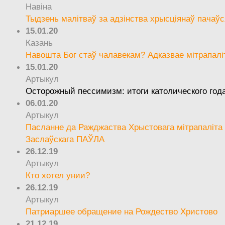
Навіна
Тыдзень малітваў за адзінства хрысціянаў пачаўс
15.01.20
Казань
Навошта Бог стаў чалавекам? Адказвае мітрапалі
15.01.20
Артыкул
Осторожный пессимизм: итоги католического год
06.01.20
Артыкул
Пасланне да Ражджаства Хрыстовага мітрапаліта 
Заслаўскага ПАЎЛА
26.12.19
Артыкул
Кто хотел унии?
26.12.19
Артыкул
Патриаршее обращение на Рождество Христово
21.12.19