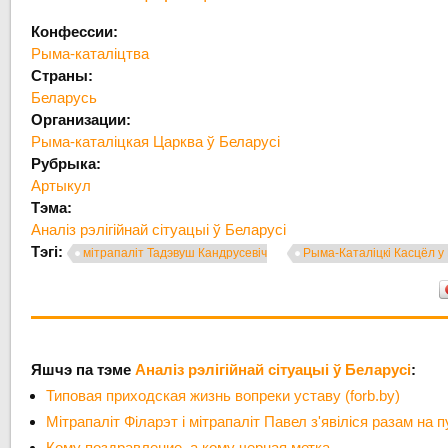
Конфессии:
Рыма-каталіцтва
Страны:
Беларусь
Организации:
Рыма-каталіцкая Царква ў Беларусі
Рубрыка:
Артыкул
Тэма:
Аналіз рэлігійнай сітуацыі ў Беларусі
Тэгі:
мітрапаліт Тадэвуш Кандрусевіч
Рыма-Каталіцкі Касцёл у
Яшчэ па тэме
Аналіз рэлігійнай сітуацыі ў Беларусі
:
Типовая приходская жизнь вопреки уставу (forb.by)
Мітрапаліт Філарэт і мітрапаліт Павел з'явіліся разам на 
Кому поздравление, а кому черная метка