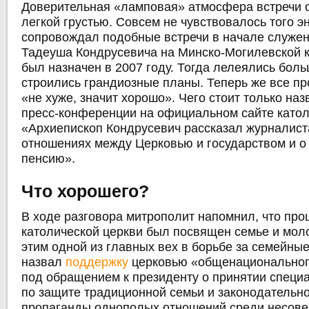
Доверительная «ламповая» атмосфера встречи о
легкой грустью. Совсем не чувствовалось того эн
сопровождал подобные встречи в начале служе
Тадеуша Кондрусевича на Минско-Могилевской к
был назначен в 2007 году. Тогда лелеялись бол
строились грандиозные планы. Теперь же все пр
«не хуже, значит хорошо». Чего стоит только на
пресс-конференции на официальном сайте катол
«Архиепископ Кондрусевич рассказал журналист
отношениях между Церковью и государством и о
пенсию».
Что хорошего?
В ходе разговора митрополит напомнил, что пр
католической церкви был посвящен семье и моло
этим одной из главных вех в борьбе за семейные
назвал
поддержку
церковью «общенациональног
под обращением к президенту о принятии специ
по защите традиционной семьи и законодательно
пропаганды однополых отношений среди несове