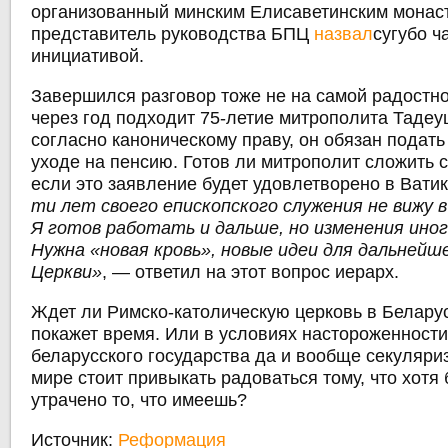
организованный минским Елисаветинским монас
представитель руководства БПЦ
назвал
сугубо ч
инициативой.
Завершился разговор тоже не на самой радостно
через год подходит 75-летие митрополита Тадеу
согласно каноническому праву, он обязан подать
уходе на пенсию. Готов ли митрополит сложить 
если это заявление будет удовлетворено в Вати
ти лет своего епископского служения не вижу 
Я готов работать и дальше, но изменения ино
Нужна «новая кровь», новые идеи для дальнейш
Церкви»
, — ответил на этот вопрос иерарх.
Ждет ли Римско-католическую церковь в Беларус
покажет время. Или в условиях настороженности
беларусского государства да и вообще секуляри
мире стоит привыкать радоваться тому, что хотя
утрачено то, что имеешь?
Источник:
Реформация