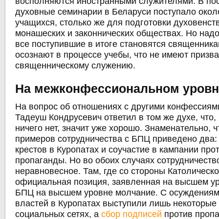
восполняются иностранными служителями. В по
духовные семинарии в Беларуси поступало окол
учащихся, столько же для подготовки духовенст
монашеских и законнических обществах. Но надо
все поступившие в итоге становятся священника
осознают в процессе учебы, что не имеют призва
священническому служению.
На межконфессиональном уровн
На вопрос об отношениях с другими конфессиям
Тадеуш Кондрусевич ответил в том же духе, что,
ничего нет, значит уже хорошо. Знаменательно, ч
примеров сотрудничества с БПЦ приведено два:
крестов в Куропатах и соучастие в кампании про
пропаганды. Но во обоих случаях сотрудничеств
неравновесное. Там, где со стороны Католическ
официальная позиция, заявленная на высшем ур
БПЦ на высшем уровне молчание. С осуждениям
властей в Куропатах выступили лишь некоторые
социальных сетях, а
сбор подписей
против пропа