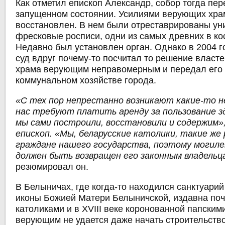
Как отметил епископ Александр, собор тогда пе
запущенном состоянии. Усилиями верующих хра
восстановлен. В нем были отреставрированы у
фресковые росписи, одни из самых древних в ко
Недавно был установлен орган. Однако в 2004 г
суд вдруг почему-то посчитал то решение власт
храма верующим неправомерным и передал его
коммунальном хозяйстве города.
«С тех пор непрестанно возникают какие-то н
нас требуют платить аренду за пользование з
мы сами построили, восстановили и содержим»
епископ. «Мы, беларусские католики, такие же
граждане нашего государства, поэтому могиле
должен быть возвращен его законным владельц
резюмировал он.
В Белыничах, где когда-то находился санктуари
иконы Божией Матери Белыничской, издавна по
католиками и в XVIII веке коронованной папским
верующим не удается даже начать строительство