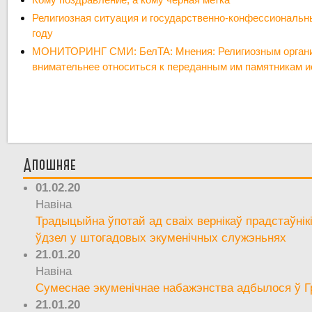
Религиозная ситуация и государственно-конфессиональн
году
МОНИТОРИНГ СМИ: БелТА: Мнения: Религиозным органи
внимательнее относиться к переданным им памятникам и
Апошняе
01.02.20
Навіна
Традыцыйна ўпотай ад сваіх вернікаў прадстаўнік
ўдзел у штогадовых экуменічных служэньнях
21.01.20
Навіна
Сумеснае экуменічнае набажэнства адбылося ў Г
21.01.20