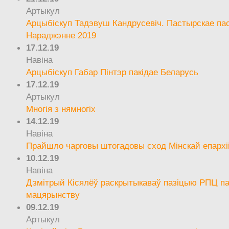
Артыкул
Арцыбіскуп Тадэвуш Кандрусевіч. Пастырскае па
Нараджэнне 2019
17.12.19
Навіна
Арцыбіскуп Габар Пінтэр пакідае Беларусь
17.12.19
Артыкул
Многія з нямногіх
14.12.19
Навіна
Прайшло чарговы штогадовы сход Мінскай епархі
10.12.19
Навіна
Дзмітрый Кісялёў раскрытыкаваў пазіцыю РПЦ па
мацярынству
09.12.19
Артыкул