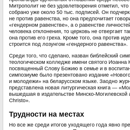
Митрополит не без удовлетворения отметил, чт
собрано уже около 50 тыс. подписей. Он подчерк
не против равенства, но она предпочитает говор
«гендерном равенстве», а о равенстве личностей
человека отклонения, то церковь не отвергает та
она против его греха. Кроме того, она против ид
строится под лозунгом «гендерного равенства».
Среди того, что сделано, назван библейский си
теологическом колледже имени святого Иоанна 
посвященный Слову Божию в семье и в воспитан
симпозиуме было презентовано издание «Нового
и молодежи» на беларусском языке. Заодно жур
представлена новая литургическая книга — «Мо
вышедшая в издательстве Минско-Могилевской 
Christo».
Трудности на местах
Но все же среди итогов уходящего года явно пр