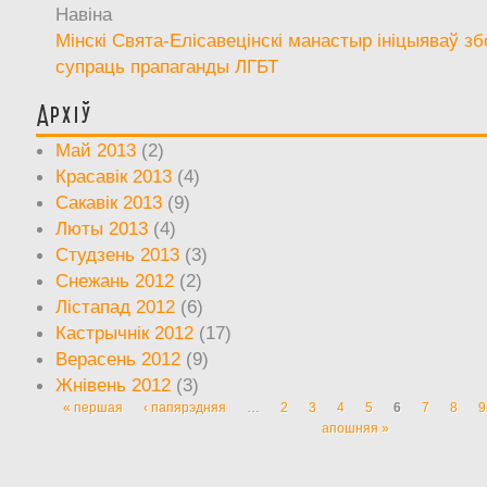
Навіна
Мінскі Свята-Елісавецінскі манастыр ініцыяваў зб
супраць прапаганды ЛГБТ
Архіў
Май 2013
(2)
Красавік 2013
(4)
Сакавік 2013
(9)
Люты 2013
(4)
Студзень 2013
(3)
Снежань 2012
(2)
Лістапад 2012
(6)
Кастрычнік 2012
(17)
Верасень 2012
(9)
Жнівень 2012
(3)
« першая
‹ папярэдняя
…
2
3
4
5
6
7
8
9
Старонкі
апошняя »