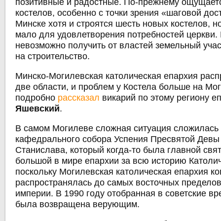
позитивные и радостные. По-прежнему ощущает
костелов, особенно с точки зрения «шаговой дос
Минске хотя и строятся шесть новых костелов, н
мало для удовлетворения потребностей церкви.
невозможно получить от властей земельный уча
на строительство.
Минско-Могилевская католическая епархия расп
две области, и проблем у Костела больше на Мо
подробно
рассказал
викарий по этому региону е
Яшевский
.
В самом Могилеве сложная ситуация сложилась 
кафедрального собора Успения Пресвятой Девы 
Станислава, который когда-то была главной свя
большой в мире епархии за всю историю Католи
поскольку Могилевская католическая епархия ко
распространялась до самых восточных пределов
империи. В 1990 году отобранная в советские в
была возвращена верующим.