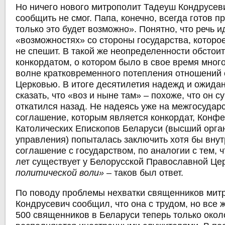
Но ничего нового митрополит Тадеуш Кондрусев
сообщить не смог. Папа, конечно, всегда готов п
только это будет возможно». Понятно, что речь и
«возможностях» со стороны государства, которо
не спешит. В такой же неопределенности обстоит
конкордатом, о котором было в свое время мног
волне кратковременного потепления отношений 
Церковью. В итоге десятилетия надежд и ожида
сказать, что «воз и ныне там» – похоже, что он 
откатился назад. Не надеясь уже на межгосудар
соглашение, которым является конкордат, Конф
Католических Епископов Беларуси (высший орга
управления) попыталась заключить хотя бы вну
соглашение с государством, по аналогии с тем, ч
лет существует у Белорусской Православной Це
политической воли»
– таков был ответ.
По поводу проблемы нехватки священников мит
Кондрусевич сообщил, что она с трудом, но все 
500 священников в Беларуси теперь только окол