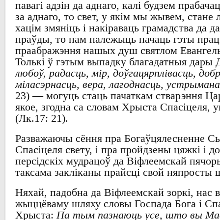
павагі адзін да аднаго
,
калі будзем прабачац
за аднаго
, то
свет
,
у якім мы жывем
,
стане 
хацім змяніць
і накіраваць грамадства да д
праўды
, то нам
належыць пачаць гэты працэ
праабражэння нашых
душ
святлом Евангель
Толькі ў гэтым выпадку благадатныя
дары 
любоў, радасць, мір, доўгацярплівасць, доб
міласэрнасць, вера, лагоднасць, устрыман
23) —
могуць стаць пачаткам стварэння Ца
якое
,
згодна са словам Хрыста Спасіцеля
,
у
(Лк.17: 21).
Разважаючы сёння
пра Богаўцялесненне
С
Спасіцеля свету
,
і пра пройдзены цяжкі і д
персідскіх мудрацоў да Віфлеемскай пячор
таксама закліканы
прайсці свой няпросты 
Няхай
,
падобна да Віфлеемскай зоркі
, нас
жыццёваму шляху
словы Госпада Бога і
Сп
Хрыста
:
Па тым пазнаюць усе, што вы Мае 