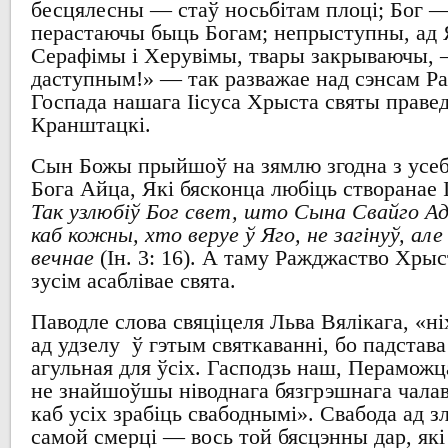
бесцялесны
—
стаў носьбітам плоці
; Бог 
перастаючы быць
Богам
;
непрыступны
,
ад
Серафімы і Херувімы
,
твары закрываючы
,
даступным
!» — так
разважае над сэнсам
Р
Госпада нашага Іісуса Хрыста
святы праве
Кранштацкі
.
Сын
Божы прыйшоў на зямлю
згодна з усе
Бога
Айца
,
Які бясконца любіць створанае 
Так узлюбіў Бог свет, што Сына Свайго Ад
каб кожны, хто веруе ў Яго, не загінуў, ал
вечнае
(
І
н. 3: 16). А
таму
Ражджаство Хрыс
зусім асаблівае свята
.
Паводле слова свяціцеля
Льва
Вялікага
, «
ні
ад удзелу
ў гэтым святкаванні
,
бо падстава
агульная для ўсіх
.
Гасподзь
наш,
Пераможца
не знайшоўшы ніводнага бязгрэшнага чала
каб усіх зрабіць свабоднымі
».
Свабода ад
з
самой смерці
—
вось той бясцэнны
дар,
як