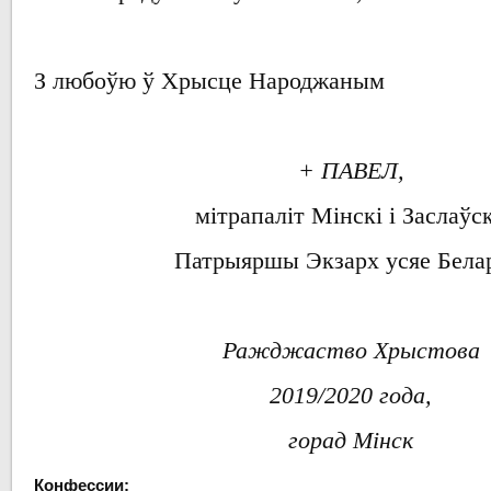
З любоўю ў Хрысце Народжаным
+ ПАВЕЛ,
мітрапаліт
Мінскі і Заслаўск
Патрыяршы
Экзарх
усяе Бела
Ражджаство Хрыстова
2019/2020 года,
горад Мінск
Конфессии: