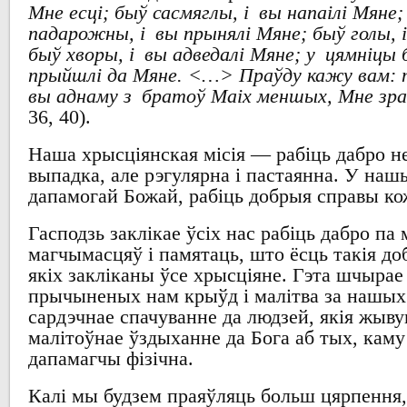
Мне есці; быў сасмяглы, і вы напаілі Мяне;
падарожны, і вы прынялі Мяне; быў голы, і
быў хворы, і вы адведалі Мяне; у цямніцы 
прыйшлі да Мяне.
<…
>
Праўду кажу вам: 
вы аднаму з братоў Маіх меншых, Мне зра
36, 40).
Наша
хрысціянская місія
—
рабіць дабро н
выпадка
,
але рэгулярна і пастаянна
.
У нашы
дапамогай Божай
,
рабіць добрыя справы к
Гасподзь заклікае ўсіх
нас
рабіць дабро
па 
магчымасцяў
і памятаць
,
што ёсць такія
до
якіх закліканы ўсе хрысціяне
.
Гэта шчырае
прычыненых нам крыўд
і малітва за нашых
сардэчнае спачуванне да
людзей, якія жыву
малітоўнае
ўздыханне да Бога
аб тых
,
каму
дапамагчы фізічна
.
Калі мы будзем праяўляць больш цярпення