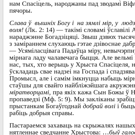
нам
Спасіцель
,
народжаны пад зводамі Віф
пячоры
.
Слава ў вышніх Богу і на зямлі мір, у люд
воля!
(Лк. 2: 14) —
такімі словамі ўславілі
А
нараджэнне Богадзіцяці
.
Звыш дзвюх
тыся
з заміраннем
слухаюць гэтае дзівоснае даб
—
Усяміласцівага Падаўца міру
,
невычэрпн
мірнага ладу чалавечага быцця
.
Але вельмі 
нас,
тых, хто верыць у
Хрыста Спасіцеля
, 
ўскладаць свае надзеі на Госпада
і спадзяв
Промысл,
але і самім імкнуцца набыць
мір
стаўшы для свайго
найбліжэйшага акружэн
міратворцамі
,
пра якіх
кажа Сын Божы ў Н
пропаведзі
(Мф. 5: 9). Мы
закліканы зрабі
прыстанкам Богаўгоднай
добрай волі
і быц
рабіць добрыя справы
.
Пастараемся
захаваць
на
скрыжалях нашых
нятленнае сведчанне Хрыстова
: …
быў гало