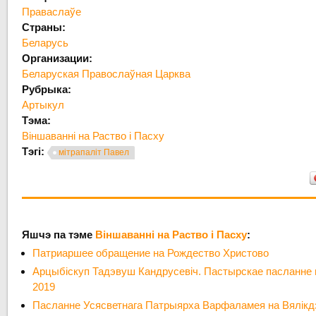
Праваслаўе
Страны:
Беларусь
Организации:
Беларуская Правослаўная Царква
Рубрыка:
Артыкул
Тэма:
Віншаванні на Раство і Пасху
Тэгі:
мітрапаліт Павел
Яшчэ па тэме
Віншаванні на Раство і Пасху
:
Патриаршее обращение на Рождество Христово
Арцыбіскуп Тадэвуш Кандрусевіч. Пастырскае пасланне
2019
Пасланне Усясветнага Патрыярха Варфаламея на Вялікд