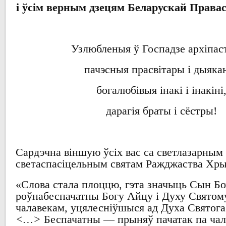
і
ўсім верным дзецям
Беларускай Права
Узлюбленыя ў Госпадзе архіпа
пачэсныя
прасвітары і дыяка
богалюбівыя
інакі і інакіні
дарагія
браты і
сёстры!
Сардэчна віншую ўсіх
вас
са светлазарным 
светаспасіцельным
святам
Ражджаства Хры
«
Слова стала плоццю
,
гэта значыць Сын Б
роўнабеспачатны
Богу
Айцу і
Духу Святом
чалавекам
,
уцялесніўшыся
ад
Духа
Святога
<…>
Беспачатны
—
прыняў пачатак па ча