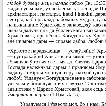
любоў будзеце мець памíж сабою
(
І
н. 13
жадаю ўсім
вам,
узлюбленыя ў Госпадзе П
архіпастыры і пастыры
,
інакі і інакіні
,
дара
сёстры,
каб прыклад
набожных
мудрацоў
н
на
выкананне
Хрыстовых
запаведзяў
,
каб
н
чынам далучыцца
да ўсяленскага святкава
Хрыстовага
,
прынёсшы
Богадзіцятку Хрыс
але шчырыя
дары
—
справы дабра
,
любові 
«
Хрыстос нараджаецца
—
услаўляйце
!
Хры
—
сустракайце
!
Хрыстос
на
зямлі
—
узнос
абвяшчае ў гэтыя светлыя дні Святая Царкв
Госпада
належнымі дарамі
і прынясем Яму 
ладану і смірны
моцную
веру,
натхнёную н
любоў
.
Ушануем
Богаўцялесненне
саборна
удзелам у
богаслужэннях
і
святых
Таінства
адзінствам
у Царкве Хрыстовай
,
якая ёсць
ўмацаванне ісціны
(1
Цім
. 3: 15).
Узрадуемся і ўзвесялімся
,
бо з намі
Бо