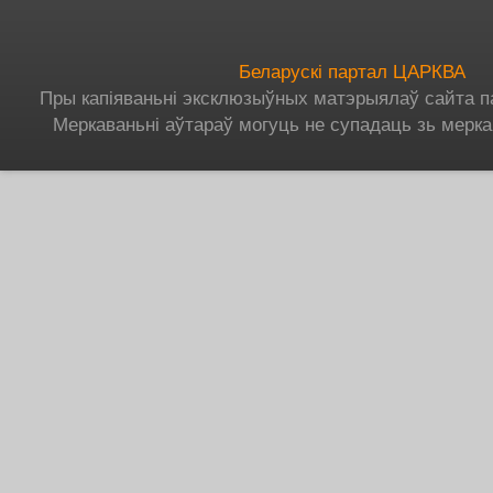
Беларускі партал ЦАРКВА
Пры капіяваньні эксклюзыўных матэрыялаў сайта п
Меркаваньні аўтараў могуць не супадаць зь мерка