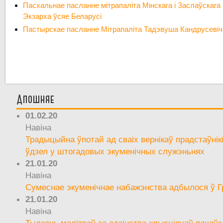
Пасхальнае пасланне мітрапаліта Мінскага і Заслаўскаг
Экзарха ўсяе Беларусі
Пастырскае пасланне Мітрапаліта Тадэвуша Кандрусевіча 
Апошняе
01.02.20
Навіна
Традыцыйна ўпотай ад сваіх вернікаў прадстаўнік
ўдзел у штогадовых экуменічных служэньнях
21.01.20
Навіна
Сумеснае экуменічнае набажэнства адбылося ў Г
21.01.20
Навіна
Тыдзень малітваў за адзінства хрысціянаў пачаўс