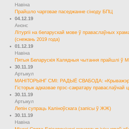
Навіна
Прайшло чарговае паседжанне сіноду БПЦ
04.12.19
Анонс
Літургіі на беларускай мове ў праваслаўных храм
(снежань 2019 года)
01.12.19
Навіна
Пятыя Беларускія Калядныя чытання прайшлі ў М
30.11.19
Артыкул
МАНІТОРЫНГ СМІ: РАДЫЁ СВАБОДА: «Крыважэрн
Гісторык адказвае прэс-сакратару праваслаўнай ц
30.11.19
Артыкул
Лепін супраць Каліноўскага (запісы ў ЖЖ)
30.11.19
Навіна
Мінскі Свята-Елісавецінскі манастыр ініцыяваў зб