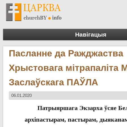
Навігацыя
Пасланне да Ражджаства
Хрыстовага мітрапаліта М
Заслаўскага ПАЎЛА
06.01.2020
Патрыяршага
Экзарха
ўсяе Бе
архіпастырам
,
пастырам
,
дыякана