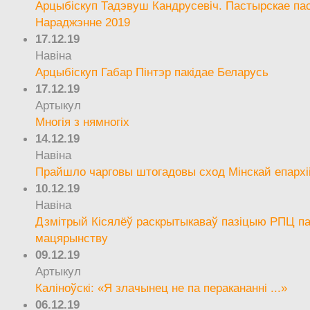
Арцыбіскуп Тадэвуш Кандрусевіч. Пастырскае па
Нараджэнне 2019
17.12.19
Навіна
Арцыбіскуп Габар Пінтэр пакідае Беларусь
17.12.19
Артыкул
Многія з нямногіх
14.12.19
Навіна
Прайшло чарговы штогадовы сход Мінскай епархі
10.12.19
Навіна
Дзмітрый Кісялёў раскрытыкаваў пазіцыю РПЦ па
мацярынству
09.12.19
Артыкул
Каліноўскі: «Я злачынец не па перакананні ...»
06.12.19