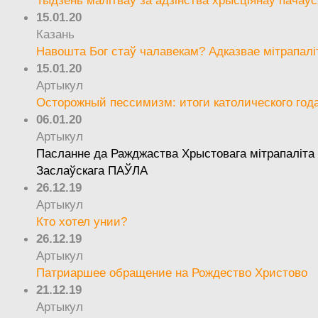
15.01.20
Казань
Навошта Бог стаў чалавекам? Адказвае мітрапалі
15.01.20
Артыкул
Осторожный пессимизм: итоги католического год
06.01.20
Артыкул
Пасланне да Ражджаства Хрыстовага мітрапаліта 
Заслаўскага ПАЎЛА
26.12.19
Артыкул
Кто хотел унии?
26.12.19
Артыкул
Патриаршее обращение на Рождество Христово
21.12.19
Артыкул