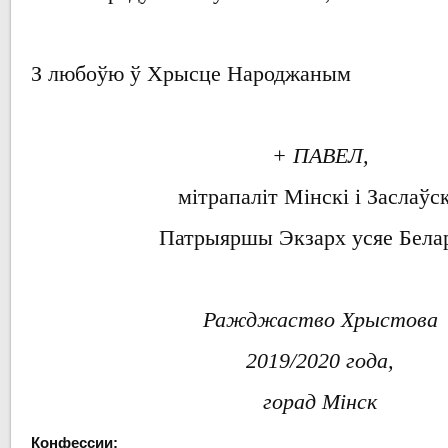
З любоўю ў Хрысце Народжаным
+ ПАВЕЛ,
мітрапаліт
Мінскі і Заслаўск
Патрыяршы
Экзарх
усяе Бела
Ражджаство Хрыстова
2019/2020 года,
горад Мінск
Конфессии: