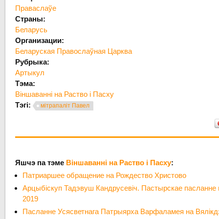
Праваслаўе
Страны:
Беларусь
Организации:
Беларуская Правослаўная Царква
Рубрыка:
Артыкул
Тэма:
Віншаванні на Раство і Пасху
Тэгі:
мітрапаліт Павел
Яшчэ па тэме
Віншаванні на Раство і Пасху
:
Патриаршее обращение на Рождество Христово
Арцыбіскуп Тадэвуш Кандрусевіч. Пастырскае пасланне
2019
Пасланне Усясветнага Патрыярха Варфаламея на Вялікд