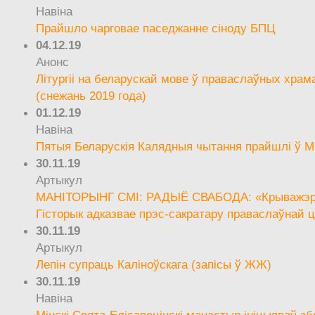
Навіна
Прайшло чарговае паседжанне сіноду БПЦ
04.12.19
Анонс
Літургіі на беларускай мове ў праваслаўных храм
(снежань 2019 года)
01.12.19
Навіна
Пятыя Беларускія Калядныя чытання прайшлі ў М
30.11.19
Артыкул
МАНІТОРЫНГ СМІ: РАДЫЁ СВАБОДА: «Крыважэрн
Гісторык адказвае прэс-сакратару праваслаўнай ц
30.11.19
Артыкул
Лепін супраць Каліноўскага (запісы ў ЖЖ)
30.11.19
Навіна
Мінскі Свята-Елісавецінскі манастыр ініцыяваў зб