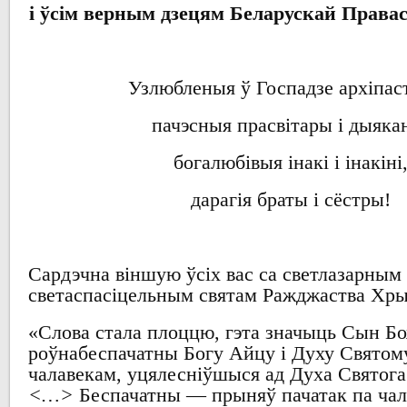
і
ўсім верным дзецям
Беларускай Права
Узлюбленыя ў Госпадзе архіпа
пачэсныя
прасвітары і дыяка
богалюбівыя
інакі і інакіні
дарагія
браты і
сёстры!
Сардэчна віншую ўсіх
вас
са светлазарным 
светаспасіцельным
святам
Ражджаства Хры
«
Слова стала плоццю
,
гэта значыць Сын Б
роўнабеспачатны
Богу
Айцу і
Духу Святом
чалавекам
,
уцялесніўшыся
ад
Духа
Святога
<…>
Беспачатны
—
прыняў пачатак па ча