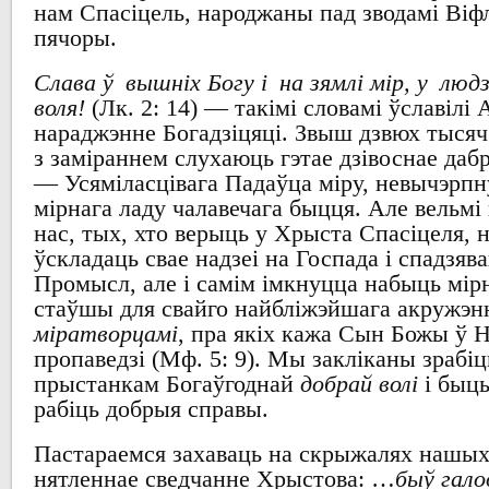
нам
Спасіцель
,
народжаны пад зводамі Віф
пячоры
.
Слава ў вышніх Богу і на зямлі мір, у люд
воля!
(Лк. 2: 14) —
такімі словамі ўславілі
А
нараджэнне Богадзіцяці
.
Звыш дзвюх
тыся
з заміраннем
слухаюць гэтае дзівоснае даб
—
Усяміласцівага Падаўца міру
,
невычэрпн
мірнага ладу чалавечага быцця
.
Але вельмі 
нас,
тых, хто верыць у
Хрыста Спасіцеля
, 
ўскладаць свае надзеі на Госпада
і спадзяв
Промысл,
але і самім імкнуцца набыць
мір
стаўшы для свайго
найбліжэйшага акружэн
міратворцамі
,
пра якіх
кажа Сын Божы ў Н
пропаведзі
(Мф. 5: 9). Мы
закліканы зрабі
прыстанкам Богаўгоднай
добрай волі
і быц
рабіць добрыя справы
.
Пастараемся
захаваць
на
скрыжалях нашых
нятленнае сведчанне Хрыстова
: …
быў гало