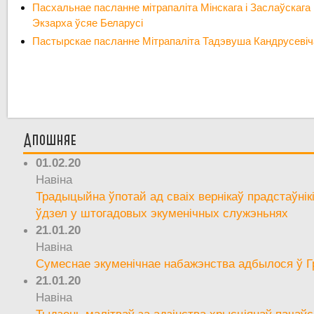
Пасхальнае пасланне мітрапаліта Мінскага і Заслаўскаг
Экзарха ўсяе Беларусі
Пастырскае пасланне Мітрапаліта Тадэвуша Кандрусевіча 
Апошняе
01.02.20
Навіна
Традыцыйна ўпотай ад сваіх вернікаў прадстаўнік
ўдзел у штогадовых экуменічных служэньнях
21.01.20
Навіна
Сумеснае экуменічнае набажэнства адбылося ў Г
21.01.20
Навіна
Тыдзень малітваў за адзінства хрысціянаў пачаўс