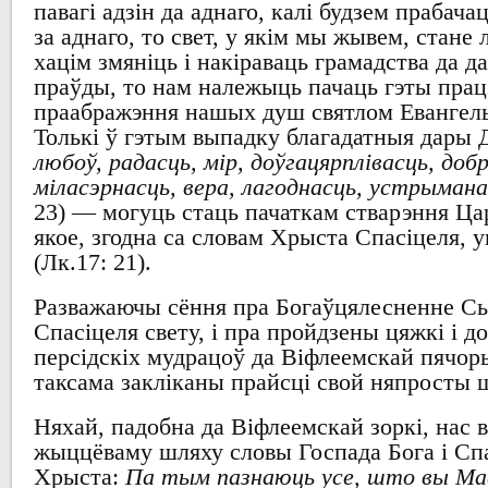
павагі адзін да аднаго
,
калі будзем прабачац
за аднаго
, то
свет
,
у якім мы жывем
,
стане 
хацім змяніць
і накіраваць грамадства да д
праўды
, то нам
належыць пачаць гэты працэ
праабражэння нашых
душ
святлом Евангель
Толькі ў гэтым выпадку благадатныя
дары 
любоў, радасць, мір, доўгацярплівасць, доб
міласэрнасць, вера, лагоднасць, устрыман
23) —
могуць стаць пачаткам стварэння Ца
якое
,
згодна са словам Хрыста Спасіцеля
,
у
(Лк.17: 21).
Разважаючы сёння
пра Богаўцялесненне
С
Спасіцеля свету
,
і пра пройдзены цяжкі і д
персідскіх мудрацоў да Віфлеемскай пячор
таксама закліканы
прайсці свой няпросты 
Няхай
,
падобна да Віфлеемскай зоркі
, нас
жыццёваму шляху
словы Госпада Бога і
Сп
Хрыста
:
Па тым пазнаюць усе, што вы Мае 