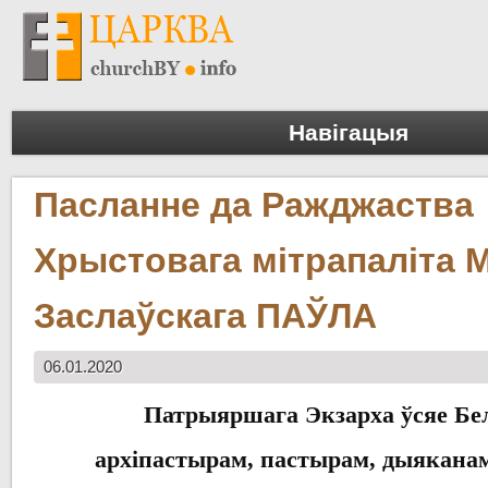
Навігацыя
Пасланне да Ражджаства
Хрыстовага мітрапаліта М
Заслаўскага ПАЎЛА
06.01.2020
Патрыяршага
Экзарха
ўсяе Бе
архіпастырам
,
пастырам
,
дыякана