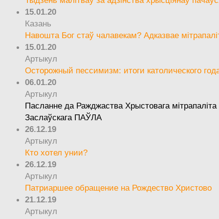
15.01.20
Казань
Навошта Бог стаў чалавекам? Адказвае мітрапалі
15.01.20
Артыкул
Осторожный пессимизм: итоги католического год
06.01.20
Артыкул
Пасланне да Ражджаства Хрыстовага мітрапаліта 
Заслаўскага ПАЎЛА
26.12.19
Артыкул
Кто хотел унии?
26.12.19
Артыкул
Патриаршее обращение на Рождество Христово
21.12.19
Артыкул