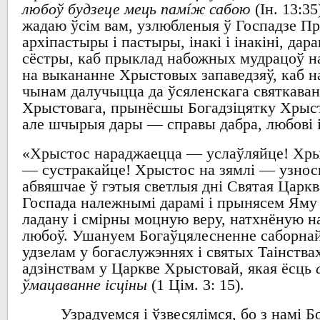
любоў будзеце мець памíж сабою
(
І
н. 13
жадаю ўсім
вам,
узлюбленыя ў Госпадзе П
архіпастыры і пастыры
,
інакі і інакіні
,
дара
сёстры,
каб прыклад
набожных
мудрацоў
н
на
выкананне
Хрыстовых
запаведзяў
,
каб
н
чынам далучыцца
да ўсяленскага святкава
Хрыстовага
,
прынёсшы
Богадзіцятку Хрыс
але шчырыя
дары
—
справы дабра
,
любові 
«
Хрыстос нараджаецца
—
услаўляйце
!
Хры
—
сустракайце
!
Хрыстос
на
зямлі
—
узнос
абвяшчае ў гэтыя светлыя дні Святая Царкв
Госпада
належнымі дарамі
і прынясем Яму 
ладану і смірны
моцную
веру,
натхнёную н
любоў
.
Ушануем
Богаўцялесненне
саборна
удзелам у
богаслужэннях
і
святых
Таінства
адзінствам
у Царкве Хрыстовай
,
якая ёсць
ўмацаванне ісціны
(1
Цім
. 3: 15).
Узрадуемся і ўзвесялімся
,
бо з намі
Бо