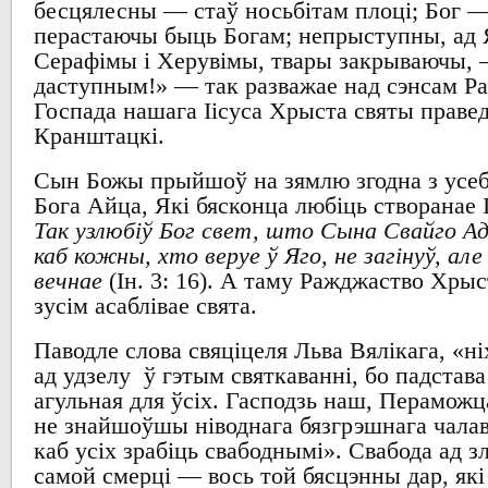
бесцялесны
—
стаў носьбітам плоці
; Бог 
перастаючы быць
Богам
;
непрыступны
,
ад
Серафімы і Херувімы
,
твары закрываючы
,
даступным
!» — так
разважае над сэнсам
Р
Госпада нашага Іісуса Хрыста
святы праве
Кранштацкі
.
Сын
Божы прыйшоў на зямлю
згодна з усе
Бога
Айца
,
Які бясконца любіць створанае 
Так узлюбіў Бог свет, што Сына Свайго Ад
каб кожны, хто веруе ў Яго, не загінуў, ал
вечнае
(
І
н. 3: 16). А
таму
Ражджаство Хрыс
зусім асаблівае свята
.
Паводле слова свяціцеля
Льва
Вялікага
, «
ні
ад удзелу
ў гэтым святкаванні
,
бо падстава
агульная для ўсіх
.
Гасподзь
наш,
Пераможца
не знайшоўшы ніводнага бязгрэшнага чала
каб усіх зрабіць свабоднымі
».
Свабода ад
з
самой смерці
—
вось той бясцэнны
дар,
як