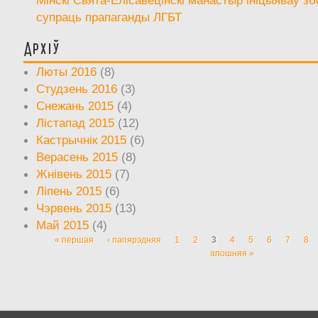
супраць прапаганды ЛГБТ
Архіў
Люты 2016
(8)
Студзень 2016
(3)
Снежань 2015
(4)
Лістапад 2015
(12)
Кастрычнік 2015
(6)
Верасень 2015
(8)
Жнівень 2015
(7)
Ліпень 2015
(6)
Чэрвень 2015
(13)
Май 2015
(4)
« першая
‹ папярэдняя
1
2
3
4
5
6
7
8
Старонкі
апошняя »