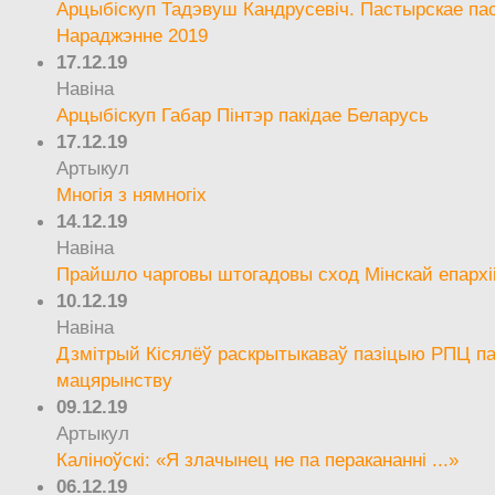
Арцыбіскуп Тадэвуш Кандрусевіч. Пастырскае па
Нараджэнне 2019
17.12.19
Навіна
Арцыбіскуп Габар Пінтэр пакідае Беларусь
17.12.19
Артыкул
Многія з нямногіх
14.12.19
Навіна
Прайшло чарговы штогадовы сход Мінскай епархі
10.12.19
Навіна
Дзмітрый Кісялёў раскрытыкаваў пазіцыю РПЦ па
мацярынству
09.12.19
Артыкул
Каліноўскі: «Я злачынец не па перакананні ...»
06.12.19