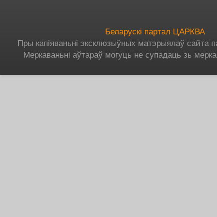
Беларускі партал ЦАРКВА
Пры капіяваньні эксклюзыўных матэрыялаў сайта п
Меркаваньні аўтараў могуць не супадаць зь мерка