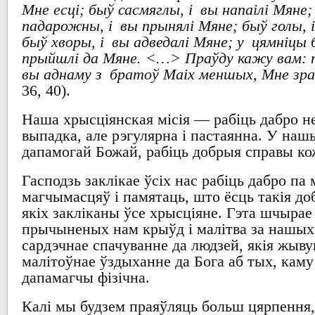
Мне есці; быў сасмяглы, і вы напаілі Мяне;
падарожны, і вы прынялі Мяне; быў голы, і
быў хворы, і вы адведалі Мяне; у цямніцы 
прыйшлі да Мяне.
<…
>
Праўду кажу вам: 
вы аднаму з братоў Маіх меншых, Мне зра
36, 40).
Наша
хрысціянская місія
—
рабіць дабро н
выпадка
,
але рэгулярна і пастаянна
.
У нашы
дапамогай Божай
,
рабіць добрыя справы к
Гасподзь заклікае ўсіх
нас
рабіць дабро
па 
магчымасцяў
і памятаць
,
што ёсць такія
до
якіх закліканы ўсе хрысціяне
.
Гэта шчырае
прычыненых нам крыўд
і малітва за нашых
сардэчнае спачуванне да
людзей, якія жыву
малітоўнае
ўздыханне да Бога
аб тых
,
каму
дапамагчы фізічна
.
Калі мы будзем праяўляць больш цярпення